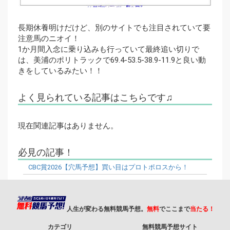
長期休養明けだけど、別のサイトでも注目されていて要
注意馬のニオイ！
1か月間入念に乗り込みも行っていて最終追い切りで
は、美浦のポリトラックで69.4-53.5-38.9-11.9と良い動
きをしているみたい！！
よく見られている記事はこちらです♫
現在関連記事はありません。
必見の記事！
CBC賞2026【穴馬予想】買い目はプロトポロスから！
人生が変わる無料競馬予想。
無料
でここまで
当たる！
カテゴリ
無料競馬予想サイト