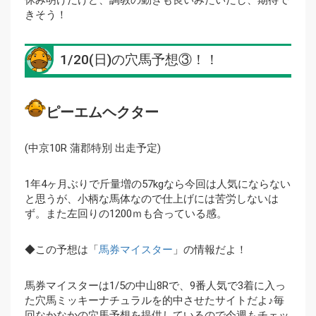
休み明けだけど、調教の動きも良いみたいだし、期待で
きそう！
1/20(日)の穴馬予想③！！
ピーエムヘクター
(中京10R 蒲郡特別 出走予定)
1年4ヶ月ぶりで斤量増の57kgなら今回は人気にならない
と思うが、小柄な馬体なので仕上げには苦労しないは
ず。また左回りの1200ｍも合っている感。
◆この予想は「
馬券マイスター
」の情報だよ！
馬券マイスターは1/5の中山8Rで、9番人気で3着に入っ
た穴馬ミッキーナチュラルを的中させたサイトだよ♪毎
回なかなかの穴馬予想を提供しているので今週もチェッ