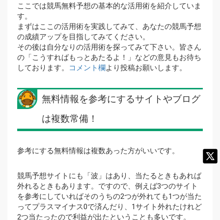
ここでは競馬無料予想の基本的な活用術を紹介していま
す。
まずはここの活用術を実践してみて、あなたの競馬予想
の成績アップを目指してみてください。
その後は自分なりの活用術を探ってみて下さい。皆さん
の「こうすればもっとあたるよ！」などの意見もお待ち
しております。
コメント欄
より投稿お願いします。
無料情報を参考にするサイトやブログ
は複数常備！
参考にする無料情報は複数あった方がいいです。
競馬予想サイトにも「波」はあり、当たるときもあれば
外れるときもあります。ですので、例えば3つのサイト
を参考にしていればそのうちの2つが外れても1つが当た
ってプラスマイナス0で済んだり、1サイト外れたけれど
2つ当たったので利益が出たということも多いです。