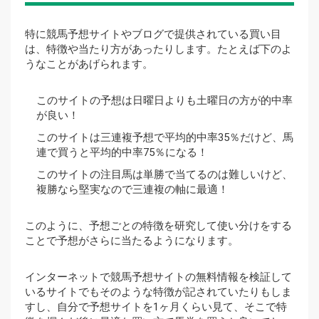
特に競馬予想サイトやブログで提供されている買い目
は、特徴や当たり方があったりします。たとえば下のよ
うなことがあげられます。
このサイトの予想は日曜日よりも土曜日の方が的中率
が良い！
このサイトは三連複予想で平均的中率35％だけど、馬
連で買うと平均的中率75％になる！
このサイトの注目馬は単勝で当てるのは難しいけど、
複勝なら堅実なので三連複の軸に最適！
このように、予想ごとの特徴を研究して使い分けをする
ことで予想がさらに当たるようになります。
インターネットで競馬予想サイトの無料情報を検証して
いるサイトでもそのような特徴が記されていたりもしま
すし、自分で予想サイトを1ヶ月くらい見て、そこで特