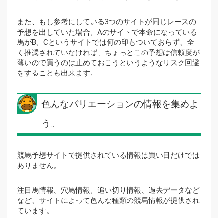
また、もし参考にしている3つのサイトが同じレースの
予想を出していた場合、Aのサイトで本命になっている
馬がB、Cというサイトでは何の印もついておらず、全
く推奨されていなければ、ちょっとこの予想は信頼度が
薄いので買うのは止めておこうというようなリスク回避
をすることも出来ます。
色んなバリエーションの情報を集めよ
う。
競馬予想サイトで提供されている情報は買い目だけでは
ありません。
注目馬情報、穴馬情報、追い切り情報、過去データなど
など、サイトによって色んな種類の競馬情報が提供され
ています。