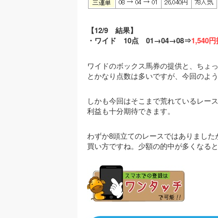
【12/9 結果】
・ワイド 10点 01→04→08⇒
1,54
ワイドのボックス馬券の提供と、ちょっ
とかなり点数は多いですが、今回のよ
しかも今回はそこまで荒れているレー
利益も十分期待できます。
わずか8頭立てのレースではありました
買い方ですね。少額の的中が多くなる