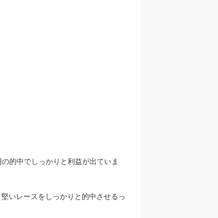
0円の的中でしっかりと利益が出ていま
う堅いレースをしっかりと的中させるっ