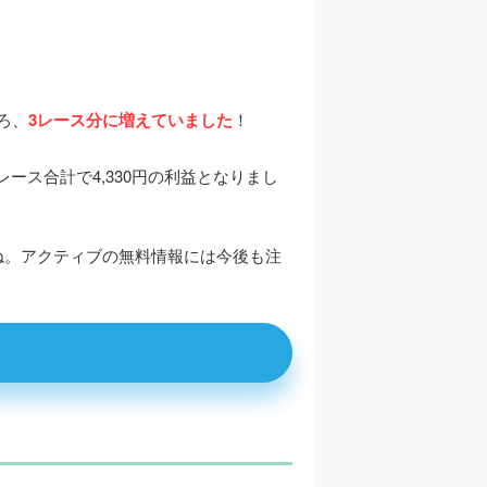
ろ、
3レース分に増えていました
！
ース合計で4,330円の利益となりまし
ね。アクティブの無料情報には今後も注