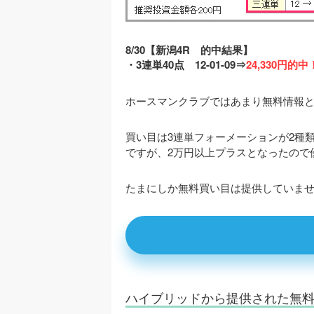
8/30【新潟4R 的中結果】
・3連単40点 12-01-09⇒
24,330円的中
ホースマンクラブではあまり無料情報
買い目は3連単フォーメーションが2種類
ですが、2万円以上プラスとなったので
たまにしか無料買い目は提供していま
ハイブリッドから提供された無