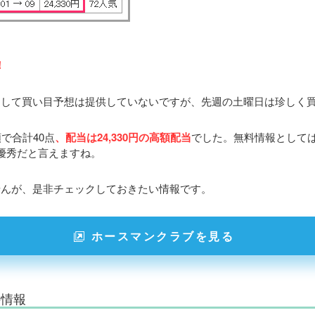
！
として買い目予想は提供していないですが、先週の土曜日は珍しく
で合計40点
、配当は24,330円の高額配当
でした。無料情報として
優秀だと言えますね。
せんが、是非チェックしておきたい情報です。
ホースマンクラブを見る
料情報