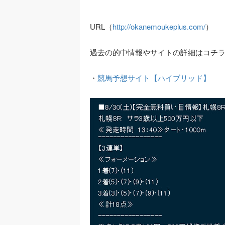
URL（
http://okanemoukeplus.com/
）
過去の的中情報やサイトの詳細はコチ
・
競馬予想サイト【ハイブリッド】