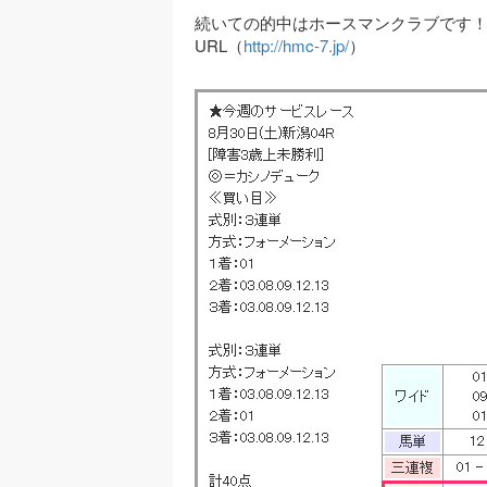
続いての的中はホースマンクラブです
URL（
http://hmc-7.jp/
）