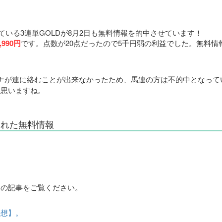
せている3連単GOLDが8月2日も無料情報を的中させています！
990円
です。点数が20点だったので5千円弱の利益でした。無料
ナが連に絡むことが出来なかったため、馬連の方は不的中となって
と思いますね。
された無料情報
。
ラの記事をご覧ください。
予想】。