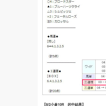
【8/2小倉10R 的中結果】