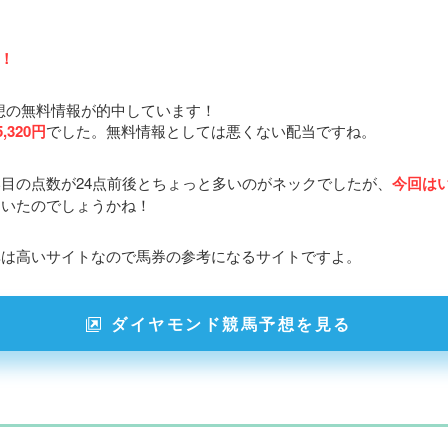
中！
予想の無料情報が的中しています！
,320円
でした。無料情報としては悪くない配当ですね。
目の点数が24点前後とちょっと多いのがネックでしたが、
今回は
届いたのでしょうかね！
率は高いサイトなので馬券の参考になるサイトですよ。
ダイヤモンド競馬予想を見る