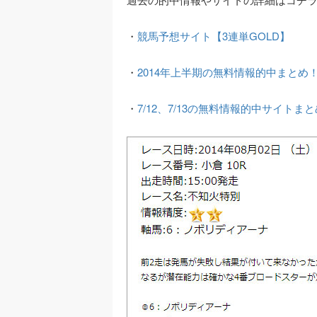
・
競馬予想サイト【3連単GOLD】
・
2014年上半期の無料情報的中まとめ
・
7/12、7/13の無料情報的中サイトまと