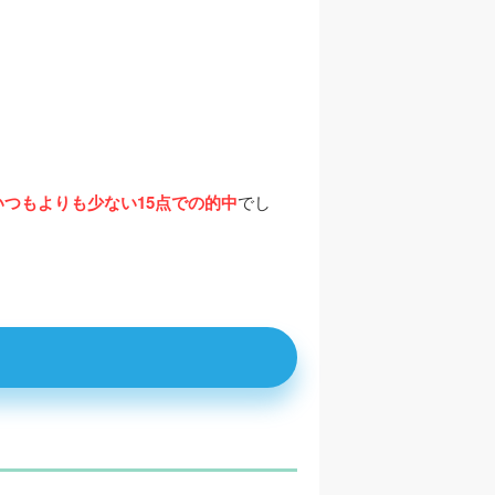
いつもよりも少ない15点での的中
でし