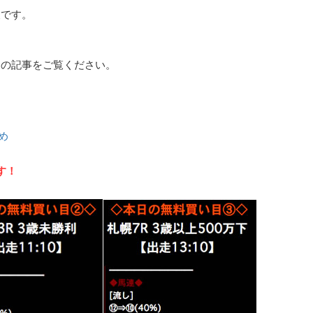
報です。
ラの記事をご覧ください。
め
す！