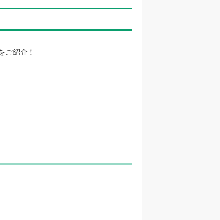
をご紹介！