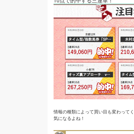
10点で的中する三連単！
情報の種類によって買い目も変わって
気になるよね！