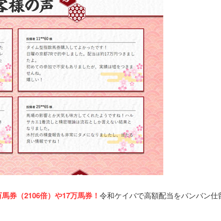
馬券（2106倍）や17万馬券！
令和ケイバで高額配当をバンバン仕