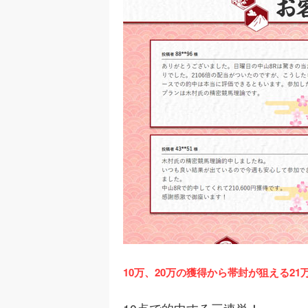
10万、20万の獲得から帯封が狙える21万