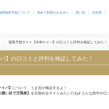
無料競馬予想について
初めて利用される方へ
買い目
注目馬
>
競馬予想サイト【令和ケイバ】の口コミと評判を検証してみた！
イバ】の口コミと評判を検証してみた！
ケイバ】
について、うま吉が検証するよ！
の買い目で万馬券】
を仕留めるサイトみたいだね♪ どんな的中や口