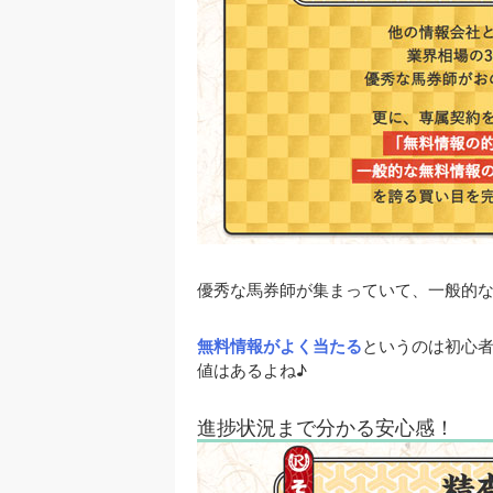
優秀な馬券師が集まっていて、一般的
無料情報がよく当たる
というのは初心
値はあるよね♪
進捗状況まで分かる安心感！