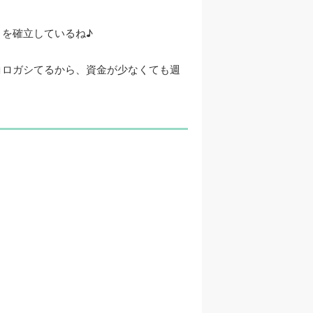
トを確立しているね♪
コロガシてるから、資金が少なくても週