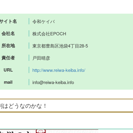
サイト名
令和ケイバ
会社名
株式会社EPOCH
所在地
東京都豊島区池袋4丁目28-5
責任者
戸田晴彦
URL
http://www.reiwa-keiba.info/
mail
info@reiwa-keiba.info
判はどうなのかな！