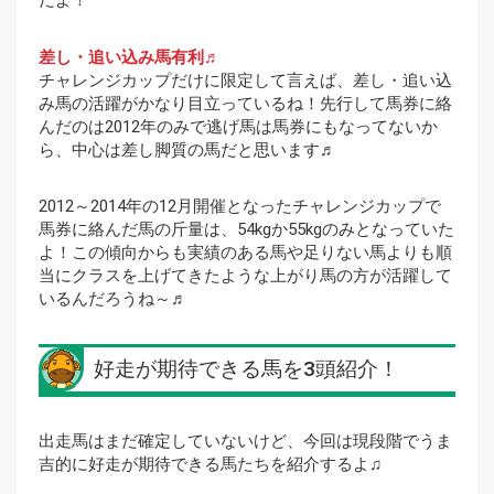
だよ！
差し・追い込み馬有利♬
チャレンジカップだけに限定して言えば、差し・追い込
み馬の活躍がかなり目立っているね！先行して馬券に絡
んだのは2012年のみで逃げ馬は馬券にもなってないか
ら、中心は差し脚質の馬だと思います♬
2012～2014年の12月開催となったチャレンジカップで
馬券に絡んだ馬の斤量は、54kgか55kgのみとなっていた
よ！この傾向からも実績のある馬や足りない馬よりも順
当にクラスを上げてきたような上がり馬の方が活躍して
いるんだろうね～♬
好走が期待できる馬を3頭紹介！
出走馬はまだ確定していないけど、今回は現段階でうま
吉的に好走が期待できる馬たちを紹介するよ♫