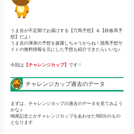
うま吉が不定期でお届けする【穴馬予想】＆【鉄板馬予
想】だよ♪
うま吉の渾身の予想を披露しちゃうからね！競馬予想サ
イトの無料情報を元にした予想も紹介できたらいいな♪
今回は
【チャレンジカップ】
です！
チャレンジカップ過去のデータ
まずは、チャレンジカップの過去のデータを見てみよう
かな♫
鳴尾記念とかチャレンジカップをあわせた9回分のもの
となります