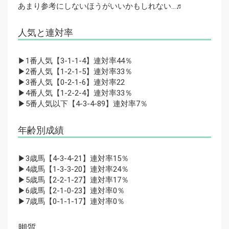
あまり参考にしないほうがいいかもしれない…♬
人気と連対率
▶1番人気【3-1-1-4】連対率44％
▶2番人気【1-2-1-5】連対率33％
▶3番人気【0-2-1-6】連対率22
▶4番人気【1-2-2-4】連対率33％
▶5番人気以下【4-3-4-89】連対率7％
年齢別成績
▶3歳馬【4-3-4-21】連対率15％
▶4歳馬【1-3-3-20】連対率24％
▶5歳馬【2-2-1-27】連対率17％
▶6歳馬【2-1-0-23】連対率0％
▶7歳馬【0-1-1-17】連対率0％
脚質