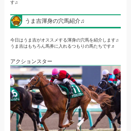
す♫
うま吉渾身の穴馬紹介♫
今日はうま吉がオススメする渾身の穴馬を紹介します♫
うま吉はもちろん馬券に入れるつもりの馬たちです♬
アクションスター