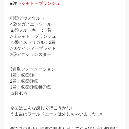
■注⇒
シャトーブランシュ
◎⑰デウスウルト
○②タガノエトワール
▲⑪フルーキー：1着
△⑨シャトーブランシュ
△⑩ヒストリカル：2着
△①ケイティープライド
☓⑤アクションスター
3連単フォーメーション
1着：⑰②⑪
2着：⑰②⑪⑨
3着：⑰②⑪⑨⑩①⑤
点数45点
今回はこんな感じで行こうかな♪
うま吉はワールドエースは外しちゃいました…♬
デウスウルトは調教の動きも良くてやっぱり寒い時期に