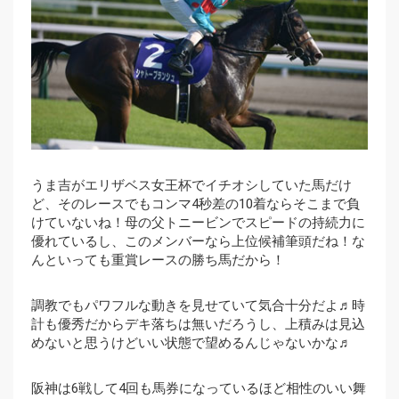
うま吉がエリザベス女王杯でイチオシしていた馬だけ
ど、そのレースでもコンマ4秒差の10着ならそこまで負
けていないね！母の父トニービンでスピードの持続力に
優れているし、このメンバーなら上位候補筆頭だね！な
んといっても重賞レースの勝ち馬だから！
調教でもパワフルな動きを見せていて気合十分だよ♬時
計も優秀だからデキ落ちは無いだろうし、上積みは見込
めないと思うけどいい状態で望めるんじゃないかな♬
阪神は6戦して4回も馬券になっているほど相性のいい舞