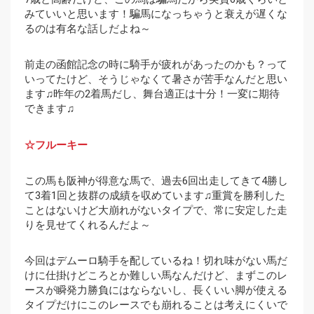
みていいと思います！騙馬になっちゃうと衰えが遅くな
るのは有名な話しだよね～
前走の函館記念の時に騎手が疲れがあったのかも？って
いってたけど、そうじゃなくて暑さが苦手なんだと思い
ます♫昨年の2着馬だし、舞台適正は十分！一変に期待
できます♫
☆フルーキー
この馬も阪神が得意な馬で、過去6回出走してきて4勝し
て3着1回と抜群の成績を収めています♫重賞を勝利した
ことはないけど大崩れがないタイプで、常に安定した走
りを見せてくれるんだよ～
今回はデムーロ騎手を配しているね！切れ味がない馬だ
けに仕掛けどころとか難しい馬なんだけど、まずこのレ
ースが瞬発力勝負にはならないし、長くいい脚が使える
タイプだけにこのレースでも崩れることは考えにくいで