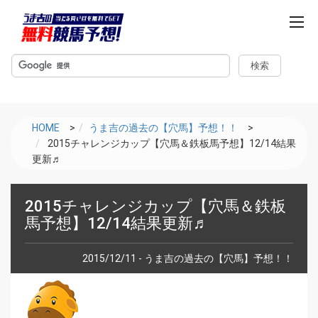
m
e
n
u
HOME
>
うま吉の過去の【穴馬】予想！！
>
2015チャレンジカップ【穴馬＆鉄板馬予想】12/14結果
更新♬
2015チャレンジカップ【穴馬＆鉄板
馬予想】12/14結果更新♬
2015/12/11 - うま吉の過去の【穴馬】予想！！