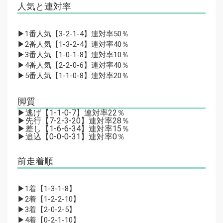
人気と連対率
▶1番人気【3-2-1-4】連対率50％
▶2番人気【1-3-2-4】連対率40％
▶3番人気【1-0-1-8】連対率10％
▶4番人気【2-2-0-6】連対率40％
▶5番人気【1-1-0-8】連対率20％
脚質
▶逃げ【1-1-0-7】連対率22％
▶先行【7-2-3-20】連対率28％
▶差し【1-6-6-34】連対率15％
▶追込【0-0-0-31】連対率0％
前走着順
▶1着【1-3-1-8】
▶2着【1-2-2-10】
▶3着【2-0-2-5】
▶4着【0-2-1-10】