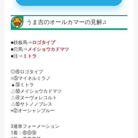
うま吉のオールカマーの見解♫
■鉄板馬⇒
ロゴタイプ
■穴馬⇒
メイショウカドマツ
■注⇒
ミトラ
◎⑥ロゴタイプ
○⑤マイネルミラノ
▲⑨ミトラ
△⑩メイショウカドマツ
△④ヌーヴォレコルト
△⑮サトノノブレス
×②オーシャンブルー
3連単フォーメーション
1着：⑥⑤⑨