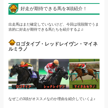
好走が期待できる馬を3頭紹介！
出走馬はまだ確定していないけど、今回は現段階でうま
吉的に好走が期待できる馬たちを紹介するよ♫
ロゴタイプ・レッドレイヴン・マイネ
ルミラノ
なぜこの3頭がオススメなのか理由を紹介していくよ♪