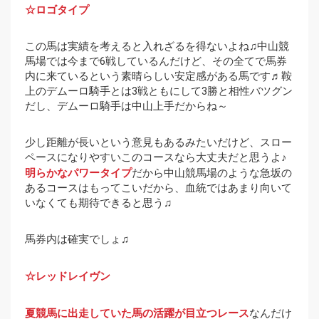
☆ロゴタイプ
この馬は実績を考えると入れざるを得ないよね♫中山競
馬場では今まで6戦しているんだけど、その全てで馬券
内に来ているという素晴らしい安定感がある馬です♬鞍
上のデムーロ騎手とは3戦ともにして3勝と相性バツグン
だし、デムーロ騎手は中山上手だからね～
少し距離が長いという意見もあるみたいだけど、スロー
ペースになりやすいこのコースなら大丈夫だと思うよ♪
明らかなパワータイプ
だから中山競馬場のような急坂の
あるコースはもってこいだから、血統ではあまり向いて
いなくても期待できると思う♫
馬券内は確実でしょ♫
☆レッドレイヴン
夏競馬に出走していた馬の活躍が目立つレース
なんだけ