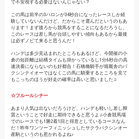
で不安視する必要はないんじゃない？
この馬は前半の3ハロンが34秒台になったレースしか経
験していないんだけど、だからこそ選んだというのもあ
ります！まず後ろから競馬をすることになるだろうし、
このレースは差し馬が台頭しやすい傾向もあるから最後
は必ずノビて来ると思うんだ！
ハンデは多少見込まれたところもあるけど、今開催の小
倉の短距離は結構タイムも掛かっているし1分6秒台の高
速決着にならないのも好都合！石橋脩騎手が堀厩舎のバ
クシンテイオーではなくこの馬に騎乗するところを見て
もこっちのほうが好走の確率は高いと思いました♫
☆フルールシチー
あまり人気は出ないだろうけど、ハンデも軽いし差し脚
質ということで好走に期待できると思うよ♫小倉競馬場
でのレースでも1勝2着1回と得意としているコースなん
だ！昨年ワンツーフィニッシュしたサクラバクシンオー
産駒というのも惹かれるよね♪