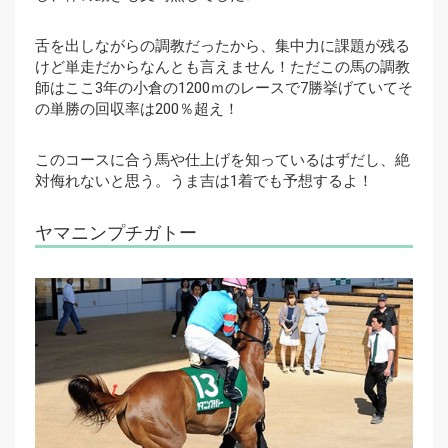
舌を出しながらの調教だったから、集中力に課題が残る
けど単走だからなんとも言えません！ただこの馬の調教
師はここ3年の小倉の1200ｍのレースで7勝挙げていてそ
の単勝の回収率は200％超え！
このコースに合う馬や仕上げを知っているはずだし、絶
対侮れないと思う。うま吉は1着でも予想するよ！
ヤマニンプチガトー