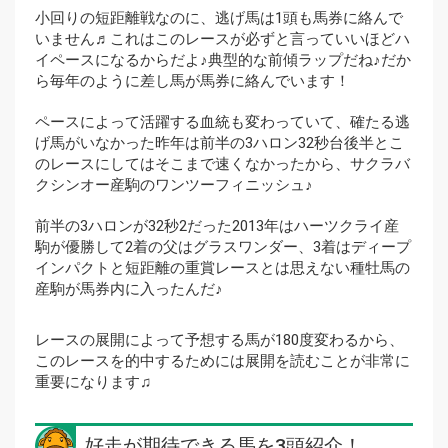
小回りの短距離戦なのに、逃げ馬は1頭も馬券に絡んで
いません♬これはこのレースが必ずと言っていいほどハ
イペースになるからだよ♪典型的な前傾ラップだね♪だか
ら毎年のように差し馬が馬券に絡んでいます！
ペースによって活躍する血統も変わっていて、確たる逃
げ馬がいなかった昨年は前半の3ハロン32秒台後半とこ
のレースにしてはそこまで速くなかったから、サクラバ
クシンオー産駒のワンツーフィニッシュ♪
前半の3ハロンが32秒2だった2013年はハーツクライ産
駒が優勝して2着の父はグラスワンダー、3着はディープ
インパクトと短距離の重賞レースとは思えない種牡馬の
産駒が馬券内に入ったんだ♪
レースの展開によって予想する馬が180度変わるから、
このレースを的中するためには展開を読むことが非常に
重要になります♫
好走が期待できる馬を3頭紹介！