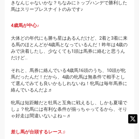
きなんじゃないかな？ちなみにトップハンデで勝利した
馬はスリープレスナイトのみです♪
4歳馬が中心♪
大体どの年代にも勝ち星はあるんだけど、2着と3着に来
る馬のほとんどが4歳馬となっているんだ！昨年は4歳の
みで決着したし、少なくても1頭は馬券に絡むと思うん
だけど…
それと、馬券に絡んでいる4歳馬16頭のうち、10頭が牝
馬だったんだ！だから、4歳の牝馬は無条件で相手とし
て選んでみても良いかもしれないね！牝馬は毎年馬券に
絡んでいるんだよ♬
牝馬は短距離だと牡馬と互角に戦えるし、しかも夏場で
しょ？牝馬には有利な条件が揃っちゃってるから、そり
ゃ好走は間違いないよね～♬
差し馬が台頭するレース♫