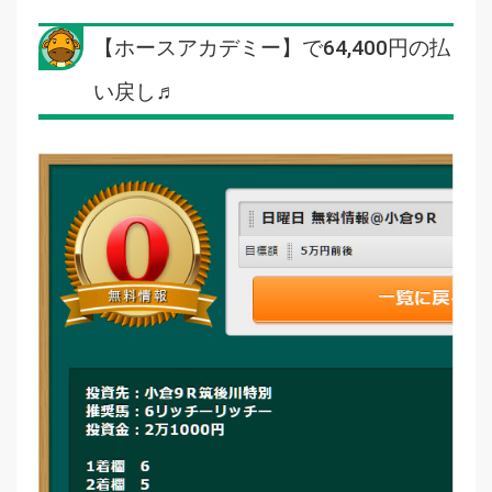
【ホースアカデミー】で64,400円の払
い戻し♬