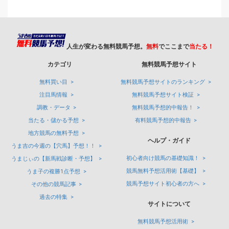
人生が変わる無料競馬予想。
無料
でここまで
当たる！
カテゴリ
無料競馬予想サイト
無料買い目
無料競馬予想サイトのランキング
注目馬情報
無料競馬予想サイト検証
調教・データ
無料競馬予想的中報告！
当たる・儲かる予想
有料競馬予想的中報告
地方競馬の無料予想
ヘルプ・ガイド
うま吉の今週の【穴馬】予想！！
初心者向け競馬の基礎知識！
うまじぃの【新馬戦診断・予想】
競馬無料予想活用術【基礎】
うま子の複勝1点予想
競馬予想サイト初心者の方へ
その他の競馬記事
過去の特集
サイトについて
無料競馬予想活用術