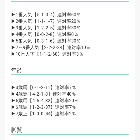
▶1番人気【5-1-0-4】連対率60％
▶2番人気【1-1-1-7】連対率20％
▶3番人気【1-2-2-5】連対率30％
▶4番人気【0-0-2-8】連対率0％
▶5番人気【0-3-1-6】連対率30％
▶7～9番人気【2-2-2-34】連対率10％
▶10番人下【1-1-2-68】連対率3％
年齢
▶3歳馬【0-1-2-11】連対率7％
▶4歳馬【4-2-1-8】連対率40％
▶5歳馬【4-5-4-32】連対率20％
▶6歳馬【1-2-3-37】連対率7％
▶7歳上【1-0-0-44】連対率2％
脚質