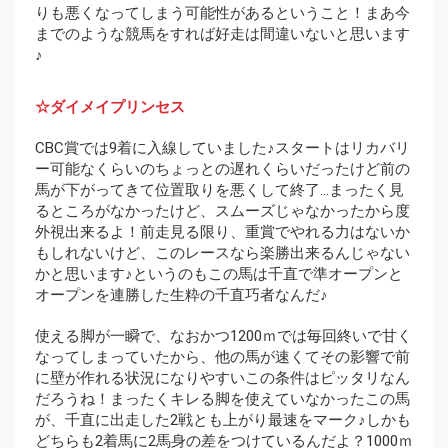
りも悪くなってしまう可能性があるということ！まあ今
までのような競馬をすれば好走は間違いないと思います
♪
☆ダイメイプリンセス
CBC賞では9着に入線していました♪スタートはリカバリ
ー可能なくらいのちょっとの遅れくらいだったけど前の
馬が下がってきて位置取りを悪くして終了…まったく見
るところがなかったけど、スムーズじゃなかったから度
外視出来るよ！前走見る限り、重賞でやれる力はないか
もしれないけど、このレースなら楽勝出来るんじゃない
かと思います♪というのもこの馬は千直で準オープンと
オープンを連勝した生粋の千直巧者なんだ♪
使える脚が一瞬で、なおかつ1200ｍでは毎回終いで甘く
なってしまっていたから、他の馬が速くてその影響で前
に壁が作れる状況になりやすいこの条件はピッタリなん
だろうね！まったくキレる脚を使えていなかったこの馬
が、千直に出走した2戦とも上がり最速をマーク♪しかも
どちらも2着馬に2馬身の差をつけているんだよ？1000ｍ