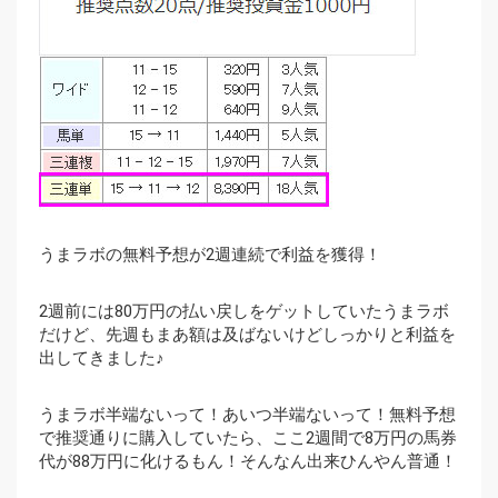
うまラボの無料予想が2週連続で利益を獲得！
2週前には80万円の払い戻しをゲットしていたうまラボ
だけど、先週もまあ額は及ばないけどしっかりと利益を
出してきました♪
うまラボ半端ないって！あいつ半端ないって！無料予想
で推奨通りに購入していたら、ここ2週間で8万円の馬券
代が88万円に化けるもん！そんなん出来ひんやん普通！