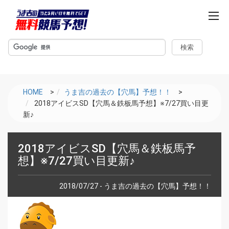
m
e
n
u
HOME
>
うま吉の過去の【穴馬】予想！！
>
2018アイビスSD【穴馬＆鉄板馬予想】※7/27買い目更
新♪
2018アイビスSD【穴馬＆鉄板馬予
想】※7/27買い目更新♪
2018/07/27 - うま吉の過去の【穴馬】予想！！