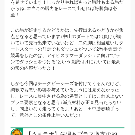
を見せています！しっかりやればもっと時計も出る馬だ
からね…本当この脚力をレースで出せれば好勝負は必
至！
この馬が好走するかどうかは、先行出来るかどうかが焦
点となると思っています♪中山のダートでは出負けが続
いていて先行出来ていないけど、二の脚は相当速いしダ
ートスタートの前走でもダッシュがついて2番手集団で
競馬をしたのは、アイビスサマーダッシュに向けて”テ
ンでダッシュをつける”という意識付けにおいては最高
の形の内容だったよ！
しかも今回はチークピーシーズを付けてくるんだけど、
調教でも悪い影響を与えているようには見えなかった
し、レースに集中させる為の処置としてはこれ以上ない
プラス要素となると思う♪減点材料が正直見当たらない
し、間違いなく走ってくるよ！あと、田中勝春騎手っ
て、意外とこの条件上手いんだよ♪
【うまラボ】先週もプラス収支の的