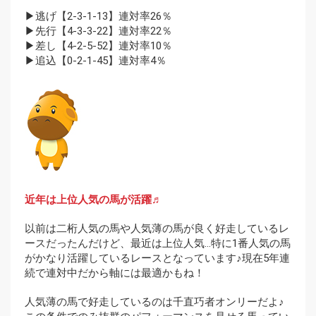
▶逃げ【2-3-1-13】連対率26％
▶先行【4-3-3-22】連対率22％
▶差し【4-2-5-52】連対率10％
▶追込【0-2-1-45】連対率4％
近年は上位人気の馬が活躍♬
以前は二桁人気の馬や人気薄の馬が良く好走しているレ
ースだったんだけど、最近は上位人気…特に1番人気の馬
がかなり活躍しているレースとなっています♪現在5年連
続で連対中だから軸には最適かもね！
人気薄の馬で好走しているのは千直巧者オンリーだよ♪