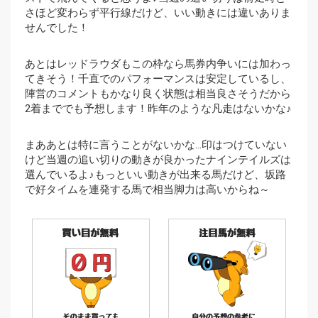
さほど変わらず平行線だけど、いい動きには違いありま
せんでした！
あとはレッドラウダもこの枠なら馬券内争いには加わっ
てきそう！千直でのパフォーマンスは安定しているし、
陣営のコメントもかなり良く状態は相当良さそうだから
2着まででも予想します！昨年のような凡走はないかな♪
まああとは特に言うことがないかな…印はつけていない
けど当週の追い切りの動きが良かったナインテイルズは
選んでいるよ♪もっといい動きが出来る馬だけど、坂路
で好タイムを連発する馬で相当脚力は高いからね～