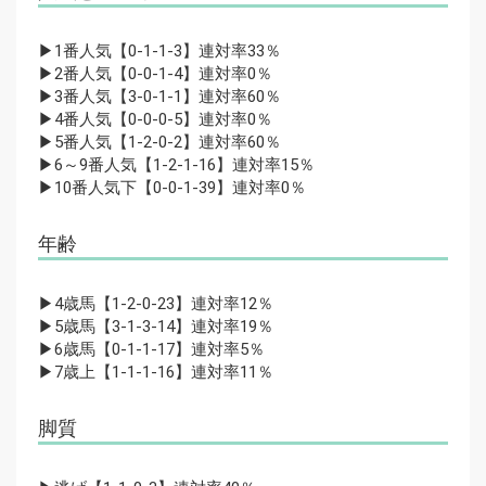
▶1番人気【0-1-1-3】連対率33％
▶2番人気【0-0-1-4】連対率0％
▶3番人気【3-0-1-1】連対率60％
▶4番人気【0-0-0-5】連対率0％
▶5番人気【1-2-0-2】連対率60％
▶6～9番人気【1-2-1-16】連対率15％
▶10番人気下【0-0-1-39】連対率0％
年齢
▶4歳馬【1-2-0-23】連対率12％
▶5歳馬【3-1-3-14】連対率19％
▶6歳馬【0-1-1-17】連対率5％
▶7歳上【1-1-1-16】連対率11％
脚質