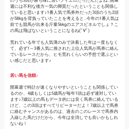
のうち3回が勝ち味に遅いフィエロだったんだよね…開幕
週には不利な後方一気の脚質だったということも関係し
ていると思います♪1番人気で馬券外だった3頭のうち2頭
が58kgを背負っていたことを考えると…今年の1番人気は
前でも競馬が出来る斤量56kgのエアスピネルでしょ？こ
の馬は飛ばないということになるね(ﾟ∀ﾟ)
荒れている年でも人気薄のみで決着した年は一度もなく
て、必ず1～3番人気に推された上位人気馬が馬券に絡ん
でいるレースだから、ヒモ荒れくらいの予想で選ぶとい
い感じだと思います♪
若い馬を信頼♪
開幕週で時計が速くなりやすいということも関係してい
るのか、4歳もしくは5歳馬が毎年1頭は必ず連対してい
ます♪7歳以上の馬もデータ的には良く馬券に絡んでいる
けど、この3頭はすべてリピーターだよ！7歳以上で馬券
に絡むチャンスがあるのは、過去のこのレースで馬券内
入線した馬だけだから、今年は全消しでも良いかもしれ
ないね！