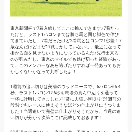
東京新聞杯で7着入線してここに挑んできます♪7着だっ
たけど、ラスト1ハロンまでは勝ち馬と同じ脚色で伸び
てきていたし、7着だったけど2着馬とはコンマ1秒差！7
歳なんだけどまだ17戦しかしていないし、最近になって
掛かる面を見せないようになっているんだ♪先行出来る
のが強みだし、東京のマイルでも逃げ切った経験があっ
て、このメンバーなあら逃げたりすれば一発あってもお
かしくないかなって判断したよ！
1週前の追い切りは美浦のウッドコースで、5ハロン66.4
秒、ラスト1ハロン12.6秒を馬場の真ん中辺りを通って
一杯に計時してきました♪非常に力強い脚取りで1週前の
段階でもレースに使えそうなほどの仕上がりにうつりま
した！当週追いで完璧に仕上がりそうだから、当週の追
い切りが分かり次第ここに記載しておきます！