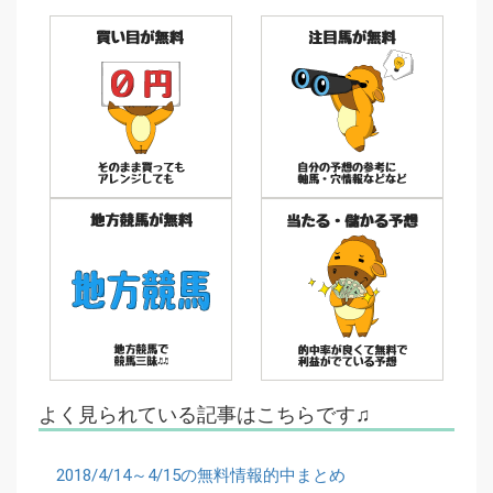
よく見られている記事はこちらです♫
2018/4/14～4/15の無料情報的中まとめ