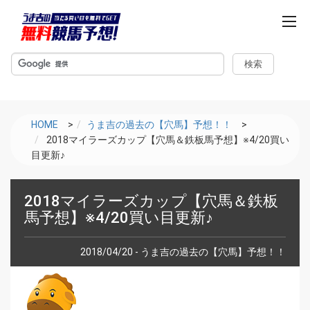
m
e
n
u
HOME
>
うま吉の過去の【穴馬】予想！！
>
2018マイラーズカップ【穴馬＆鉄板馬予想】※4/20買い
目更新♪
2018マイラーズカップ【穴馬＆鉄板
馬予想】※4/20買い目更新♪
2018/04/20 - うま吉の過去の【穴馬】予想！！