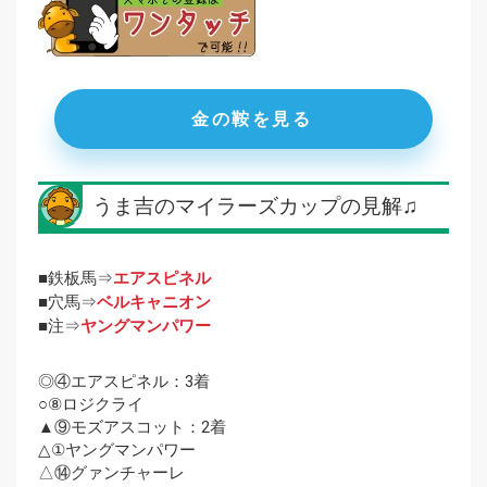
金の鞍を見る
うま吉のマイラーズカップの見解♫
■鉄板馬⇒
エアスピネル
■穴馬⇒
ベルキャニオン
■注⇒
ヤングマンパワー
◎④エアスピネル：3着
○⑧ロジクライ
▲⑨モズアスコット：2着
△①ヤングマンパワー
△⑭グァンチャーレ