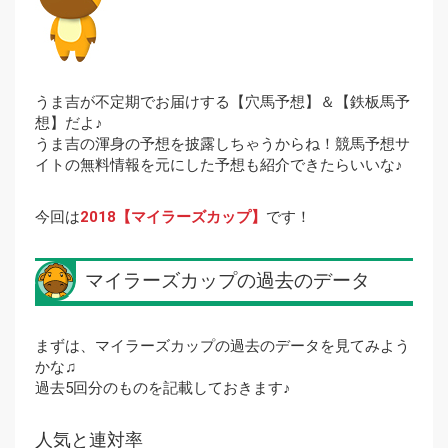
うま吉が不定期でお届けする【穴馬予想】＆【鉄板馬予
想】だよ♪
うま吉の渾身の予想を披露しちゃうからね！競馬予想サ
イトの無料情報を元にした予想も紹介できたらいいな♪
今回は
2018【マイラーズカップ】
です！
マイラーズカップの過去のデータ
まずは、マイラーズカップの過去のデータを見てみよう
かな♫
過去5回分のものを記載しておきます♪
人気と連対率