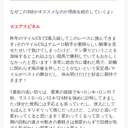
なぜこの3頭がオススメなのか理由を紹介していくよ♪
☆エアスピネル
昨年のマイルCSで2着入線してこのレースに挑んできま
す♪そのマイルCSはデムーロ騎手が素晴らしい騎乗を見
せたせいで負けてしまったけど、テン乗りということを
加味するとこれ以上ない競馬で勝利していてもおかしく
なかったと思います！非常に総合力に優れた馬で、距離
に関わらず掲示板を外したことがないという安定感♪マ
イルがベストの舞台だし、休み明けだけど好走に期待で
きます！
1週前の追い切りは、栗東の坂路で4ハロン4ハロン51.7
秒、ラスト2ハロン12.4-12.6秒を強めに計時してきまし
た♪併せた僚馬には手応えも劣っていたし、併入にして
もほんとギリギリって感じだったけど、このひと追いで
変わってくると思います！変わってくるって言っても、
脚の回転の速さや動きの素軽さは相変わらずで目標が先