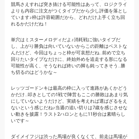
競馬さえすれば突き抜ける可能性はあって、ロジクライ
よりも内容に注文がつくタイプだから少し評価を落とし
ています♪枠は許容範囲だから、どれだけ上手く立ち回
れるかだけだね！
単穴はミスターメロディだよ♪消耗戦に強いタイプだ
し、上がり勝負は向いていないからこの距離はベストな
んだけど、今回はちょっと枠が可哀想だね…前めで立ち
回りたいタイプなだけに、終始外めを追走する形になる
可能性が高く、そうなれば終いの脚も鈍ってきそう…勝
ち切るのはどうかな～
レッツゴードンキは最高の枠に入って進路があくかどう
かだけ…叩きとしての1戦で陣営もここの勝敗はあまり気
にしていないようだけど、実績を考えれば選ばざるをえ
ないという感じだね♪当週の追い切りは7歳を感じさせな
い動きを披露！ラスト2ハロンともに11秒台は素晴らし
いです～
ダイメイフジは渋った馬場が良くなくて、前走は馬場が