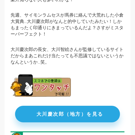
先週、サイモンラムセスが馬券に絡んで大荒れした小倉
大賞典…大川慶次郎がなんと的中していたみたい！しか
もまったく印通りにきまっているんだよ？さすがミスタ
ーパーフェクト！
大川慶次郎の長女、大川智絵さんが監修しているサイト
だからまあこれだけ当たっても不思議ではないというか
なんというか…笑。
大川慶次郎（地方）を見る