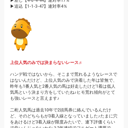
▶差し【4-6-4-44】連対率17％
▶追込【1-1-3-47】連対率4％
上位人気のみでは決まらないレース♬
ハンデ戦ではないから、そこまで荒れるようなレースで
はないんだけど、上位人気のみで決着した年は皆無で、
昨年も1番人気と2番人気の馬は好走したけど1着は低人
気馬という決まり方をしていたね♪ヒモ荒れ傾向がとて
も強いレースと言えます♪
二桁人気馬は過去10年で2頭馬券に絡んでいるんだけ
ど、そのどちらもが3着入線となっていました♪たまに穴
をあけるけど3着入線が限度みたいで、連下評価くらい