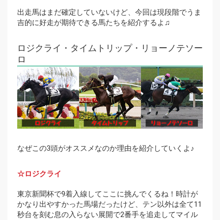
出走馬はまだ確定していないけど、今回は現段階でうま
吉的に好走が期待できる馬たちを紹介するよ♫
ロジクライ・タイムトリップ・リョーノテソー
ロ
なぜこの3頭がオススメなのか理由を紹介していくよ♪
☆ロジクライ
東京新聞杯で9着入線してここに挑んでくるね！時計が
かなり出やすかった馬場だったけど、テン以外は全て11
秒台を刻む息の入らない展開で2番手を追走してマイル