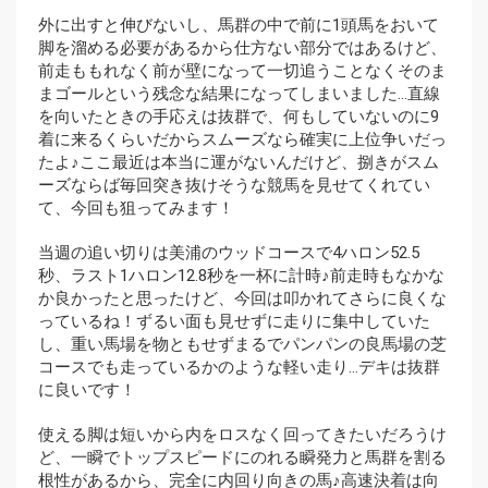
外に出すと伸びないし、馬群の中で前に1頭馬をおいて
脚を溜める必要があるから仕方ない部分ではあるけど、
前走ももれなく前が壁になって一切追うことなくそのま
まゴールという残念な結果になってしまいました…直線
を向いたときの手応えは抜群で、何もしていないのに9
着に来るくらいだからスムーズなら確実に上位争いだっ
たよ♪ここ最近は本当に運がないんだけど、捌きがスム
ーズならば毎回突き抜けそうな競馬を見せてくれてい
て、今回も狙ってみます！
当週の追い切りは美浦のウッドコースで4ハロン52.5
秒、ラスト1ハロン12.8秒を一杯に計時♪前走時もなかな
か良かったと思ったけど、今回は叩かれてさらに良くな
っているね！ずるい面も見せずに走りに集中していた
し、重い馬場を物ともせずまるでパンパンの良馬場の芝
コースでも走っているかのような軽い走り…デキは抜群
に良いです！
使える脚は短いから内をロスなく回ってきたいだろうけ
ど、一瞬でトップスピードにのれる瞬発力と馬群を割る
根性があるから、完全に内回り向きの馬♪高速決着は向