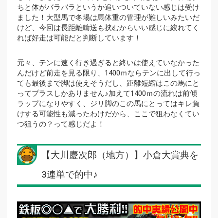
ちと体がバラバラというか追いついていない感じは受け
ました！大型馬で冬場は馬体重の管理が難しいみたいだ
けど、今回は長距離輸送も挟むからいい感じに絞れてく
れば好走は可能だと判断しています！
元々、テンに速く行き過ぎると終いは使えていなかった
んだけど前走を見る限り、1400ｍならテンに出して行っ
ても最後まで脚は使えそうだし、距離短縮はこの馬にと
ってプラスしかありません♪加えて1400ｍの流れは前傾
ラップになりやすく、ジリ脚のこの馬にとってはキレ負
けする可能性も減ったわけだから、ここで狙わなくてい
つ狙うの？って感じだよ！
【大川慶次郎（地方）】小倉大賞典を
3連単で的中♪