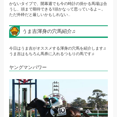
かないタイプで、開幕週でも今の時計の掛かる馬場は合
うし、頭まで期待できる1頭かなって思っているよ～。
ただ外枠だと厳しいかもしれない…
うま吉渾身の穴馬紹介♫
今日はうま吉がオススメする渾身の穴馬を紹介します♫
うま吉はもちろん馬券に入れるつもりの馬です♫
ヤングマンパワー