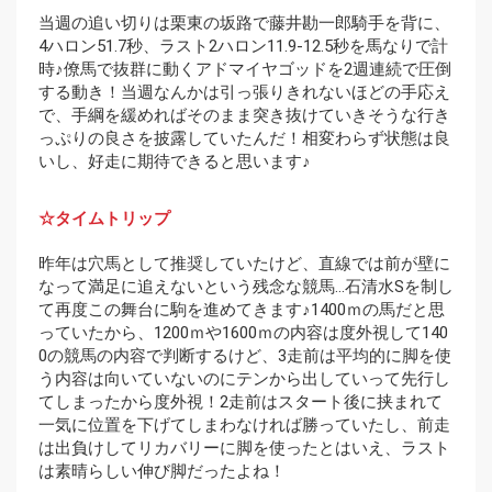
当週の追い切りは栗東の坂路で藤井勘一郎騎手を背に、
4ハロン51.7秒、ラスト2ハロン11.9-12.5秒を馬なりで計
時♪僚馬で抜群に動くアドマイヤゴッドを2週連続で圧倒
する動き！当週なんかは引っ張りきれないほどの手応え
で、手綱を緩めればそのまま突き抜けていきそうな行き
っぷりの良さを披露していたんだ！相変わらず状態は良
いし、好走に期待できると思います♪
☆タイムトリップ
昨年は穴馬として推奨していたけど、直線では前が壁に
なって満足に追えないという残念な競馬…石清水Sを制し
て再度この舞台に駒を進めてきます♪1400ｍの馬だと思
っていたから、1200ｍや1600ｍの内容は度外視して140
0の競馬の内容で判断するけど、3走前は平均的に脚を使
う内容は向いていないのにテンから出していって先行し
てしまったから度外視！2走前はスタート後に挟まれて
一気に位置を下げてしまわなければ勝っていたし、前走
は出負けしてリカバリーに脚を使ったとはいえ、ラスト
は素晴らしい伸び脚だったよね！