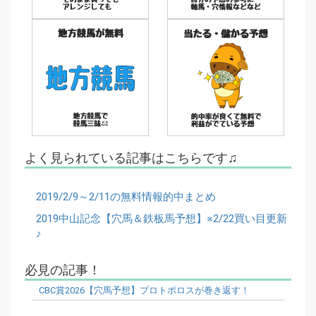
よく見られている記事はこちらです♫
2019/2/9～2/11の無料情報的中まとめ
2019中山記念【穴馬＆鉄板馬予想】※2/22買い目更新
♪
必見の記事！
CBC賞2026【穴馬予想】プロトポロスが巻き返す！