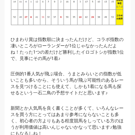
ひまわり賞は指数順に決まったんだけど、コラボ指数の
凄いところがローランダーが1位じゃなかったんだよ
ね！たった1つの差だけど勝利したイロゴトシが指数1位
で、見事にその馬が1着♪
圧倒的1番人気が飛ぶ場合、うまとみらいとの指数が低
いことも多いから、そういう馬が飛ぶ可能性のあるレー
スを見つけることにも使えて、しかも1着になる馬も探
せるという一石二鳥の予想サイトだと思います♪
新聞とか人気馬を良く書くことが多くて、いろんなレー
スを買う方にとってはあまり参考にならないことも多
く、初心者の方よりもある程度競馬をしっている方のほ
うが利用価値は高いんじゃないかなって思います♪勉強
にもなるしね！