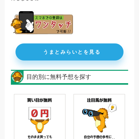
うまとみらいとを見る
目的別に無料予想を探す