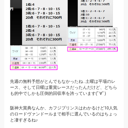
先週の無料予想がとんでもなかったね…土曜は平場のレ
ース、そして日曜は重賞レースだったんだけど、どちら
も的中でしかも圧倒的回収率を誇っています(ﾟ∀ﾟ)
阪神大賞典なんか、カフジプリンスはわかるけど10人気
のロードヴァンドールまで相手に選んでいるのはちょっ
と凄すぎるね♪