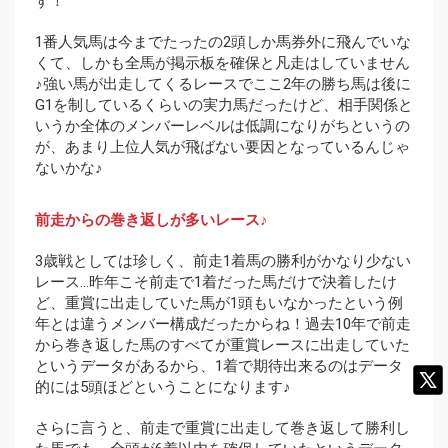
す！
1番人気馬は今までたったの2頭しか馬券外に飛んでいな
くて、しかも全馬が掲示板を確保と凡走はしていません
♪強い馬が出走してくるレースでここ2年の勝ち馬は後に
G1を制しているくらいの実力馬だったけど、相手関係と
いうか全体のメンバーレベルは低調になりがちというの
が、あまり上位人気が飛ばない要因となっているんじゃ
ないかな♪
前走からの巻き返しが多いレース♪
3歳戦としては珍しく、前走1着馬の勝利がかなり少ない
レース…昨年こそ前走で1着だった馬だけで決着したけ
ど、重賞に出走していた馬が1頭もいなかったという例
年とは違うメンバー構成だったからね！過去10年で前走
から巻き返した馬のすべてが重賞レースに出走していた
というデータがあるから、1着で期待出来るのはデータ
的には5頭ほどということになります♪
さらに言うと、前走で重賞に出走して巻き返して勝利し