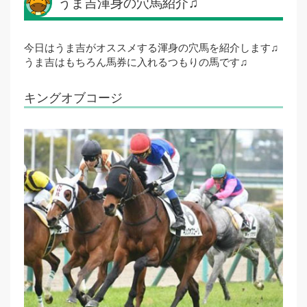
うま吉渾身の穴馬紹介♫
今日はうま吉がオススメする渾身の穴馬を紹介します♫
うま吉はもちろん馬券に入れるつもりの馬です♫
キングオブコージ