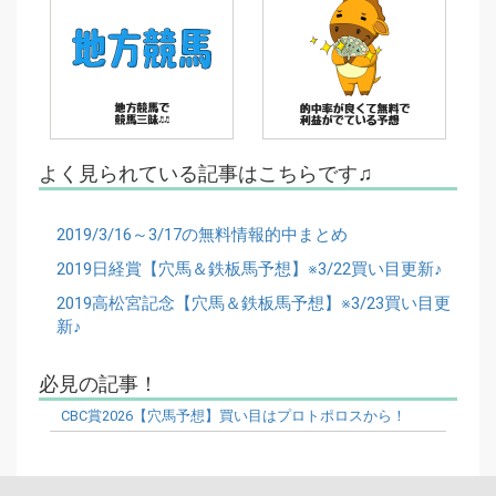
よく見られている記事はこちらです♫
2019/3/16～3/17の無料情報的中まとめ
2019日経賞【穴馬＆鉄板馬予想】※3/22買い目更新♪
2019高松宮記念【穴馬＆鉄板馬予想】※3/23買い目更
新♪
必見の記事！
CBC賞2026【穴馬予想】買い目はプロトポロスから！