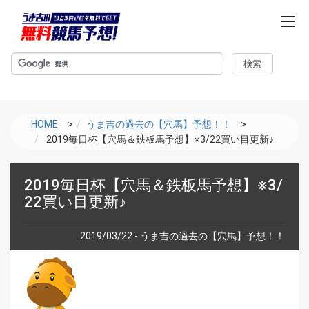
m
e
n
u
HOME
>
うま吉の過去の【穴馬】予想！！
>
2019毎日杯【穴馬＆鉄板馬予想】※3/22買い目更新♪
2019毎日杯【穴馬＆鉄板馬予想】※3/
22買い目更新♪
2019/03/22 - うま吉の過去の【穴馬】予想！！