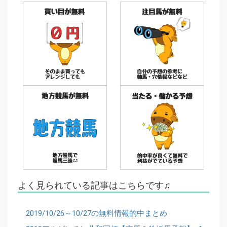
よく見られている記事はこちらです♫
2019/10/26～10/27の無料情報的中まとめ