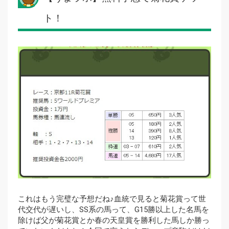
ト！
これはもう完璧な予想だね♪血統で見ると菊花賞って世
代交代が遅いし、SS系の馬って、G15勝以上した名馬を
除けば父が菊花賞とか春の天皇賞を勝利した馬しか勝っ