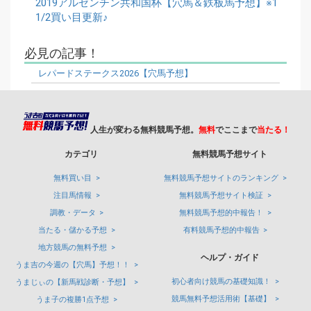
2019アルゼンチン共和国杯【穴馬＆鉄板馬予想】※1
1/2買い目更新♪
必見の記事！
レパードステークス2026【穴馬予想】
人生が変わる無料競馬予想。
無料
でここまで
当たる！
カテゴリ
無料競馬予想サイト
無料買い目
無料競馬予想サイトのランキング
注目馬情報
無料競馬予想サイト検証
調教・データ
無料競馬予想的中報告！
当たる・儲かる予想
有料競馬予想的中報告
地方競馬の無料予想
ヘルプ・ガイド
うま吉の今週の【穴馬】予想！！
初心者向け競馬の基礎知識！
うまじぃの【新馬戦診断・予想】
競馬無料予想活用術【基礎】
うま子の複勝1点予想