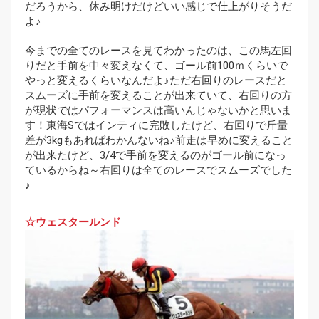
だろうから、休み明けだけどいい感じで仕上がりそうだ
よ♪
今までの全てのレースを見てわかったのは、この馬左回
りだと手前を中々変えなくて、ゴール前100ｍくらいで
やっと変えるくらいなんだよ♪ただ右回りのレースだと
スムーズに手前を変えることが出来ていて、右回りの方
が現状ではパフォーマンスは高いんじゃないかと思いま
す！東海Sではインティに完敗したけど、右回りで斤量
差が3kgもあればわかんないね♪前走は早めに変えること
が出来たけど、3/4で手前を変えるのがゴール前になっ
ているからね～右回りは全てのレースでスムーズでした
♪
☆ウェスタールンド