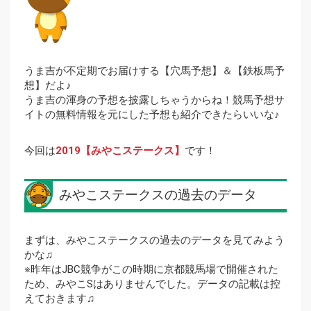
うま吉が不定期でお届けする【穴馬予想】＆【鉄板馬予
想】だよ♪
うま吉の渾身の予想を披露しちゃうからね！競馬予想サ
イトの無料情報を元にした予想も紹介できたらいいな♪
今回は
2019【みやこステークス】
です！
みやこステークスの過去のデータ
まずは、みやこステークスの過去のデータを見てみよう
かな♫
※昨年はJBC競争がこの時期に京都競馬場で開催された
ため、みやこSはありませんでした。データの記載は控
えておきます♫