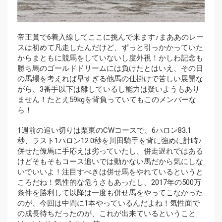
帝王賞で6着入線してここに挑んで来ます♪まああのレー
スは初めて凡走したんだけど、ずっと引っかかっていた
からまともに競馬をしていないし度外視！かしわ記念も
勝ち馬のゴールドドリームには負けたとはいえ、その日
の馬場を考えれば早すぎる他馬の仕掛けで苦しい展開な
がら、3番手以下は離しているし能力は疑いようもあり
ません！たとえ59kgを背負っていてもこのメンバーな
ら！
1週前の追い切りは栗東のCWコースで、6ハロン83.1
秒、ラスト1ハロン12.0秒を川田騎手を背に強めに計時♪
併せた僚馬に手応えは劣っていたし、併走遅れではある
けどそもそもコース追いでは動かない馬だから気にしな
いでいいよ！注目すべきは併せ馬をやれているというと
ころだね！気性的な危うさもあったし、2017年の500万
条件を勝利して以降は一度も併せ馬をやってこなかった
のが、今回は中間に1本やっているんだよね！気性面で
の成長待ちだったのが、これが出来ているということ