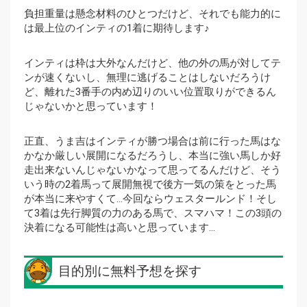
負担重量は懸念材料のひとつだけど、それでも能力的に
は最上位のインティの1着に期待します♪
インティは枠は大外なんだけど、他の外の馬が対してテ
ンが速くないし、無理に逃げることはしないだろうけ
ど、離れた3番手の内め辺りのいい位置取りができるん
じゃないかと思っています！
正直、うま吉はインティが勝つ場合は前に行った馬はな
かなか厳しい展開になるだろうし、本当に強い馬しか好
走出来ないんじゃないかなって思ってるんだけど、そう
いう時の2着馬って展開無視で後方一気の策をとった馬
が本当に来やすくて…今回ならウェスタールンド！そし
て3着は先行脚質の力のある馬で、スマハマ！この3頭の
決着になる可能性は高いと思っています…
目的別に無料予想を探す