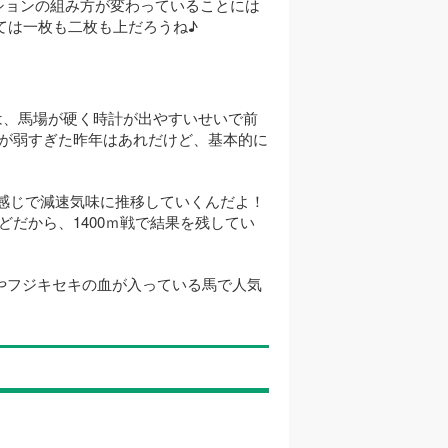
ションの組み方が変わっていることには
ては一枚も二枚も上だろうね♪
は、馬場が硬く時計が出やすいせいで前
が弱すぎた昨年はあれだけど、基本的に
うな感じで減速気味に推移していくんだよ！
どだから、1400ｍ戦で結果を残してい
系やフジキセキの血が入っている馬で人気