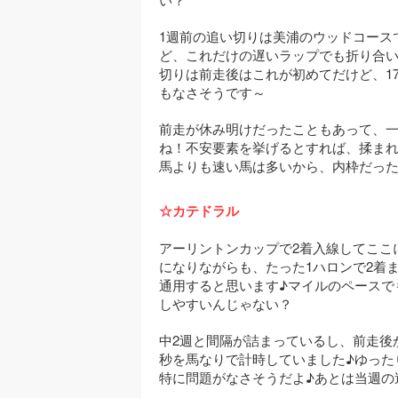
1週前の追い切りは美浦のウッドコースで
ど、これだけの遅いラップでも折り合い
切りは前走後はこれが初めてだけど、1
もなさそうです～
前走が休み明けだったこともあって、
ね！不安要素を挙げるとすれば、揉まれ
馬よりも速い馬は多いから、内枠だっ
☆カテドラル
アーリントンカップで2着入線してここ
になりながらも、たった1ハロンで2着
通用すると思います♪マイルのペースで
しやすいんじゃない？
中2週と間隔が詰まっているし、前走後か
秒を馬なりで計時していました♪ゆった
特に問題がなさそうだよ♪あとは当週の