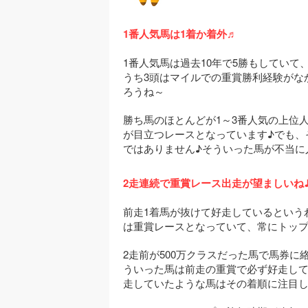
1番人気馬は1着か着外♬
1番人気馬は過去10年で5勝もしていて
うち3頭はマイルでの重賞勝利経験がな
ろうね～
勝ち馬のほとんどが1～3番人気の上位
が目立つレースとなっています♪でも、
ではありません♪そういった馬が不当に
2走連続で重賞レース出走が望ましいね
前走1着馬が抜けて好走しているという
は重賞レースとなっていて、常にトッ
2走前が500万クラスだった馬で馬券
ういった馬は前走の重賞で必ず好走して
走していたような馬はその着順に注目