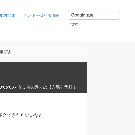
地方競馬
当たる・儲かる情報
更新♪
19/05/03 - うま吉の過去の【穴馬】予想！！
紹介できたらいいな♪