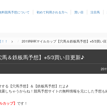
無料競馬予想について
初めて利用される方へ
買い目
注目馬
想！！
>
2019NHKマイルカップ【穴馬＆鉄板馬予想】※5/3買い目
穴馬＆鉄板馬予想】※5/3買い目更新♪
20
けする【穴馬予想】＆【鉄板馬予想】だよ♪
披露しちゃうからね！競馬予想サイトの無料情報を元にした予想も
イルカップ】
です！