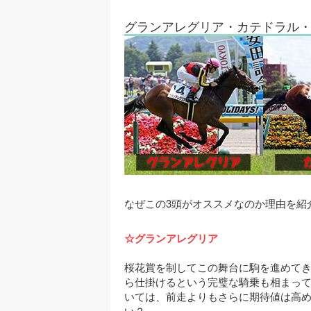
グランアレグリア・カテドラル
なぜこの3頭がオススメなのか理由を紹
☆グランアレグリア
桜花賞を制してこの舞台に駒を進めてき
ら仕掛けるという完璧な騎乗も相まって
いては、前走よりもさらに期待値は高
い？