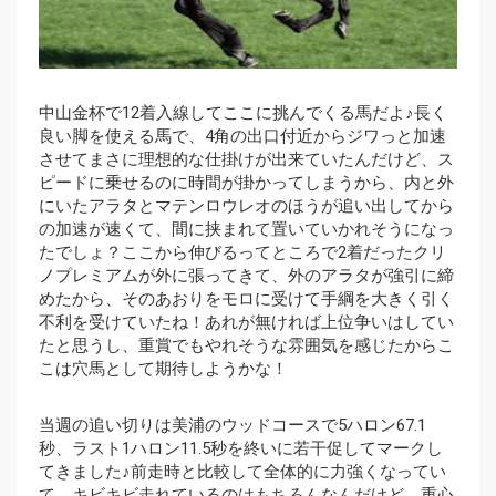
中山金杯で12着入線してここに挑んでくる馬だよ♪長く
良い脚を使える馬で、4角の出口付近からジワっと加速
させてまさに理想的な仕掛けが出来ていたんだけど、ス
ピードに乗せるのに時間が掛かってしまうから、内と外
にいたアラタとマテンロウレオのほうが追い出してから
の加速が速くて、間に挟まれて置いていかれそうになっ
たでしょ？ここから伸びるってところで2着だったクリ
ノプレミアムが外に張ってきて、外のアラタが強引に締
めたから、そのあおりをモロに受けて手綱を大きく引く
不利を受けていたね！あれが無ければ上位争いはしてい
たと思うし、重賞でもやれそうな雰囲気を感じたからこ
こは穴馬として期待しようかな！
当週の追い切りは美浦のウッドコースで5ハロン67.1
秒、ラスト1ハロン11.5秒を終いに若干促してマークし
てきました♪前走時と比較して全体的に力強くなってい
て、キビキビ走れているのはもちろんなんだけど、重心