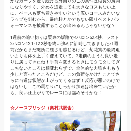
かなカーブを走り続ける外回りのこの条件は縦長の展開
になりやすく、外めを追走しても大きなロスもない上
に、ペースも落ち着きやすいという広いコースみたいな
ラップを刻むから、最内枠とかでもない限りベストパフ
ォーマンスを披露することが出来るんじゃないかな？
1週前の追い切りは栗東の坂路で4ハロン52.4秒、ラスト
2ハロン12.1-12.2秒を終い強めに計時してきました♪1週
前だからまだ随所に緩さを感じるけど、菊花賞の最終追
いよりも体を上手く使えていて、2走前のような良い走
りに戻ってきたね！手前を変えるときにモタモタしてぎ
こちないところは相変わらずで、全体的な力強さももう
少しと言ったところだけど、この負荷をかけたことでさ
らに当週は状態が上がってくるはず！反応が悪いわけで
はないし、この馬なりにしっかり加速は出来ていたか
ら、良い仕上がりでレースには臨めそうかな！
☆ノースブリッジ（奥村武厩舎）