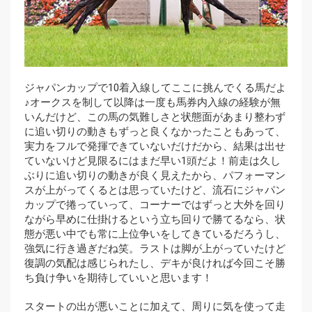
ジャパンカップで10着入線してここに挑んでくる馬だよ
♪オークスを制して以降は一度も馬券内入線の経験が無
いんだけど、この馬の気難しさと状態面があまり整わず
に追い切りの動きもずっと良くなかったこともあって、
実力をフルで発揮できていないだけだから、結果は出せ
ていないけど見限るにはまだ早い1頭だよ！前走は久し
ぶりに追い切りの動きが良く見えたから、パフォーマン
スが上がってくるとは思っていたけど、流石にジャパン
カップで捲っていって、コーナーではずっと大外を回り
ながら早めに仕掛けるという立ち回りで勝てるなら、状
態が悪い中でも常に上位争いをしてきているだろうし、
強気に行き過ぎだね笑。ラストは脚が上がっていたけど
復調の気配は感じられたし、デキが良ければ今回こそ勝
ち負け争いを期待していいと思います！
スタートの出が悪いことに加えて、周りに気を使って走