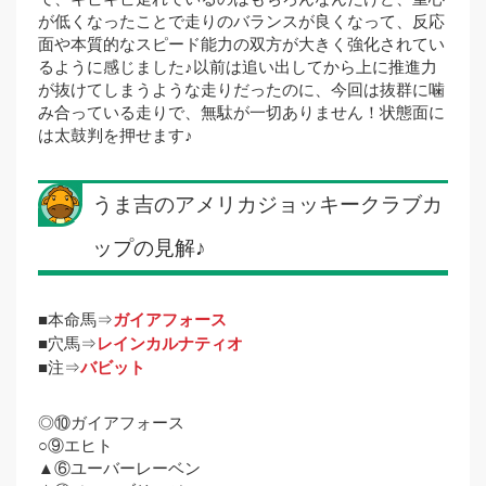
が低くなったことで走りのバランスが良くなって、反応
面や本質的なスピード能力の双方が大きく強化されてい
るように感じました♪以前は追い出してから上に推進力
が抜けてしまうような走りだったのに、今回は抜群に噛
み合っている走りで、無駄が一切ありません！状態面に
は太鼓判を押せます♪
うま吉のアメリカジョッキークラブカ
ップの見解♪
■本命馬⇒
ガイアフォース
■穴馬⇒
レインカルナティオ
■注⇒
バビット
◎⑩ガイアフォース
○⑨エヒト
▲⑥ユーバーレーベン