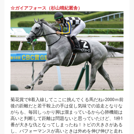
☆ガイアフォース（杉山晴紀厩舎）
菊花賞で8着入線してここに挑んでくる馬だね♪2000ｍ前
後の距離だと若干鞍上の手は促し気味での追走となりな
がらも、毎回しっかり脚は溜まっているから心肺機能は
高いと判断して距離は問題ないと思っていたけど、1枠1
番が大きな仇となってしまったね！トビの大きさがある
し、パフォーマンスが高いときは外めを伸び伸びと走れ