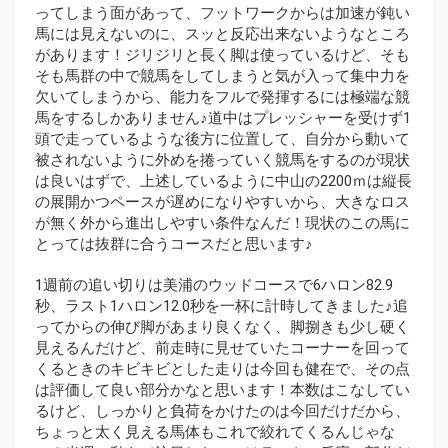
ってしまう面があって、フットワークからは加速が鈍い
馬には見えないのに、スッと反応出来ないようなところ
があります！ジリジリと長く脚は使っているけど、そも
そも馬群の中で競馬をしてしまうと気が入って集中力を
欠いてしまうから、能力をフルで発揮するには極端な競
馬をするしかありません♪道中はプレッシャーを受けず1
頭で走っているような後方に位置して、自分から動いて
被されないように外めを捲っていく競馬をするのが現状
は良いはずで、上述しているように中山の2200ｍは縦長
の展開かつペースが遅めになりやすいから、大きなロス
が無く外から進出しやすい条件なんだ！現状のこの馬に
とっては抜群に合うコースだと思います♪
1週前の追い切りは美浦のウッドコースで6ハロン82.9
秒、ラスト1ハロン12.0秒を一杯に計時してきました♪追
ってからの伸び脚があまり良くなく、脚捌きも少し硬く
見えるんだけど、前走時に見せていたコーナーを回って
くるときのキビキビとした走りは今回も健在で、その点
は評価して良い部分かなと思います！本数はこなしてい
るけど、しっかりと負荷をかけたのは今回だけだから、
ちょっと太く見える馬体もこれで絞れてくるんじゃな