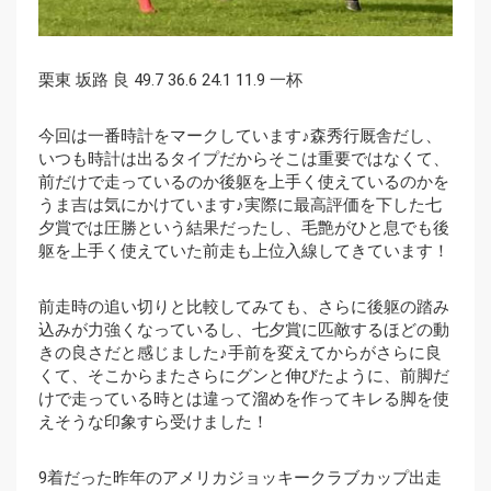
栗東 坂路 良 49.7 36.6 24.1 11.9 一杯
今回は一番時計をマークしています♪森秀行厩舎だし、
いつも時計は出るタイプだからそこは重要ではなくて、
前だけで走っているのか後躯を上手く使えているのかを
うま吉は気にかけています♪実際に最高評価を下した七
夕賞では圧勝という結果だったし、毛艶がひと息でも後
躯を上手く使えていた前走も上位入線してきています！
前走時の追い切りと比較してみても、さらに後躯の踏み
込みが力強くなっているし、七夕賞に匹敵するほどの動
きの良さだと感じました♪手前を変えてからがさらに良
くて、そこからまたさらにグンと伸びたように、前脚だ
けで走っている時とは違って溜めを作ってキレる脚を使
えそうな印象すら受けました！
9着だった昨年のアメリカジョッキークラブカップ出走