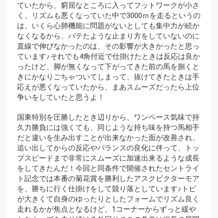
ていたから、窮屈なところに入ってフットワークが小さ
く、リズムも悪くなっていた中で3000ｍを走るというの
は、いくら心肺機能に問題がないとしても集中力が続か
なくなるから、バテたような止まり方をしていないのに
直線で伸びなかったのは、その影響が大きかったと思っ
ています♪それでも4角付近で仕掛けたときは反応は良か
ったけど、脚が無くなって下がってきた前の馬を捌くと
きにかなりごちゃついてしまって、抜けてきたときは手
応えが悪くなっていたから、まあスムーズだったら上位
争いをしていたと思うよ！
国東特別を圧勝したとき辺りから、ワンペース気味で持
久力勝負には強くても、同じような持ち味を持つ馬相手
だと違いを生み出すことが出来なかった面が改善され、
追い出してからの反応やバランスの良化に伴って、トッ
プスピードまで非常にスムーズに加速出来るような成長
をしてきたんだ！今回と同条件で開催されたセントライ
ト記念では本番の菊花賞を勝利したアスクビクターモア
を、勝ちに行く仕掛けをして競り落としています♪トビ
が大きくて自身のゆったりとしたフォームでリズム良く
走れるかが焦点となるけど、1コーナーからずっと緩や