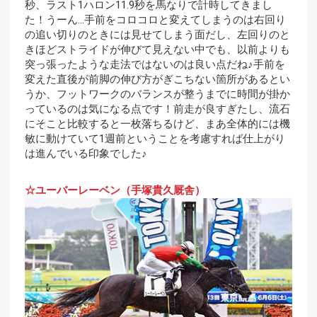
秒、ラスト1ハロン11.9秒を馬なりで計時してきまし
た！うーん…手前をコロコロと変えてしまうのは右回り
の追い切りのときには見せてしまう面だし、左回りのと
きほどストライドが伸びて見えない中でも、以前よりも
突っ張ったような走法ではないのは良い点だね♪手前を
変えた直後が前脚の伸び方がぎこちない箇所があるとい
うか、フットワークのバランスが整うまでに時間が掛か
っているのは気になる点です！前走が良すぎたし、流石
にそこと比較すると一枚落ちるけど、まあ全体的には機
敏に動けていて1週前ということを考慮すれば仕上がり
は進んでいる印象でした♪
☆ユーバーレーベン（手塚貴久厩舎）