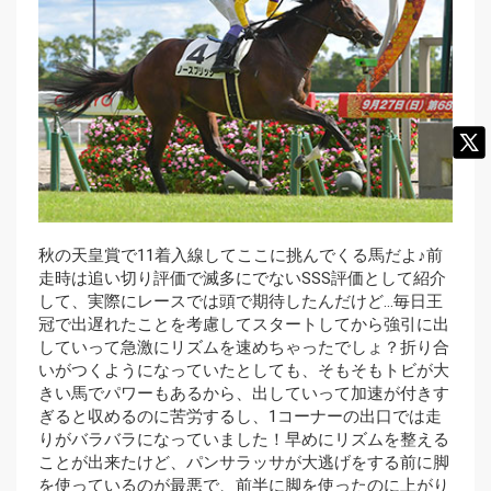
秋の天皇賞で11着入線してここに挑んでくる馬だよ♪前
走時は追い切り評価で滅多にでないSSS評価として紹介
して、実際にレースでは頭で期待したんだけど…毎日王
冠で出遅れたことを考慮してスタートしてから強引に出
していって急激にリズムを速めちゃったでしょ？折り合
いがつくようになっていたとしても、そもそもトビが大
きい馬でパワーもあるから、出していって加速が付きす
ぎると収めるのに苦労するし、1コーナーの出口では走
りがバラバラになっていました！早めにリズムを整える
ことが出来たけど、パンサラッサが大逃げをする前に脚
を使っているのが最悪で、前半に脚を使ったのに上がり