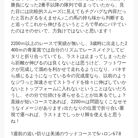
勝負になった2番手以降の隊列で収まっていたから、見
た目には比較的スムーズに見えてもチグハグな内容だっ
たと言わざるをえません♪この馬の持ち味から判断する
と追ってこれから伸びるというところで早めにバテてい
たのはそのせいで、力負けではないと思います！
2200ｍ以上のレースで実績が無いし、3歳時に出走した2
400ｍの青葉賞では自分のリズムでレースメイクしてピ
タリと折り合っていても、ラストは止まってしまったか
ら距離が伸びるのは良くないとは思うけど、フットワー
クが完成して溜めを利かせて走れるようになり、バネす
ら感じるようになっている今の完成度なら、以前のよう
なジワっと加速させてストライドを徐々に伸ばしていか
ないとトップフォームに入れないということはないだろ
うし、その分で仕掛けを遅らせることが出来るでしょ？
直線が短いコースであれば、2200ｍは問題なくこなせそ
うなイメージがあります♪出たなりの位置で折り合い重
視で運べれば、ラストまでしっかり脚を使えると思う
ね！
1週前の追い切りは美浦のウッドコースで5ハロン67.8