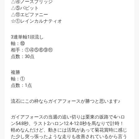
△④ノースブリッジ
△⑤バビット
△⑪エピファニー
☆①レインカルナティオ
3連単軸1頭流し
軸：⑩
相手：①④⑤⑥⑨⑪
点数：30点
複勝
軸：①
点数：1点
流石にこの枠ならガイアフォースが勝つと思います♪
ガイアフォースの当週の追い切りは栗東の坂路で4ハロ
ン54.8秒、ラスト2ハロン12.4-12.0秒を馬なりで計時！
軽めなんだけど、動きには活気があって菊花賞時に感じ
た少し突っ張ったような走りも改善されているから言う