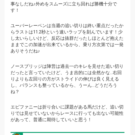
事なしだね♪外めをスムーズに立ち回れば勝機十分で
す！
ユーバーレーベンは当週の追い切りは終い重点だったか
らラストは11.2秒という速いラップを刻んでいます！少
し太いらしいけど、反応は抜群だったしほとんど抱えた
ままでこの加速が出来ているから、乗り方次第では一発
ありそうだね♪
ノースブリッジは陣営は過去一のキレを見せた追い切り
だったと言っていたけど、うま吉的には全然かな…右回
りよりも左回りの方がストライドの伸びは良く見える
し、バランスも整っているから、うーん…どうだろう
ね？
エピファニーは折り合いに課題がある馬だけど、追い切
りでは見せていないからレースに行っても出ない可能性
があって、普通に期待していいと思う！