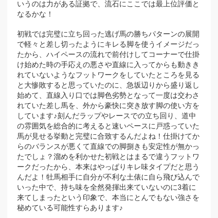
いうのは力がある証拠で、流石にここでは最上位評価と
なるかな！
初戦では完璧に立ち回った逃げ馬の勝ちパターンの展開
で軽々と差し切ったようにキレる脚を使うイメージだっ
たから、ハイペースの流れで前付けしてコーナーで仕掛
け始めた時の手応えの悪さや直線に入ってからも動きき
れていないようなフットワークをしていたところを見る
と大惨敗すると思っていたのに、急坂辺りから盛り返し
始めて、直線入り口では脚色劣勢となって一度は交わさ
れていた差し馬を、外から豪快に突き放す脚の使い方を
しています♪刻んだラップやレースでの立ち回り、道中
の雰囲気を総合的に考えると速いペースに戸惑っていた
馬が見せる挙動と完璧に合致するんだよね！仕掛けてか
らのバランスが悪くて直線での脚捌きも安定性が無かっ
たでしょ？溜めを利かせた初戦とはまるで違うフットワ
ークだったから、本来はやっぱりキレ味タイプだと思う
んだよ！牡馬相手に自分が不利な土俵に自ら飛び込んで
いった中で、持ち味を全然発揮出来ていないのに3着に
来てしまったという印象で、本当にとんでもない強さを
秘めている可能性すらあります♪