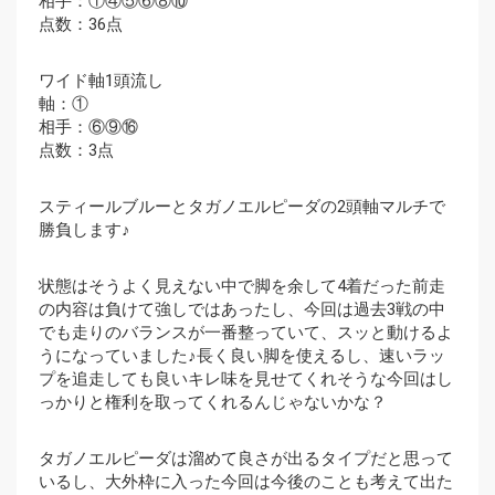
相手：①④⑤⑥⑧⑩
点数：36点
ワイド軸1頭流し
軸：①
相手：⑥⑨⑯
点数：3点
スティールブルーとタガノエルピーダの2頭軸マルチで
勝負します♪
状態はそうよく見えない中で脚を余して4着だった前走
の内容は負けて強しではあったし、今回は過去3戦の中
でも走りのバランスが一番整っていて、スッと動けるよ
うになっていました♪長く良い脚を使えるし、速いラッ
プを追走しても良いキレ味を見せてくれそうな今回はし
っかりと権利を取ってくれるんじゃないかな？
タガノエルピーダは溜めて良さが出るタイプだと思って
いるし、大外枠に入った今回は今後のことも考えて出た