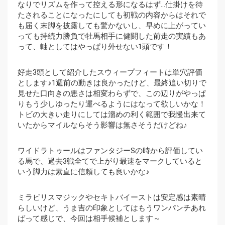
なりでリズムを作って控える形になるはず…仕掛けを待
たされることになったにしても初戦の内容からはそれで
も届く末脚を披露しても驚かないし、早めに上がってい
っても持続力勝負で牡馬相手に健闘した前走の実績もあ
って、軸としてはやっぱり外せない1頭です！
好走3頭として紹介したスウィープフィートは単穴評価
とします♪1週前の動きは良かったけど、最終追い切りで
見せた口向きの悪さは相変わらずで、この辺りがやっぱ
りもう少しゆったり運べるようにはなって欲しいかな！
トビの大きい走りにしては溜めの利く範囲で我慢出来て
いたからマイルならそう影響は無さそうだけどね♪
ワイドラトゥールはファンタジーSの時から評価してい
る馬で、過去3戦全てで上がり最速をマークしていると
いう脚力は素直に信頼しても良いかな♪
ミラビリスマジックやセキトバイーストは安定感は素晴
らしいけど、うま吉の印象としてはもうワンパンチあれ
ばって感じで、今回は相手候補とします～