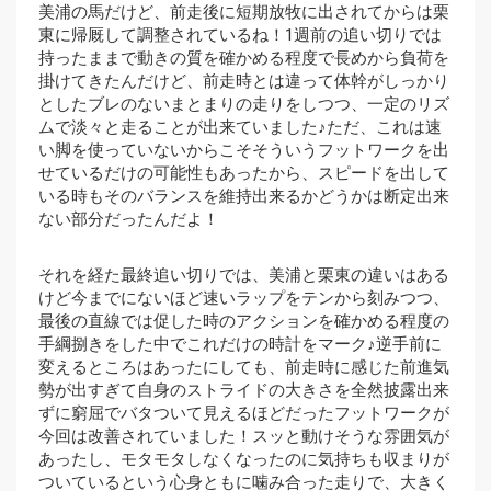
美浦の馬だけど、前走後に短期放牧に出されてからは栗
東に帰厩して調整されているね！1週前の追い切りでは
持ったままで動きの質を確かめる程度で長めから負荷を
掛けてきたんだけど、前走時とは違って体幹がしっかり
としたブレのないまとまりの走りをしつつ、一定のリズ
ムで淡々と走ることが出来ていました♪ただ、これは速
い脚を使っていないからこそそういうフットワークを出
せているだけの可能性もあったから、スピードを出して
いる時もそのバランスを維持出来るかどうかは断定出来
ない部分だったんだよ！
それを経た最終追い切りでは、美浦と栗東の違いはある
けど今までにないほど速いラップをテンから刻みつつ、
最後の直線では促した時のアクションを確かめる程度の
手綱捌きをした中でこれだけの時計をマーク♪逆手前に
変えるところはあったにしても、前走時に感じた前進気
勢が出すぎて自身のストライドの大きさを全然披露出来
ずに窮屈でバタついて見えるほどだったフットワークが
今回は改善されていました！スッと動けそうな雰囲気が
あったし、モタモタしなくなったのに気持ちも収まりが
ついているという心身ともに噛み合った走りで、大きく