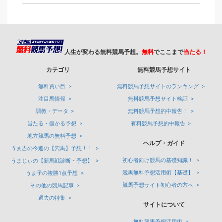
人生が変わる無料競馬予想。
無料
でここまで
当たる！
カテゴリ
無料競馬予想サイト
無料買い目
無料競馬予想サイトのランキング
注目馬情報
無料競馬予想サイト検証
調教・データ
無料競馬予想的中報告！
当たる・儲かる予想
有料競馬予想的中報告
地方競馬の無料予想
ヘルプ・ガイド
うま吉の今週の【穴馬】予想！！
初心者向け競馬の基礎知識！
うまじぃの【新馬戦診断・予想】
競馬無料予想活用術【基礎】
うま子の複勝1点予想
競馬予想サイト初心者の方へ
その他の競馬記事
過去の特集
サイトについて
無料競馬予想活用術