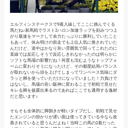
エルフィンステークスで9着入線してここに挑んでくる
馬だね♪新馬戦でラスト2ハロン加速ラップを刻みつつ上
がり最速をマークして余力たっぷりに勝利していたこと
もあって、休み明けの前走でも上位人気に推されていた
んだけど、道中はかなり良い雰囲気で回ってこれたのに
直線では反応しそうで反応しきれなかったのは明らかに
ソフトな馬場の影響だね！何度も沈むようなトップフォ
ームに変わりそうになったけど、その都度結局バランス
が取れないから頭を上げてしまってワンペース気味にダ
ラッと脚を使っていただけになっていました！力負けで
はないし、馬場の良い阪神に変わることで初戦で見せた
キレる脚を披露出来るのであればここでも通用する逸材
だと思います♪
そもそも全体的に脚捌きが軽いタイプだし、初戦で見せ
たエンジンの掛かりが遅い面は使ってきている今なら改
善されていると思うんだよね！当時この馬の2着だった