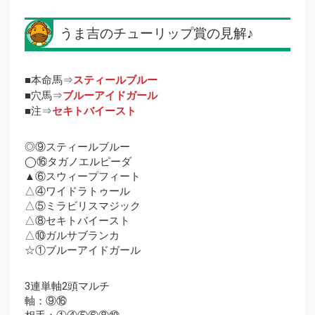
うま吉のチューリップ賞の見解♪
■本命馬⇒
スティールブルー
■穴馬⇒
ブルーアイドガール
■注⇒
セキトバイースト
◎⑨スティールブルー
◯⑯タガノエルピーダ
▲⑥スウィープフィート
△④ワイドラトゥール
△⑤ミラビリスマジック
△⑧セキトバイースト
△⑩ガルサブランカ
☆①ブルーアイドガール
3連単軸2頭マルチ
軸：⑨⑯