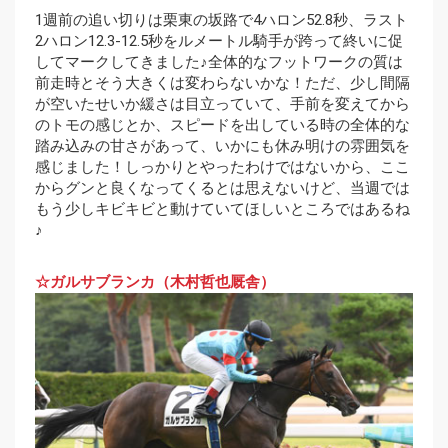
1週前の追い切りは栗東の坂路で4ハロン52.8秒、ラスト
2ハロン12.3-12.5秒をルメートル騎手が跨って終いに促
してマークしてきました♪全体的なフットワークの質は
前走時とそう大きくは変わらないかな！ただ、少し間隔
が空いたせいか緩さは目立っていて、手前を変えてから
のトモの感じとか、スピードを出している時の全体的な
踏み込みの甘さがあって、いかにも休み明けの雰囲気を
感じました！しっかりとやったわけではないから、ここ
からグンと良くなってくるとは思えないけど、当週では
もう少しキビキビと動けていてほしいところではあるね
♪
☆ガルサブランカ（木村哲也厩舎）