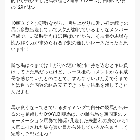
的中が飛び出した馬券種は3連単！レースは日曜の小倉
の12Rだね♪
10頭立てと少頭数ながら、勝ち上がりに近い好走続きの
馬も多数出走していて人気が割れているようなメンバー
構成で、走破時計もほぼ横ばいだからこそ展開や馬場を
読み解く力が求められる予想の難しいレースだったと思
います！
勝ち馬は今までは上がりの速い展開に持ち込むとキレ負
けしてきた馬だったけど、レース後のコメントからも成
長を感じていたとのことで、すんなりいけた分で今まで
とは違った内容の組み立てできっちり結果を残してきた
んだよね！
馬が良くなってきているタイミングで自分の競馬が出来
るのを見越したOYAYUBI競馬はこの勝ち馬を頭固定のフ
ォーメーション馬券で推奨♪凡走した未勝利の身ながら1
人気に推された馬を買い目から外しているからまさしく
完璧な予想だよね！