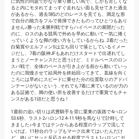
に気性の問題でかなり乗り難しい馬で、しかも苦しくな
ると内にモタれてまっすぐ走れない面も見せてきた過去
があるから、過去5戦のどのレースを見ても、満足な形
で自分の能力をフルで発揮できたものってひとつもあり
ません♪勝った未勝利戦ですらハイペースの展開だった
のに、ロスのある競馬で外めを早めに動いて一気に捲く
っていくような脚の使い方をしているからね…2着だった
白菊賞やエルフィンSは立ち回りで落としているイメー
ジだし、7着の阪神JFもあれだけスタートで出遅れてし
まうとノーチャンスだと思うけど、ミドルペースのロン
スパ戦で、全体のペースが引き上がる前から動いていっ
たのに我慢させて結局外を終始回ってきて、直線を向く
ころには早めにスピードに乗せた分の位置取りのアドバ
ンテージがないという…それでも7着に来ているのが力の
ある証拠で、脚の使い所を改善するだけで重賞でもチャ
ンスがある1頭だと思うね！
1週前の追い切りは武豊騎手を背に栗東の坂路で4ハロン
53.6秒、ラスト2ハロン12.4-11.9秒を馬なりで計時して
きました♪今まではテンからある程度のラップで流して
いけば、11秒台のラップもマーク出来てはいたんだけ
ど、終いにサッと反応させる程度でラスト1ハロンにガ