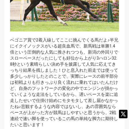
ベゴニア賞で2着入線してここに挑んでくる馬だよ♪半兄
にイクイノックスがいる超良血馬で、新馬戦は単勝1.4
倍という圧倒的な人気に推されつつも、新潟の外回りで
スローペースだったにしても好位から上がり3ハロン32.
8秒という素晴らしい決め手を披露して人気に応えてき
っちり結果を残しました！ひと息入れた前走では使って
多少しっかりしたとのことで、実際にレースの前半部分
は初戦よりも行きっぷり良く流れに乗れてはいたんだけ
ど、自身のフットワークの変化の中でエンジンが掛かっ
ていくような走法をしているから、遅いペースを楽に追
走したせいで仕掛け始めにモタモタして差し届かなかっ
たね♪悲観するような内容ではないし、あの雰囲気なら
ペースが上がった方が競馬はしやすいと思うから、2戦
連続で速い脚を使っているこの馬の単純な脚力に期待し
たいと思います！