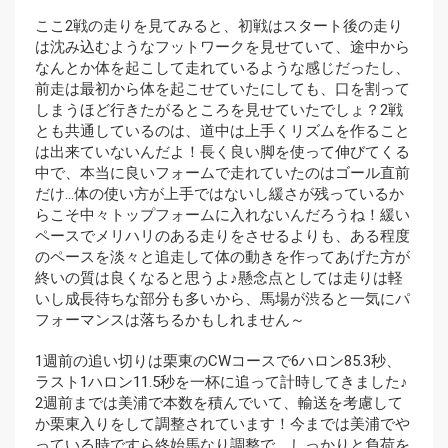
ここ2戦の走りを見てみると、初戦はスタート後の走り
は沈み込むようなフットワークを見せていて、途中から
なんとか体を起こして走れているような感じだったし、
前走は最初から体を起こせていたにしても、口を割って
しまうほど行きたがるところを見せていたでしょ？2戦
とも共通しているのは、道中は上手くリズムを作ること
は出来ていないんだよ！長く良い脚を使って伸びてくる
中で、本当に良いフォームで走れていたのはゴール直前
だけ…体の使い方が上手ではないし緩さが残っているか
らこそ中々トップフォームに入れないんだろうね！緩い
ペースでメリハリのある走りをさせるよりも、ある程度
のペースを淡々と追走して体の動きを作ってあげた方が
終いの質は良くなると思うよ♪懸念点としては走りは軽
いし成長待ちな部分も多いから、馬場が渋ると一気にパ
フォーマンスは落ちるかもしれません～
1週前の追い切りは栗東のCWコースで6ハロン85.3秒、
ラスト1ハロン11.5秒を一杯に追って計時してきました♪
2週前までは美浦で本数を積んでいて、輸送を考慮して
か栗東入りをして調整されています！今までは美浦でや
っている時ですら終始馬なり調整で、しっかりと負荷を