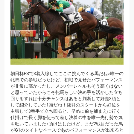
朝日杯FSで3着入線してここに挑んでくる馬だね♪唯一の
牝馬での参戦だったけど、初戦で見せたパフォーマンス
が非常に高かったし、メンバーレベルもそう高くはない
と思っていたからこそ牝馬らしい決め手を活かした立ち
回りをすれば十分チャンスはあると判断して好走3頭と
して紹介していた1頭だね！抜群のスタートから好位を
主張して3番手で立ち回ると、早めに前を捕まえに行く
仕掛けで長く脚を使って差し決着の中を唯一先行勢で気
を吐いていました♪負けはしたけど、まだ2戦目だった馬
がG1のタイトなペースであのパフォーマンスが出来ると