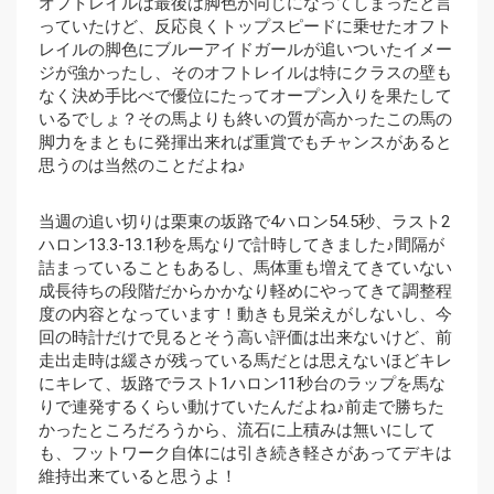
オフトレイルは最後は脚色が同じになってしまったと言
っていたけど、反応良くトップスピードに乗せたオフト
レイルの脚色にブルーアイドガールが追いついたイメー
ジが強かったし、そのオフトレイルは特にクラスの壁も
なく決め手比べで優位にたってオープン入りを果たして
いるでしょ？その馬よりも終いの質が高かったこの馬の
脚力をまともに発揮出来れば重賞でもチャンスがあると
思うのは当然のことだよね♪
当週の追い切りは栗東の坂路で4ハロン54.5秒、ラスト2
ハロン13.3-13.1秒を馬なりで計時してきました♪間隔が
詰まっていることもあるし、馬体重も増えてきていない
成長待ちの段階だからかかなり軽めにやってきて調整程
度の内容となっています！動きも見栄えがしないし、今
回の時計だけで見るとそう高い評価は出来ないけど、前
走出走時は緩さが残っている馬だとは思えないほどキレ
にキレて、坂路でラスト1ハロン11秒台のラップを馬な
りで連発するくらい動けていたんだよね♪前走で勝ちた
かったところだろうから、流石に上積みは無いにして
も、フットワーク自体には引き続き軽さがあってデキは
維持出来ていると思うよ！