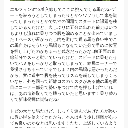
エルフィンSで2着入線してここに挑んでくる馬だね♪ゲ
ートを潜ろうとしてしまったりとかソワソワして扉を蹴
ってしまったりとかで気性の問題でスタートに課題を残
しているんだけど、久しぶりに五分に出れた前走はいつ
もよりも流れに乗りつつ脚を溜めることが出来ていまし
た！ペースが遅かったし内を避けて通る馬も多い中でこ
の馬自身はそういう馬場もこなせていた分で早めに位置
を押し上げたのがちょっと残念だったかな…向正面の直
線部分でスッと動いていったけど、スピードに乗せたせ
いでハミをしっかりと取ってしまって、結局コーナーで
我慢させちゃっているでしょ？内の馬場は悪かったんだ
から、変に道中で脚を使ってリズムを崩してしまうくら
いなら、外を回って距離ロスのリスクがある他の馬を尻
目にコーナー部分で勢いをつけて内を押し上げていれ
ば、あの進路取りでも勝っていたと思います！乗り替わ
りで新味発揮に期待だね♪
トビの大きな馬だけど、じっくり運んであげた方が終い
に良い脚を使えてきたから、本来はもう少し距離があっ
ても良いのかなとは思います！ただ、上述しているよう