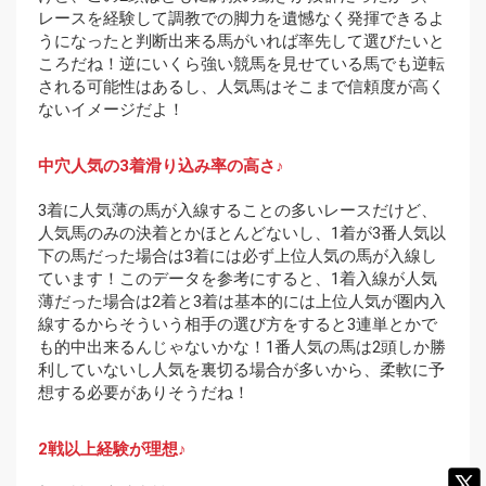
レースを経験して調教での脚力を遺憾なく発揮できるよ
うになったと判断出来る馬がいれば率先して選びたいと
ころだね！逆にいくら強い競馬を見せている馬でも逆転
される可能性はあるし、人気馬はそこまで信頼度が高く
ないイメージだよ！
中穴人気の3着滑り込み率の高さ♪
3着に人気薄の馬が入線することの多いレースだけど、
人気馬のみの決着とかほとんどないし、1着が3番人気以
下の馬だった場合は3着には必ず上位人気の馬が入線し
ています！このデータを参考にすると、1着入線が人気
薄だった場合は2着と3着は基本的には上位人気が圏内入
線するからそういう相手の選び方をすると3連単とかで
も的中出来るんじゃないかな！1番人気の馬は2頭しか勝
利していないし人気を裏切る場合が多いから、柔軟に予
想する必要がありそうだね！
2戦以上経験が理想♪