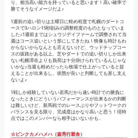
り、相当高い能力を持っていると思います！高い確率で
勝てそうなイメージだよ♪
1週前の追い切りは土曜日に軽め程度で札幌のダートコ
ースで3ハロン15秒刻みの調整程度のものとなっていま
した♪1週前まではシュウジデイファームで調整されて当
週はコース追いという形にしてきたね！映像も時計もわ
からないからなんとも言えないけど、ウッドチップコー
スの坂路がある以上、芝やダートでの追い切りしか出来
ない札幌滞在よりも負荷は十分掛けられているんじゃな
いかな♪当週も軽めだったら牧場で仕上がっていると捉
えることが出来るし、状態が良いと判断しても差し支え
ないよ♪
1戦しか経験していない若馬だから速い時計での勝負に
なったときにどういうパフォーマンスが出来るかの判断
は難しいけど、新馬戦でのレースぶりやフットワークの
バランスを見る限り、完成度はかなり高いと思う！現時
点ではこのメンバーなら相手はいないかも…
☆ピンクカメハメハ（森秀行厩舎）