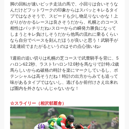
脚の回転が速いピッチ走法の馬で、小回りは合いそうな
んだけどフットワークの印象からはスパッとキレるタイ
プではなさそうで、スピードも少し物足りないかな！上
がりがかかるレースは良さそうだから、札幌とのコース
相性はバッチリだね♪スローからの瞬発力勝負になって
しまうとキレ負けしそうだから他馬の流れに乗るくらい
なら自分でペースを刻んだほうが良いと思う！武騎手が
2走連続でまたがるというのはその点心強いね♪
1週前の追い切りは札幌の芝コースで武豊騎手を背に、5
ハロン62.2秒、ラスト1ハロン12.0秒を馬なりで計時♪2歳
馬らしいからぬ破格の時計を楽にマークしているし、ポ
テンシャルは高そうだね！時計の出方からみても追って
味があるタイプではないし、逃げるか前付けさえ出来れ
ば圏内を外さないんじゃないかな！
☆スライリー（相沢郁厩舎）