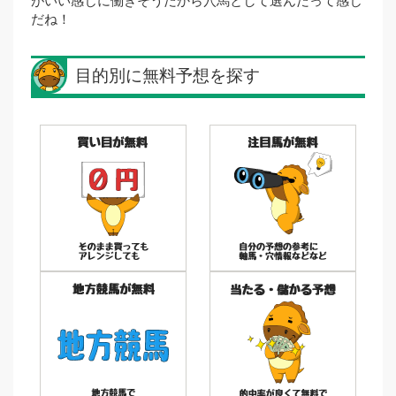
がいい感じに働きそうだから穴馬として選んだって感じ
だね！
目的別に無料予想を探す