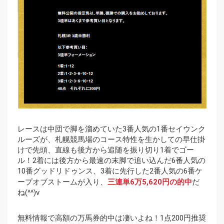
レースは中団で脚を溜めていた3番人気の1番セイウンク
ルーズが、札幌競馬場のコース特性を生かしての早仕掛
けで先頭、直線も後方から追随を振り切り1着でゴー
ル！2着には後方から最速の末脚で追い込んだ6番人気の
10番グッドリドゥンス、3着に先行した2番人気の6番ケ
ープオブストームが入り、
三連単6万5,620円の的中
だ
ね(^^)v
無料情報で高額の万馬券的中は凄いよね！1点200円推奨