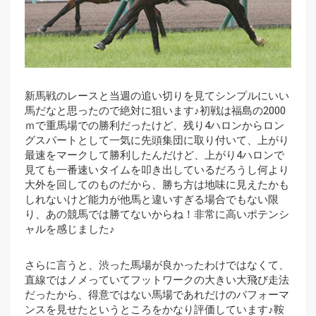
新馬戦のレースと当週の追い切りを見てシンプルにいい
馬だなと思ったので絶対に狙います♪初戦は福島の2000
ｍで重馬場での勝利だったけど、残り4ハロンからロン
グスパートとして一気に先頭集団に取り付いて、上がり
最速をマークして勝利したんだけど、上がり4ハロンで
見ても一番速いタイムを叩き出しているだろうし何より
大外を回してのものだから、勝ち方は地味に見えたかも
しれないけど能力が他馬と違いすぎる場合でもない限
り、あの競馬では勝てないからね！非常に高いポテンシ
ャルを感じました♪
さらに言うと、渋った馬場が良かったわけではなくて、
直線ではノメっていてフットワークの大きい大飛び走法
だったから、得意ではない馬場であれだけのパフォーマ
ンスを見せたというところをかなり評価しています♪鞍