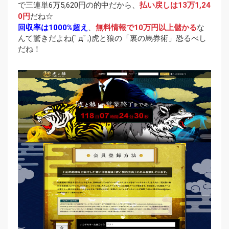
で三連単6万5,620円の的中だから、
払い戻しは13万1,24
0円
だね☆
回収率は1000%超え
、
無料情報で10万円以上儲かる
な
んて驚きだよね(ﾟдﾟ;)虎と狼の「裏の馬券術」恐るべし
だね！