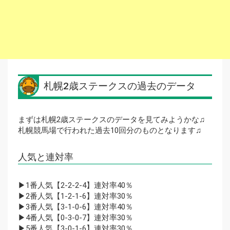
札幌2歳ステークスの過去のデータ
まずは札幌2歳ステークスのデータを見てみようかな♫
札幌競馬場で行われた過去10回分のものとなります♫
人気と連対率
▶1番人気【2-2-2-4】連対率40％
▶2番人気【1-2-1-6】連対率30％
▶3番人気【3-1-0-6】連対率40％
▶4番人気【0-3-0-7】連対率30％
▶5番人気【3-0-1-6】連対率30％