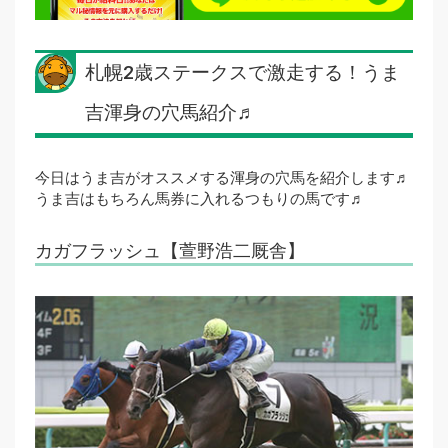
札幌2歳ステークスで激走する！うま
吉渾身の穴馬紹介♬
今日はうま吉がオススメする渾身の穴馬を紹介します♬
うま吉はもちろん馬券に入れるつもりの馬です♬
カガフラッシュ【萱野浩二厩舎】