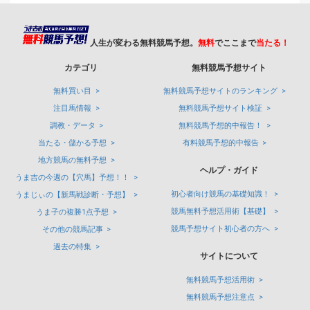
人生が変わる無料競馬予想。
無料
でここまで
当たる！
カテゴリ
無料競馬予想サイト
無料買い目
無料競馬予想サイトのランキング
注目馬情報
無料競馬予想サイト検証
調教・データ
無料競馬予想的中報告！
当たる・儲かる予想
有料競馬予想的中報告
地方競馬の無料予想
ヘルプ・ガイド
うま吉の今週の【穴馬】予想！！
初心者向け競馬の基礎知識！
うまじぃの【新馬戦診断・予想】
競馬無料予想活用術【基礎】
うま子の複勝1点予想
競馬予想サイト初心者の方へ
その他の競馬記事
過去の特集
サイトについて
無料競馬予想活用術
無料競馬予想注意点