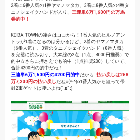
2着に6番人気の1番ヤマノマタカ、3着に8番人気の4番タ
ニノシェイクハンドが入り、
三連単6万1,600円の万馬
券的中！
KEIBA TOWNの凄さはココから！1番人気のヒルノアン
トラが1着になるのは分かるけど、2着のヤマノマタカ
（6番人気）、3着のタニノシェイクハンド（8番人気）
を完璧に読み切り、大本線の2点（1点、4000円推奨）で
的中☆さらに押さえでも的中（1点推奨200）していて、
合計4200円の的中だね！
三連単6万1,600円の4200円的中
だから…
払い戻しは258
万7,200円の払い戻し
だねo(^-^)o1番人気から狙って帯
封2束ゲットは凄いよね(ﾟдﾟ;)