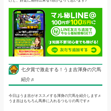
けど、好走に期待出来る1頭かなって思います♪
七夕賞で激走する！うま吉渾身の穴馬
紹介♬
今日はうま吉がオススメする渾身の穴馬を紹介します♬
うま吉はもちろん馬券に入れるつもりの馬です♬