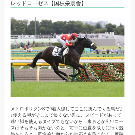
レッドローゼス【国枝栄厩舎】
メトロポリタンSで9着入線してここに挑んでくる馬だよ
♪使える脚がそこまで長くない割に、スピードがあって
速い脚を使えるタイプでもないから、東京とか広いコー
スはそもそも向かないのと、前半に位置を取りに行く競
馬をすると、気性的な面からか手応えも良くなく、低調