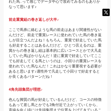
れた馬…って感じでデータ中心で攻めてみるのもありか
なって思います♪
前走重賞組の巻き返しが大半♪
ここで馬券に絡むような馬の前走はあまり関連性がない
んだけど、前走で重賞レースに使われていた馬の巻き返
しが目立つんだよね！もちろん、重賞で好走していた馬
も好走することはあるんだけど、ひとつ言えるのは、重
賞からの巻き返し組は基本的に広いコースとかで大凡走
していた馬ばかりなんだ！逆に重賞で好走していてここ
でも好走してくる馬というのは、小回りの重賞レースを
使われていた馬なんだ！これはかなり重要視する必要が
あると思います♪適性外で凡走して小回りで好走すると
か良くあるパターンだね！
4角先頭集団が理想♪
色んな脚質の馬が好走しているんだけど、コースの特徴
もあって差し馬とかでも3角付近で上がっていくから、
直線を向く頃には先頭集団まで位置を上げてきているこ