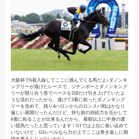
大阪杯で6着入線してここに挑んでくる馬だよ♪ダノンキ
ングリーが逃げたレースで、ジナンボーとダノンキング
リーが競り合う形でペースを2頭だけ引き上げていたよ
うな流れだったから、逃げて3着に粘ったダノンキング
リーを含めて、残り4ハロンからのロンスパ戦はかなり
厳しい展開だったんだけど、持ち前の持続力を活かして
6着に粘ることが出来るんだから、着順以上に中身の濃
い競馬だったと思っています！G1では上位に食い込めて
いないけど、G3レベルなら力が上でここは巻き返しに期
待出来るんじゃないかな♪