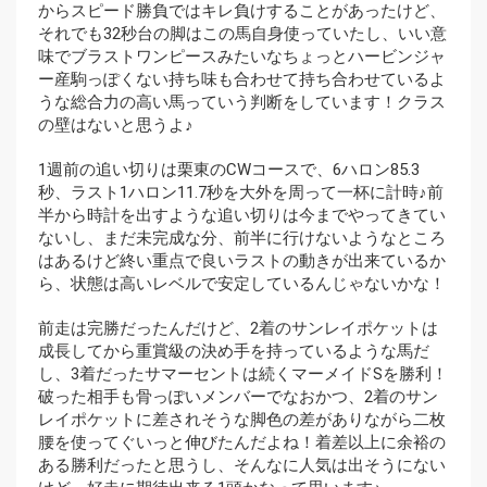
からスピード勝負ではキレ負けすることがあったけど、
それでも32秒台の脚はこの馬自身使っていたし、いい意
味でブラストワンピースみたいなちょっとハービンジャ
ー産駒っぽくない持ち味も合わせて持ち合わせているよ
うな総合力の高い馬っていう判断をしています！クラス
の壁はないと思うよ♪
1週前の追い切りは栗東のCWコースで、6ハロン85.3
秒、ラスト1ハロン11.7秒を大外を周って一杯に計時♪前
半から時計を出すような追い切りは今までやってきてい
ないし、まだ未完成な分、前半に行けないようなところ
はあるけど終い重点で良いラストの動きが出来ているか
ら、状態は高いレベルで安定しているんじゃないかな！
前走は完勝だったんだけど、2着のサンレイポケットは
成長してから重賞級の決め手を持っているような馬だ
し、3着だったサマーセントは続くマーメイドSを勝利！
破った相手も骨っぽいメンバーでなおかつ、2着のサン
レイポケットに差されそうな脚色の差がありながら二枚
腰を使ってぐいっと伸びたんだよね！着差以上に余裕の
ある勝利だったと思うし、そんなに人気は出そうにない