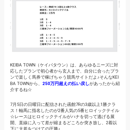
KEIBA TOWN（ケイバタウン）は、あらゆるニーズに対
応したプランで初心者から玄人まで、自分に合ったプラ
ンで楽しく馬券で稼げちゃう競馬サイトだよ♪そんなKEI
BA TOWNから、
250万円超えの払い戻し
があったから紹
介するね☆
7月5日の日曜日に配信された函館7Rの3歳以上1勝クラ
ス！軸馬に指名したのが2番人気の5番ヒロイックテイル
☆レースはヒロイックテイルがハナを切って逃げる展
開、直線に入って差が縮まるどころか突き放し、2着以
下に大差をつけての圧勝♪