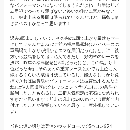
なパフォーマンスになってしまうんだよね！前半はリズ
ム重視でゆったり運ばないと終いの伸びに繋がらない
し、好走出来る展開は限られているんだけど、福島はま
さにベストかなって思います！
過去3回出走していて、その内の2回で上がり最速をマー
クしているんだよね♪2走前の福島民報杯はハイペースの
重馬場で上がりが掛かるタフな展開だったけど、唯一後
方から競馬をして追い込んできたし、好内容のレースを
披露！昨年の福島記念は5着だったけど、この馬より上
位だった4頭はそのあとの重賞レースとかでも上位に入
線するくらいの成績は残しているし、能力をしっかり発
揮できれば重賞級のパフォーマンスは披露出来るんだよ
ね♪上位人気濃厚のクレッシェンドラヴにもこの条件で
勝利したこともあるし、二桁人気想定は流石になめられ
すぎだと思います！前走の凡走は2400ｍという距離で前
付けしたことが影響していると思うし、度外視していい
よ♪
当週の追い切りは美浦のウッドコースで5ハロン65.4