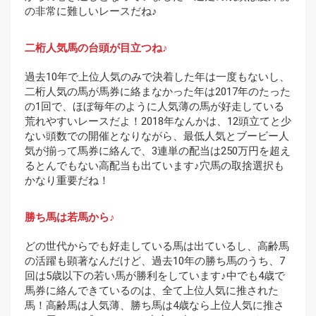
の非常に難しいレースだね♪
二桁人気馬の台頭が目立つね♪
過去10年で上位人気のみで決着した年は一度もないし、
二桁人気の馬が馬券に絡まなかった年は2017年のたった
の1回で、ほぼ毎年のように人気薄の馬が好走している
荒れやすいレースだよ！2018年なんかは、12頭立てと少
ない頭数での開催となりながら、最低人気とブービー人
気が揃って馬券に絡んで、3連単の配当は250万円を超え
るとんでもない高配当も出ています♪穴馬の取捨選択も
かなり重要だね！
勝ち馬は若馬から♪
どの世代からでも好走している馬は出ているし、高齢馬
の活躍も顕著なんだけど、過去10年の勝ち馬のうち、7
回は5歳以下の若い馬が勝利をしています♪中でも4歳で
馬券に絡んできているのは、全て上位人気に推された
馬！高齢馬は人気薄、勝ち馬は4歳なら上位人気に推さ