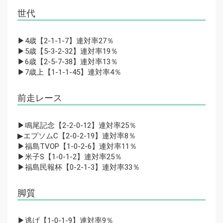
世代
▶4歳【2-1-1-7】連対率27％
▶5歳【5-3-2-32】連対率19％
▶6歳【2-5-7-38】連対率13％
▶7歳上【1-1-1-45】連対率4％
前走レース
▶鳴尾記念【2-2-0-12】連対率25％
▶エプソムC【2-0-2-19】連対率8％
▶福島TVOP【1-0-2-6】連対率11％
▶米子S【1-0-1-2】連対率25％
▶福島民報杯【0-2-1-3】連対率33％
脚質
▶逃げ【1-0-1-9】連対率9％