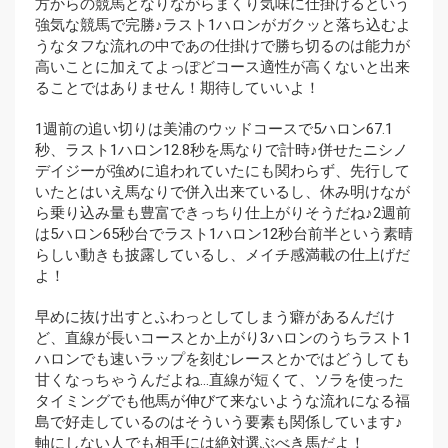
方からの競馬となりながらまくり気味に仕掛けるという
強気な競馬で完勝♪ラスト1ハロンがガクッと落ち込むよ
うなタフな流れの中であの仕掛けで勝ち切るのは能力が
高いことに加えてよっぽどコース適性が高くないと出来
ることではありません！期待していいよ！
1週前の追い切りは美浦のウッドコースで5ハロン67.1
秒、ラスト1ハロン12.8秒を馬なりで計時♪併せたニシノ
デイジーが強めに追われていたにも関わらず、先行して
いたとはいえ馬なりで併入出来ているし、休み明けなが
ら乗り込み量も豊富できっちり仕上がりそうだね♪2週前
は5ハロン65秒台でラスト1ハロン12秒台前半という素晴
らしい動きも披露しているし、メイチ感満載の仕上げだ
よ！
早めに抜け出すとふわっとしてしまう癖があるんだけ
ど、直線が長いコースとか上がり3ハロンのうちラスト1
ハロンでも速いラップを刻むレースとかではどうしても
甘くなっちゃうんだよね…直線が短くて、ソラを使った
タイミングでも他馬が伸びて来ないような流れになる福
島で好走しているのはそういう要素も関係しています♪
軸にしない人でも相手には絶対選ぶべき馬だよ！