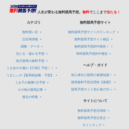
人生が変わる無料競馬予想。
無料
でここまで
当たる！
カテゴリ
無料競馬予想サイト
無料買い目
無料競馬予想サイトのランキング
注目馬情報
無料競馬予想サイト検証
調教・データ
無料競馬予想的中報告！
当たる・儲かる予想
有料競馬予想的中報告
地方競馬の無料予想
ヘルプ・ガイド
うま吉の今週の【穴馬】予想！！
初心者向け競馬の基礎知識！
うまじぃの【新馬戦診断・予想】
競馬無料予想活用術【基礎】
うま子の複勝1点予想
競馬予想サイト初心者の方へ
その他の競馬記事
過去の特集
サイトについて
無料競馬予想活用術
無料競馬予想注意点
サイトマップ