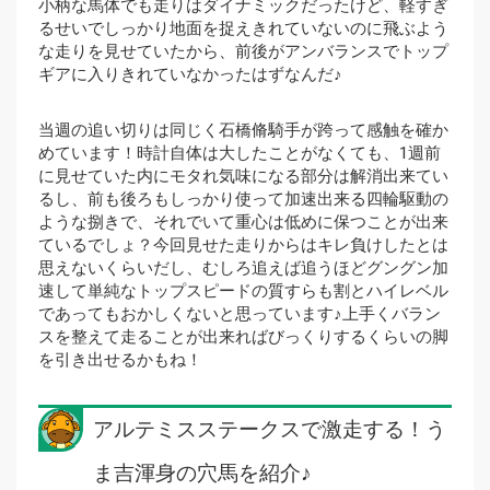
小柄な馬体でも走りはダイナミックだったけど、軽すぎ
るせいでしっかり地面を捉えきれていないのに飛ぶよう
な走りを見せていたから、前後がアンバランスでトップ
ギアに入りきれていなかったはずなんだ♪
当週の追い切りは同じく石橋脩騎手が跨って感触を確か
めています！時計自体は大したことがなくても、1週前
に見せていた内にモタれ気味になる部分は解消出来てい
るし、前も後ろもしっかり使って加速出来る四輪駆動の
ような捌きで、それでいて重心は低めに保つことが出来
ているでしょ？今回見せた走りからはキレ負けしたとは
思えないくらいだし、むしろ追えば追うほどグングン加
速して単純なトップスピードの質すらも割とハイレベル
であってもおかしくないと思っています♪上手くバラン
スを整えて走ることが出来ればびっくりするくらいの脚
を引き出せるかもね！
アルテミスステークスで激走する！う
ま吉渾身の穴馬を紹介♪