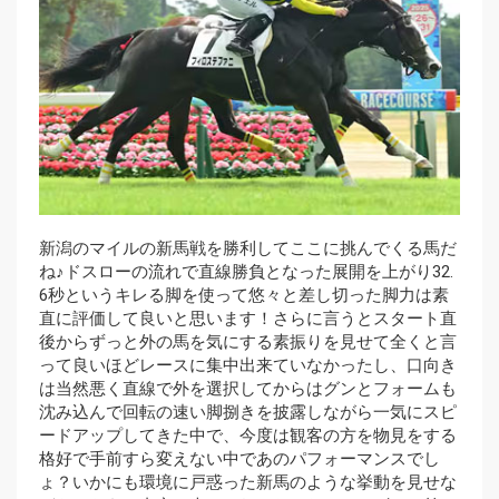
新潟のマイルの新馬戦を勝利してここに挑んでくる馬だ
ね♪ドスローの流れで直線勝負となった展開を上がり32.
6秒というキレる脚を使って悠々と差し切った脚力は素
直に評価して良いと思います！さらに言うとスタート直
後からずっと外の馬を気にする素振りを見せて全くと言
って良いほどレースに集中出来ていなかったし、口向き
は当然悪く直線で外を選択してからはグンとフォームも
沈み込んで回転の速い脚捌きを披露しながら一気にスピ
ードアップしてきた中で、今度は観客の方を物見をする
格好で手前すら変えない中であのパフォーマンスでし
ょ？いかにも環境に戸惑った新馬のような挙動を見せな