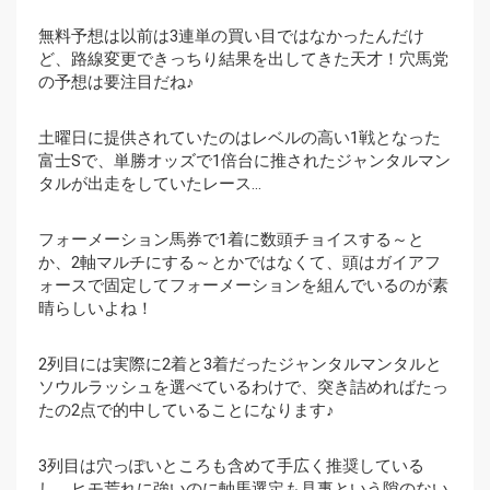
無料予想は以前は3連単の買い目ではなかったんだけ
ど、路線変更できっちり結果を出してきた天才！穴馬党
の予想は要注目だね♪
土曜日に提供されていたのはレベルの高い1戦となった
富士Sで、単勝オッズで1倍台に推されたジャンタルマン
タルが出走をしていたレース…
フォーメーション馬券で1着に数頭チョイスする～と
か、2軸マルチにする～とかではなくて、頭はガイアフ
ォースで固定してフォーメーションを組んでいるのが素
晴らしいよね！
2列目には実際に2着と3着だったジャンタルマンタルと
ソウルラッシュを選べているわけで、突き詰めればたっ
たの2点で的中していることになります♪
3列目は穴っぽいところも含めて手広く推奨している
し、ヒモ荒れに強いのに軸馬選定も見事という隙のない