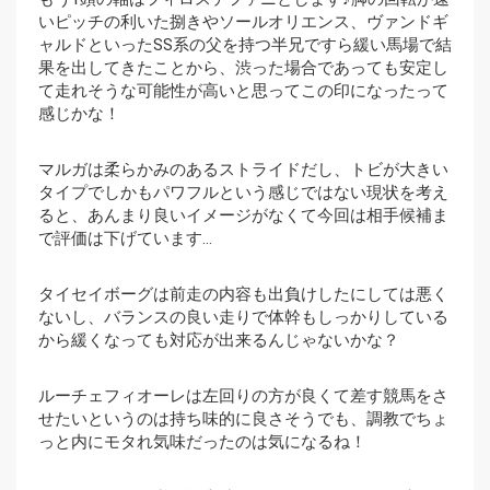
いピッチの利いた捌きやソールオリエンス、ヴァンドギ
ャルドといったSS系の父を持つ半兄ですら緩い馬場で結
果を出してきたことから、渋った場合であっても安定し
て走れそうな可能性が高いと思ってこの印になったって
感じかな！
マルガは柔らかみのあるストライドだし、トビが大きい
タイプでしかもパワフルという感じではない現状を考え
ると、あんまり良いイメージがなくて今回は相手候補ま
で評価は下げています…
タイセイボーグは前走の内容も出負けしたにしては悪く
ないし、バランスの良い走りで体幹もしっかりしている
から緩くなっても対応が出来るんじゃないかな？
ルーチェフィオーレは左回りの方が良くて差す競馬をさ
せたいというのは持ち味的に良さそうでも、調教でちょ
っと内にモタれ気味だったのは気になるね！