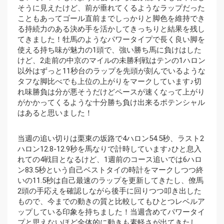
そうに見えたけど、前が垂れてくるようなラップだった
こともあってゴール直前までしっかりと脚色を維持でき
る持続力のある決め手を活かしてきっちりと結果を残し
てきました！牡馬のようなパワータイプで長く良い脚を
使える持ち味が魅力の1頭で、強い勝ち馬に負けはした
けど、2走前の中京のマイルの未勝利戦はテンの1ハロン
以外はずっと11秒台のラップを先頭が刻んでいるような
タフな脚比べでも上位の上がりをマークしています♪切
れ味勝負は分が悪そうだけどペースが速くなって上がり
がかかってくるような十分勝ち負け出来るポテンシャル
はあると思いました！
当週の追い切りは栗東の坂路で4ハロン54.5秒、ラスト2
ハロン12.8-12.9秒を馬なりで計時しています♪ひと息入
れての4戦目となるけど、1週前のコース追いでは6ハロ
ン83.5秒という自己ベストタイの時計をマークしつつ終
いの11.5秒は自己最速のラップを更新してきたし、僚馬
2頭の手応えを確認しながら後手に回りつつ叩き出した
もので、今までの動きの質と比較してもひとつレベルア
ップしている印象を持ちました！当週含めてパワータイ
プと思えないほど全体的に動きも素軽さが出てきたし、