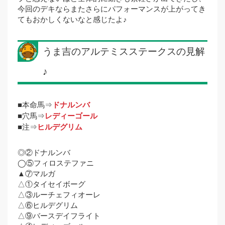
今回のデキならまたさらにパフォーマンスが上がってき
てもおかしくないなと感じたよ♪
うま吉のアルテミスステークスの見解
♪
■本命馬⇒
ドナルンバ
■穴馬⇒
レディーゴール
■注⇒
ヒルデグリム
◎②ドナルンバ
◯⑤フィロステファニ
▲⑦マルガ
△①タイセイボーグ
△③ルーチェフィオーレ
△⑥ヒルデグリム
△⑨バースデイフライト