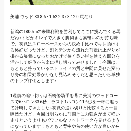
美浦 ウッド 83.8 67.1 52.2 37.8 12.0 馬なり
新潟の1800ｍの未勝利戦を勝利してここに挑んでくる馬
だね♪トビがキレイで大きく脚捌きも素軽いのが持ち味
で、初戦はスローペースからの決め手比べでキレ負けす
る格好だったけど、割とテンから流れた前走は上がりが
掛かる展開になったおかげで長く良い脚を使える部分を
活かして好位から楽に押し切ってみせました！今回は、
もともと持っているストライドの質と中間に見せた変わ
り身の相乗効果がかなり見込めそうだと思ったから単独
のトップ評価とします♪
1週前の追い切りは石橋脩騎手を背に美浦のウッドコー
スで6ハロン83.6秒、ラスト1ハロン11.6秒を一杯に追っ
て計時してきました♪初戦の追い切りと比較すると一目
瞭然だけど、今回は明らかに前捌きに力強さが出て軽い
走りというよりもパワフルなフットワークを見せるよう
になっています！もともと背中や首の使い方が良いから