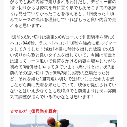
がらでもあの内容で走りきれるわけだし、デビュー前の
追い切りからは僚馬を外に置く形でもあそこまでの素振
りは見せていなかったことを考えると、1回使った上積
みでレースの流れを理解していればもっと良い内容で走
れると思います♪
1週前の追い切りは栗東のCWコースで川田騎手を背に6
ハロン84.6秒、ラスト1ハロン11.0秒を強めに追ってマー
クしてきました！帰厩1本目に時計を出した坂路での追
い切りから割と良いタイムを出していて、今回は前走と
は違ってコース追いで負荷をかける内容を増やしながら
初めて3頭併せもやってきています♪馬なりとはいえ2週
前のその追い切りでは僚馬2頭に劣勢の立場だったけ
ど、それを経た1週前追い切りでは終いにまだ余力を残
しながら楽に先着を果たしていて、映像が提供されてい
ないとはいえ少なくとも現時点でも前走よりは良い雰囲
気で調整が進んでいるのかなとは思います！
☆マルガ（須貝尚介厩舎）