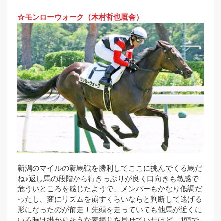
☆モンローウォーク（木村哲也厩舎）
新潟のマイルの新馬戦を勝利してここに挑んでくる馬だ
ね♪返し馬の段階から行きっぷりが良く口向きも敏感で
危ういところを感じたようで、メンバーもかなり低調だ
ったし、変にリズムを崩すくらいならと判断して逃げる
形になったのが前走！先頭を走っていても他馬が近くに
いる時は掛かりそうな素振りを見せていたけど、1頭で