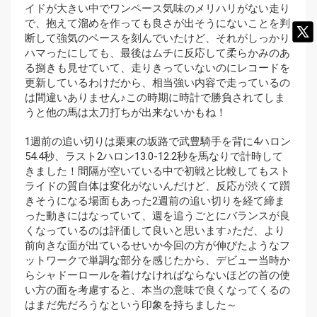
イドが大きい中でワンペース気味のメリハリがない走り
で、抱えて溜めを作っても良さが出そうにないことを判
断して強気のペースを刻んでいたけど、それがしっかり
ハマったにしても、最後はムチに反応して柔らかみのあ
る捌きも見せていて、走りきっていないのにレコードを
更新しているわけだから、相当強い内容で走っているの
は間違いありません♪この時期に時計で勝負されてしま
うと他の馬は太刀打ちが出来ないかもね！
1週前の追い切りは栗東の坂路で武豊騎手を背に4ハロン
54.4秒、ラスト2ハロン13.0-12.2秒を馬なりで計時して
きました！間隔が空いている中で初戦と比較してもスト
ライドの質自体は変化がないんだけど、反応が渋くて躓
きそうになる場面もあった2週前の追い切りを経て締ま
った動きにはなっていて、週を追うごとにバランスが良
くなっているのは評価して良いと思います♪ただ、より
前向きな面が出ているせいか今回の方が伸びたようなフ
ットワークで単調な部分を感じたから、デビュー当時か
らシャドーロールを着けなければならないほどの首の使
い方の面を考慮すると、本当の意味で良くなってくるの
はまだ先だろうなという印象を持ちました～