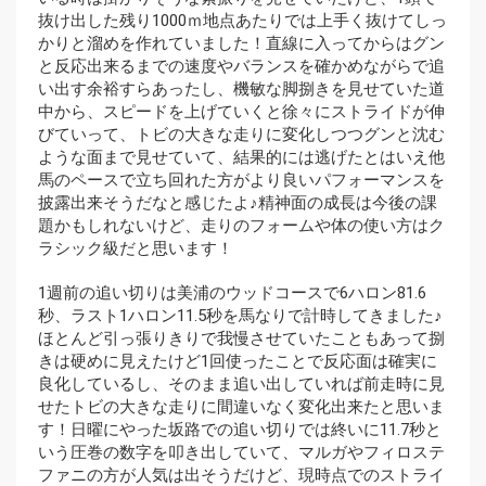
抜け出した残り1000ｍ地点あたりでは上手く抜けてしっ
かりと溜めを作れていました！直線に入ってからはグン
と反応出来るまでの速度やバランスを確かめながらで追
い出す余裕すらあったし、機敏な脚捌きを見せていた道
中から、スピードを上げていくと徐々にストライドが伸
びていって、トビの大きな走りに変化しつつグンと沈む
ような面まで見せていて、結果的には逃げたとはいえ他
馬のペースで立ち回れた方がより良いパフォーマンスを
披露出来そうだなと感じたよ♪精神面の成長は今後の課
題かもしれないけど、走りのフォームや体の使い方はク
ラシック級だと思います！
1週前の追い切りは美浦のウッドコースで6ハロン81.6
秒、ラスト1ハロン11.5秒を馬なりで計時してきました♪
ほとんど引っ張りきりで我慢させていたこともあって捌
きは硬めに見えたけど1回使ったことで反応面は確実に
良化しているし、そのまま追い出していれば前走時に見
せたトビの大きな走りに間違いなく変化出来たと思いま
す！日曜にやった坂路での追い切りでは終いに11.7秒と
いう圧巻の数字を叩き出していて、マルガやフィロステ
ファニの方が人気は出そうだけど、現時点でのストライ