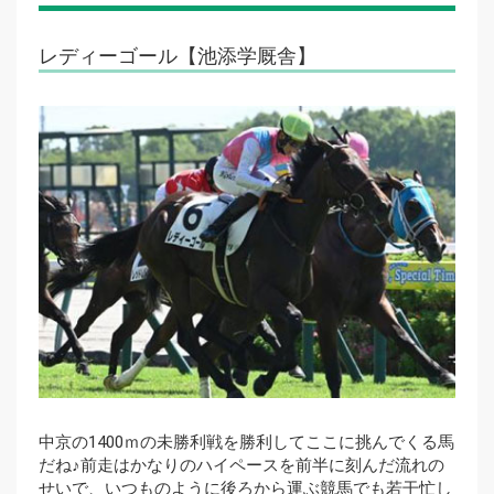
レディーゴール【池添学厩舎】
中京の1400ｍの未勝利戦を勝利してここに挑んでくる馬
だね♪前走はかなりのハイペースを前半に刻んだ流れの
せいで、いつものように後ろから運ぶ競馬でも若干忙し