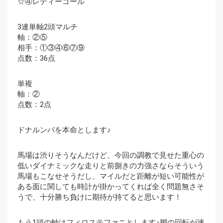
☆④レディーゴール
3連単軸2頭マルチ
軸：②⑤
相手：①③④⑥⑦⑨
点数：36点
単複
軸：②
点数：2点
ドナルンバを本命とします♪
馬場は渋りそうなんだけど、今回の調教で見せた重心の
低いダイナミックな走りと前捌きの力強さならそういう
馬場もこなせそうだし、マイルだと距離が短い可能性が
ある面に関しても時計が掛かってくれば全く問題無さそ
うで、十分勝ち負けに期待が持てると思います！
もう1頭の軸はフィロステファニとします♪脚の回転が速