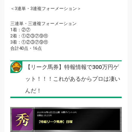
＜3連単・3連複フォーメーション＞
三連単・三連複フォーメーション
1着：②⑦
2着：①②③⑦⑨⑪
3着：①②③⑦⑨⑪
合計40点・16点
【リーク馬券】特報情報で300万円ゲ
ット！！！これがあるからプロは凄い
んだ！