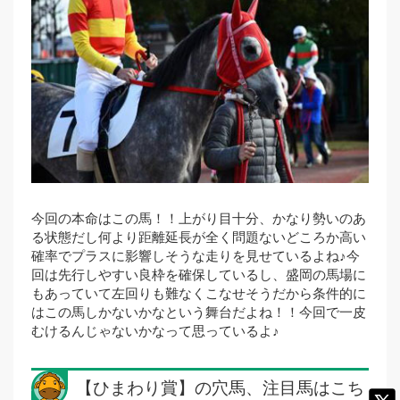
今回の本命はこの馬！！上がり目十分、かなり勢いのあ
る状態だし何より距離延長が全く問題ないどころか高い
確率でプラスに影響しそうな走りを見せているよね♪今
回は先行しやすい良枠を確保しているし、盛岡の馬場に
もあっていて左回りも難なくこなせそうだから条件的に
はこの馬しかないかなという舞台だよね！！今回で一皮
むけるんじゃないかなって思っているよ♪
【ひまわり賞】の穴馬、注目馬はこち