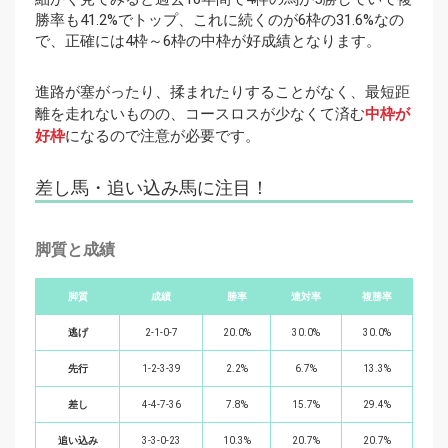
勝率も41.2%でトップ、これに続くのが6枠の31.6%なの
で、正確には4枠～6枠の中枠が好成績となります。
進路が塞がったり、揉まれたりすることがなく、最短距
離を走れないものの、コースロスが少なくて済む
中枠が
好枠
になるので注意が必要です。
差し馬・追い込み馬に注目！
脚質と成績
脚質
成績
勝率
連対率
複勝率
逃げ
2-1-0-7
20.0%
30.0%
30.0%
先行
1-2-3-39
2.2%
6.7%
13.3%
差し
4-4-7-36
7.8%
15.7%
29.4%
追い込み
3-3-0-23
10.3%
20.7%
20.7%