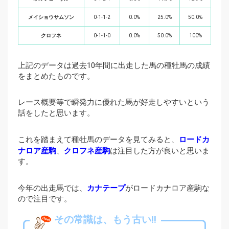
メイショウサムソン
0-1-1-2
0.0%
25.0%
50.0%
クロフネ
0-1-1-0
0.0%
50.0%
100%
上記のデータは過去10年間に出走した馬の種牡馬の成績
をまとめたものです。
レース概要等で瞬発力に優れた馬が好走しやすいという
話をしたと思います。
これを踏まえて種牡馬のデータを見てみると、
ロードカ
ナロア産駒
、
クロフネ産駒
は注目した方が良いと思いま
す。
今年の出走馬では、
カナテープ
がロードカナロア産駒な
ので注目です。
その常識は、もう古い!!