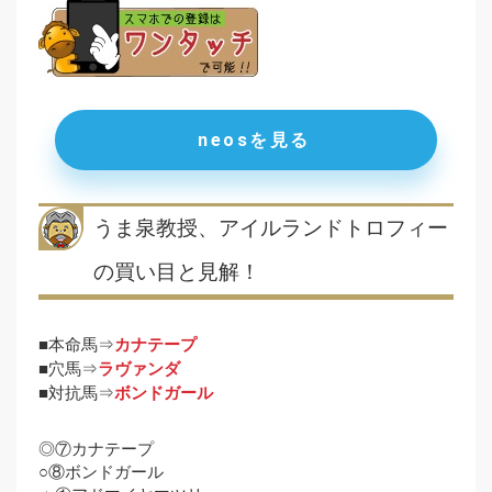
neosを見る
うま泉教授、アイルランドトロフィー
の買い目と見解！
■本命馬⇒
カナテープ
■穴馬⇒
ラヴァンダ
■対抗馬⇒
ボンドガール
◎⑦カナテープ
○⑧ボンドガール