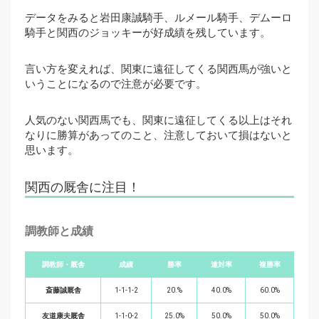
データをみると岩田康誠騎手、ルメール騎手、デムーロ
騎手と関西のジョッキーが好成績を残しています。
言い方を変えれば、関東に遠征してくる関西馬が強いと
いうことになるので注意が必要です。
人気のない関西馬でも、関東に遠征してくる以上はそれ
なりに勝算があってのこと、注意しておいて損はないと
思います。
関西の厩舎に注目！
調教師と成績
調教師・厩舎
成績
勝率
連対率
複勝率
斎藤誠厩舎
1-1-1-2
20.%
40.0%
60.0%
友道康夫厩舎
1-1-0-2
25.0%
50.0%
50.0%