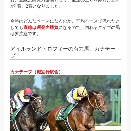
が1着、2着となりました。
今年はどんなペースになるのか、平均ペースで流れたと
しても
直線は瞬発力勝負
になるので、切れるタイプの馬
は要注意です。
アイルランドトロフィーの有力馬、カナテー
プ！
カナテープ（堀宜行厩舎）