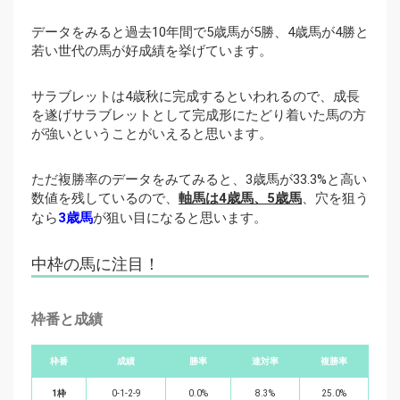
データをみると過去10年間で5歳馬が5勝、4歳馬が4勝と
若い世代の馬が好成績を挙げています。
サラブレットは4歳秋に完成するといわれるので、成長
を遂げサラブレットとして完成形にたどり着いた馬の方
が強いということがいえると思います。
ただ複勝率のデータをみてみると、3歳馬が33.3%と高い
数値を残しているので、
軸馬は4歳馬、5歳馬
、穴を狙う
なら
3歳馬
が狙い目になると思います。
中枠の馬に注目！
枠番と成績
枠番
成績
勝率
連対率
複勝率
1枠
0-1-2-9
0.0%
8.3%
25.0%