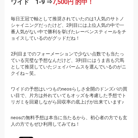
ワイド 1-9 ⇒
7,500円 的中！
毎日王冠で軸として推奨されていたのは1人気のサトノ
シャイニングだったけど、2列目には上位人気の中で一
番人気がない中で勝利を挙げたレーベンスティールをチ
ョイスしているのがグッドだね！
2列目までのフォーメーションで少ない点数でも当たっ
ている完璧な予想なんだけど、3列目にはうま吉も穴馬
として推奨していたジェイパームスを選んでいるのがニ
クイね～笑。
ワイドの予想はいつものneosらしさ全開のドンズバの買
い目で、片方は外れていてもオッズを考慮した予想でト
リガミを回避しながら回収率の底上げが出来ています♪
neosの無料予想は本当に当たるから、初心者の方でも玄
人の方でもぜひ利用してみてね！