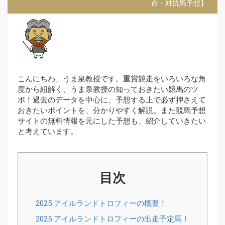
命・対抗馬予想】
こんにちわ、うま泉教授です。重賞競走をいろいろな角
度から紐解く、うま泉教授の知っておきたい競馬のツ
ボ！過去のデータを中心に、予想する上で必ず押さえて
おきたいポイントを、分かりやすく解説。また競馬予想
サイトの無料情報を元にした予想も、紹介していきたい
と考えています。
目次
2025 アイルランドトロフィーの概要！
2025 アイルランドトロフィーの出走予定馬！