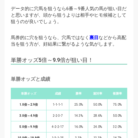
データ的に穴馬を狙うなら6番～9番人気の馬が狙い目だ
と思いますが、頭から狙うよりは相手やヒモ候補として
狙うのが良いでしょう。
馬券的に穴を狙うなら、穴馬ではなく
裏目
などから高配
当を狙う方が、好結果に繋がるような気がします。
単勝オッズ5倍～9.9倍が狙い目！
単勝オッズと成績
単勝オッズ
成績
勝率
連対率
複勝率
1.0倍～2.9倍
1-1-1-1
25.0%
50.0%
75.0%
3.0倍～4.9倍
2-2-3-7
14.3%
28.6%
50.0%
5.0倍～9.9倍
4-2-2-17
16.0%
24.0%
32.0%
10.0倍～19.9倍
1-3-1-25
3.3%
13.3%
16.7%