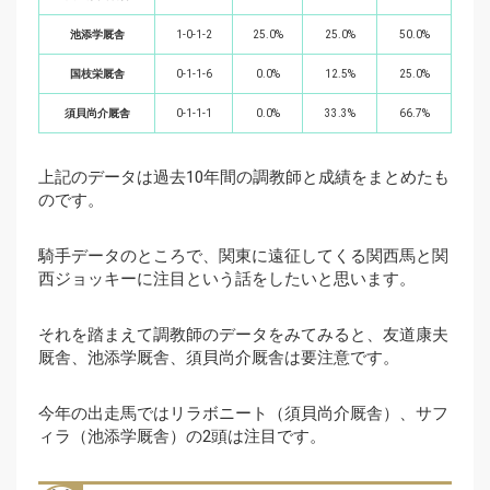
池添学厩舎
1-0-1-2
25.0%
25.0%
50.0%
国枝栄厩舎
0-1-1-6
0.0%
12.5%
25.0%
須貝尚介厩舎
0-1-1-1
0.0%
33.3%
66.7%
上記のデータは過去10年間の調教師と成績をまとめたも
のです。
騎手データのところで、関東に遠征してくる関西馬と関
西ジョッキーに注目という話をしたいと思います。
それを踏まえて調教師のデータをみてみると、友道康夫
厩舎、池添学厩舎、須貝尚介厩舎は要注意です。
今年の出走馬ではリラボニート（須貝尚介厩舎）、サフ
ィラ（池添学厩舎）の2頭は注目です。