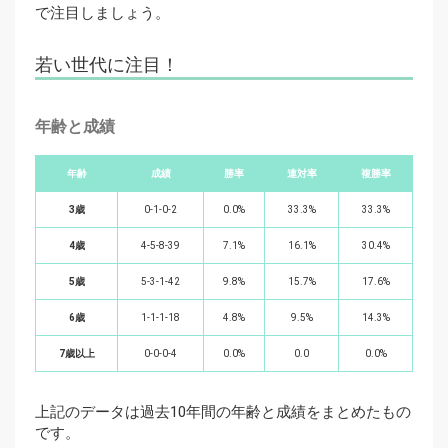
で注目しましょう。
若い世代に注目！
年齢と成績
年齢
成績
勝率
連対率
複勝率
3歳
0-1-0-2
0.0%
33.3%
33.3%
4歳
4-5-8-39
7.1%
16.1%
30.4%
5歳
5-3-1-42
9.8%
15.7%
17.6%
6歳
1-1-1-18
4.8%
9.5%
14.3%
7歳以上
0-0-0-4
0.0%
0.0
0.0%
上記のデータは過去10年間の年齢と成績をまとめたもの
です。