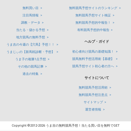
無料買い目
無料競馬予想サイトのランキング
注目馬情報
無料競馬予想サイト検証
調教・データ
無料競馬予想的中報告！
当たる・儲かる予想
有料競馬予想的中報告
地方競馬の無料予想
ヘルプ・ガイド
うま吉の今週の【穴馬】予想！！
初心者向け競馬の基礎知識！
うまじぃの【新馬戦診断・予想】
競馬無料予想活用術【基礎】
うま子の複勝1点予想
競馬予想サイト初心者の方へ
その他の競馬記事
過去の特集
サイトについて
無料競馬予想活用術
無料競馬予想注意点
サイトマップ
運営者情報
Copyright ©2012-2026 うま吉の無料競馬予想！当たる買い目を無料でGET