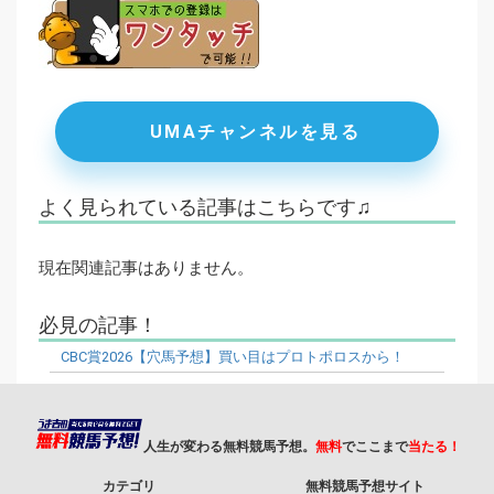
UMAチャンネルを見る
よく見られている記事はこちらです♫
現在関連記事はありません。
必見の記事！
CBC賞2026【穴馬予想】買い目はプロトポロスから！
人生が変わる無料競馬予想。
無料
でここまで
当たる！
カテゴリ
無料競馬予想サイト