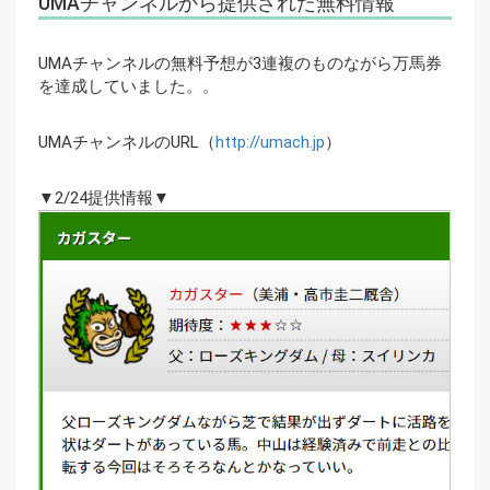
UMAチャンネルから提供された無料情報
UMAチャンネルの無料予想が3連複のものながら万馬券
を達成していました。。
UMAチャンネルのURL（
http://umach.jp
）
▼2/24提供情報▼