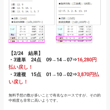
【2/24 結果】
・3連単 24点 09→14→07⇒
16,280円
払い戻し！
・3連複 15点 01→10→02⇒
3,870円払
い戻し！
無料予想の数が多いことで有名なホースですが、その的
中精度も非常に高いようです。