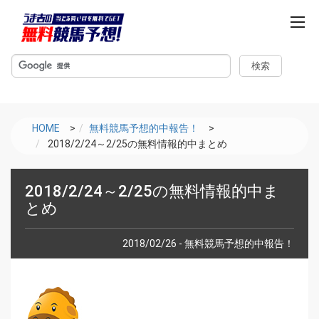
m
e
n
u
HOME
>
無料競馬予想的中報告！
>
2018/2/24～2/25の無料情報的中まとめ
2018/2/24～2/25の無料情報的中ま
とめ
2018/02/26 - 無料競馬予想的中報告！