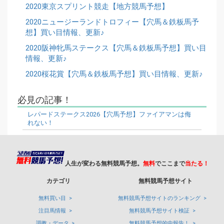
2020東京スプリント競走【地方競馬予想】
2020ニュージーランドトロフィー【穴馬＆鉄板馬予
想】買い目情報、更新♪
2020阪神牝馬ステークス【穴馬＆鉄板馬予想】買い目
情報、更新♪
2020桜花賞【穴馬＆鉄板馬予想】買い目情報、更新♪
必見の記事！
レパードステークス2026【穴馬予想】ファイアマンは侮
れない！
人生が変わる無料競馬予想。
無料
でここまで
当たる！
カテゴリ
無料競馬予想サイト
無料買い目
無料競馬予想サイトのランキング
注目馬情報
無料競馬予想サイト検証
調教・データ
無料競馬予想的中報告！