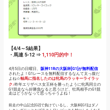
【4/4～5結果】
・馬連 5-12 ⇒
1,110円的中！
4月5日の日曜日、
阪神11Rの大阪杯[G1]が無料配信
されたよ！G1レースを無料配信するなんて太っ腹だ
よね☆
軸馬に指名したのは牝馬のラッキーライラッ
ク♪
昨年エリザベス女王杯を勝ったように牝馬同士の
G1競走なら好勝負なると思うけど、牡馬相手のG1競
走はどうかなって思っちゃうよね！
前走の中山記念[G2]で負けているし、大阪杯[G1]はダノ