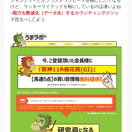
ンキングリーとかブラストワンピースを軸にしたくなる
けど、ラッキーライラックを軸にしているのは凄いよね
♪
能力を数値化（データ化）するカウンティングメソッ
ド
恐るべし(ﾟдﾟ;)