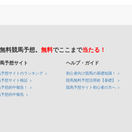
無料競馬予想。
無料
でここまで
当たる！
馬予想サイト
ヘルプ・ガイド
馬予想サイトのランキング
初心者向け競馬の基礎知識！
馬予想サイト検証
競馬無料予想活用術【基礎】
馬予想的中報告！
競馬予想サイト初心者の方へ
馬予想的中報告