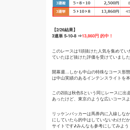
【2/26結果】
3連単 5-10-8 ⇒
13,860円 的中！
このレースは1頭抜けた人気を集めてい
ていたほど抜けた評価を受けていました
開幕週…しかも中山の特殊なコース形
は中山実績のあるインテンスライトを
この2頭は秋色Sという同じレースに出
あったけど、東京のような広いコースよ
リッケンバッカーは馬券内に入線しなか
にしていたら的中はしていないわけだ
サイトです♪みんなも参考にしてみよう