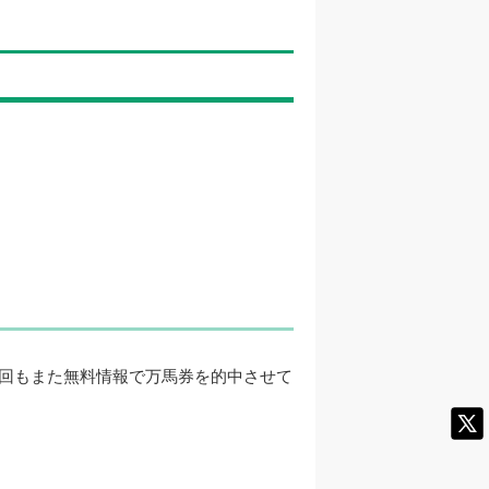
！
回もまた無料情報で万馬券を的中させて