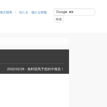
地方競馬
当たる・儲かる情報
2022/02/28 - 無料競馬予想的中報告！