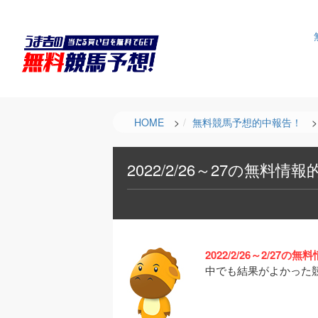
HOME
>
無料競馬予想的中報告！
2022/2/26～27の無料情
2022/2/26～2/2
中でも結果がよかった