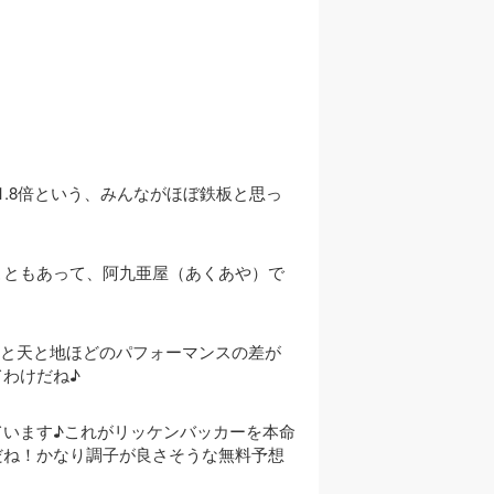
.8倍という、みんながほぼ鉄板と思っ
こともあって、阿九亜屋（あくあや）で
着と天と地ほどのパフォーマンスの差が
わけだね♪
います♪これがリッケンバッカーを本命
だね！かなり調子が良さそうな無料予想