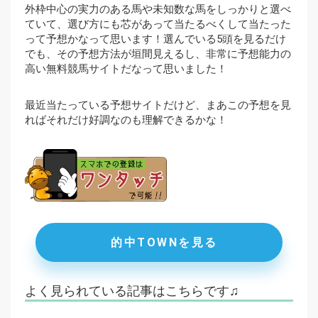
外枠中心の実力のある馬や未知数な馬をしっかりと選べ
ていて、選び方にも芯があって当たるべくして当たった
って予想かなって思います！選んでいる5頭を見るだけ
でも、その予想方法が垣間見えるし、非常に予想能力の
高い無料競馬サイトだなって思いました！
最近当たっている予想サイトだけど、まあこの予想を見
ればそれだけ好調なのも理解できるかな！
的中TOWNを見る
よく見られている記事はこちらです♫