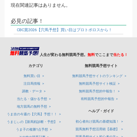
現在関連記事はありません。
必見の記事！
CBC賞2026【穴馬予想】買い目はプロトポロスから！
人生が変わる無料競馬予想。
無料
でここまで
当たる！
カテゴリ
無料競馬予想サイト
無料買い目
無料競馬予想サイトのランキング
注目馬情報
無料競馬予想サイト検証
調教・データ
無料競馬予想的中報告！
当たる・儲かる予想
有料競馬予想的中報告
地方競馬の無料予想
ヘルプ・ガイド
うま吉の今週の【穴馬】予想！！
初心者向け競馬の基礎知識！
うまじぃの【新馬戦診断・予想】
競馬無料予想活用術【基礎】
うま子の複勝1点予想
競馬予想サイト初心者の方へ