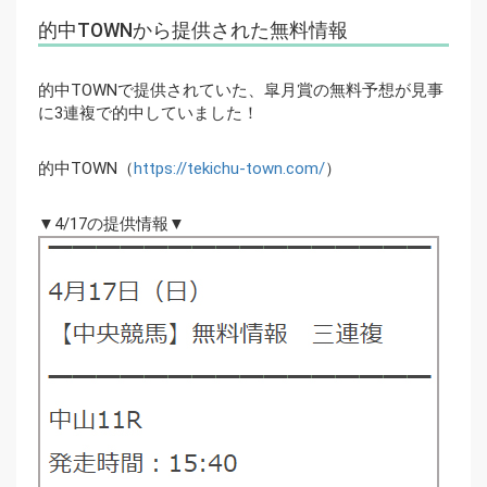
的中TOWNから提供された無料情報
的中TOWNで提供されていた、皐月賞の無料予想が見事
に3連複で的中していました！
的中TOWN（
https://tekichu-town.com/
）
▼4/17の提供情報▼