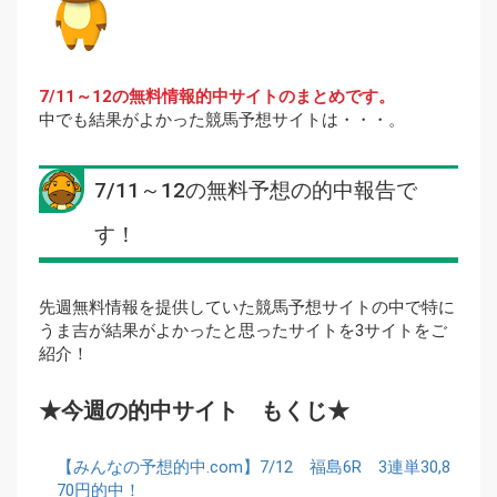
7/11～12の無料情報的中サイトのまとめです。
中でも結果がよかった競馬予想サイトは・・・。
7/11～12の無料予想の的中報告で
す！
先週無料情報を提供していた競馬予想サイトの中で特に
うま吉が結果がよかったと思ったサイトを3サイトをご
紹介！
★今週の的中サイト もくじ★
【みんなの予想的中.com】7/12 福島6R 3連単30,8
70円的中！