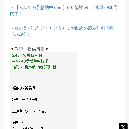
・
【みんなの予想的中.com】6/6 阪神5R 3連単8,900円
的中！
・
買い目が見たい！という方にお勧めの競馬無料予想
（6/28分）
▼7/12 提供情報▼