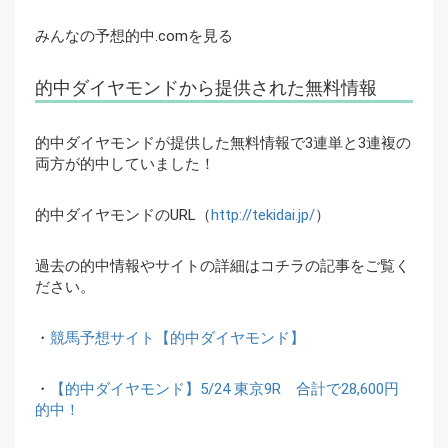
みんなの予想的中.comを見る
的中ダイヤモンドから提供された無料情報
的中ダイヤモンドが提供した無料情報で3連単と3連複の
両方が的中していました！
的中ダイヤモンドのURL（
http://tekidai.jp/
）
過去の的中情報やサイトの詳細はコチラの記事をご覧く
ださい。
・
競馬予想サイト【的中ダイヤモンド】
・
【的中ダイヤモンド】5/24 東京9R 合計で28,600円
的中！