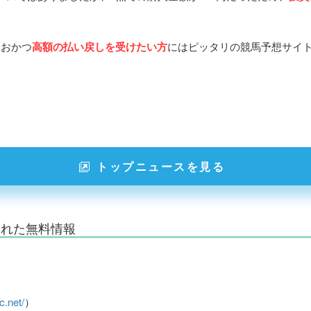
なおかつ
高額の払い戻しを受けたい方
にはピッタリの競馬予想サイ
トップニュースを見る
された無料情報
sc.net/
）