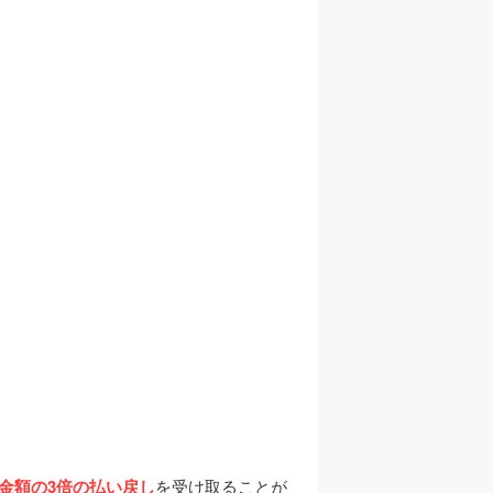
金額の3倍の払い戻し
を受け取ることが