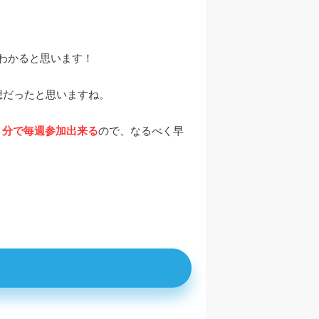
！
わかると思います！
想だったと思いますね。
ト分で毎週参加出来る
ので、なるべく早