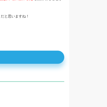
トだと思いますね！