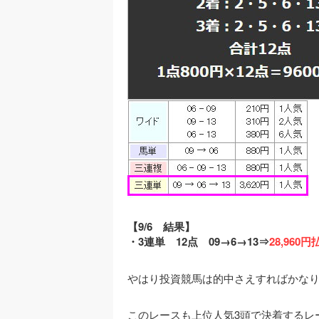
【9/6 結果】
・3連単 12点 09→6→13⇒
28,960
やはり投資競馬は的中さえすればかな
このレースも上位人気3頭で決着するレ