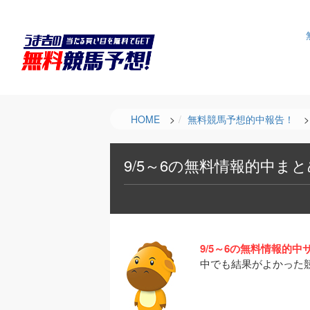
HOME
>
無料競馬予想的中報告！
9/5～6の無料情報的中まと
9/5～6の無料情報的
中でも結果がよかった