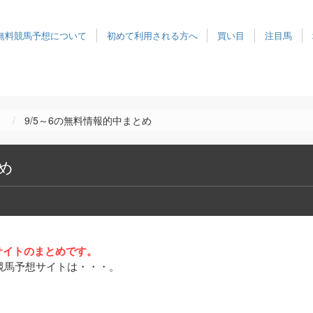
無料競馬予想について
初めて利用される方へ
買い目
注目馬
>
9/5～6の無料情報的中まとめ
め
中サイトのまとめです。
競馬予想サイトは・・・。