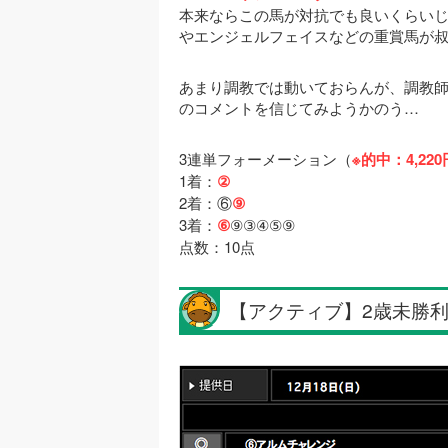
本来ならこの馬が対抗でも良いくらい
やエンジェルフェイスなどの重賞馬が
あまり調教では動いておらんが、調教師
のコメントを信じてみようかのう…
3連単フォーメーション（
※的中：4,220
1着：
②
2着：⑥
⑨
3着：
⑥
⑨③④⑤⑨
点数：10点
【アクティブ】2歳未勝