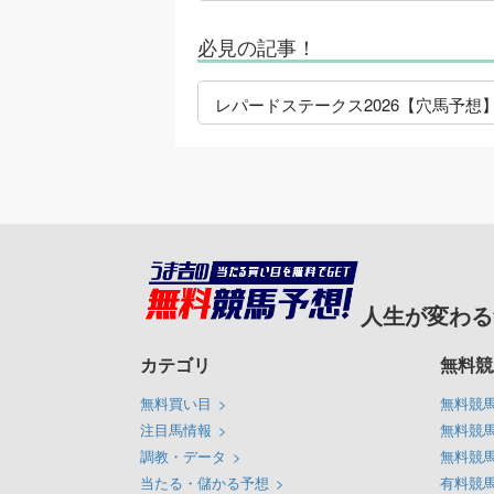
必見の記事！
レパードステークス2026【穴馬予想
人生が変わる
カテゴリ
無料競
無料買い目
無料競
注目馬情報
無料競
調教・データ
無料競
当たる・儲かる予想
有料競