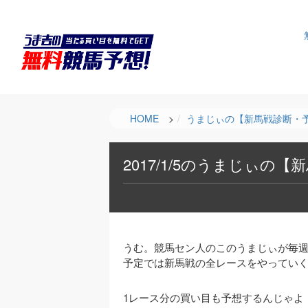
HOME
>
うまじぃの【新馬戦診断・
2017/1/5のうまじぃの
うむ。競馬セン人のこのうまじぃが毎
予定では新馬戦の全レースをやってい
1レース分の買い目も予想するんじゃよ