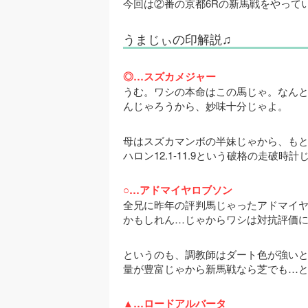
今回は②番の京都6Rの新馬戦をやって
うまじぃの印解説♫
◎…スズカメジャー
うむ。ワシの本命はこの馬じゃ。なん
んじゃろうから、妙味十分じゃよ。
母はスズカマンボの半妹じゃから、もとも
ハロン12.1-11.9という破格の走破
○…アドマイヤロブソン
全兄に昨年の評判馬じゃったアドマイヤ
かもしれん…じゃからワシは対抗評価
というのも、調教師はダート色が強いと
量が豊富じゃから新馬戦なら芝でも…
▲…ロードアルバータ