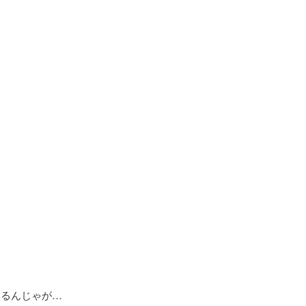
）
するんじゃが…