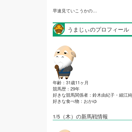
早速見ていこうかの…
うまじぃのプロフィール
年齢：31歳11ヶ月
競馬歴：29年
好きな競馬関係者：鈴木由紀子・細江
好きな食べ物：おかゆ
1/5（木）の新馬戦情報