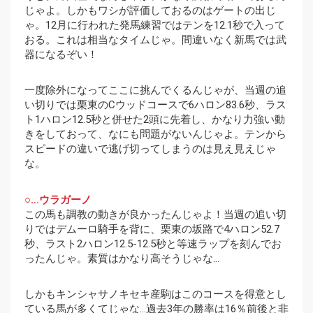
じゃよ。しかもワシが評価しておるのはゲートの出じ
ゃ。12月に行われた発馬練習ではテンを12.1秒で入って
おる。これは相当なタイムじゃ。間違いなく新馬では武
器になるぞい！
一度除外になってここに挑んでくるんじゃが、当週の追
い切りでは栗東のCウッドコースで6ハロン83.6秒、ラス
ト1ハロン12.5秒と併せた2頭に先着し、かなり力強い動
きをしておって、なにも問題がないんじゃよ。テンから
スピードの違いで逃げ切ってしまうのは見え見えじゃ
な。
○…ウラガーノ
この馬も調教の動きが良かったんじゃよ！当週の追い切
りではデムーロ騎手を背に、栗東の坂路で4ハロン52.7
秒、ラスト2ハロン12.5-12.5秒と等速ラップを刻んでお
ったんじゃ。素質はかなり高そうじゃな…
しかもキンシャサノキセキ産駒はこのコースを得意とし
ている馬が多くてじゃな…過去3年の勝率は16％前後と非