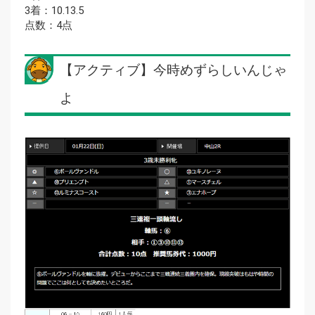
3着：10.13.5
点数：4点
【アクティブ】今時めずらしいんじゃ
よ