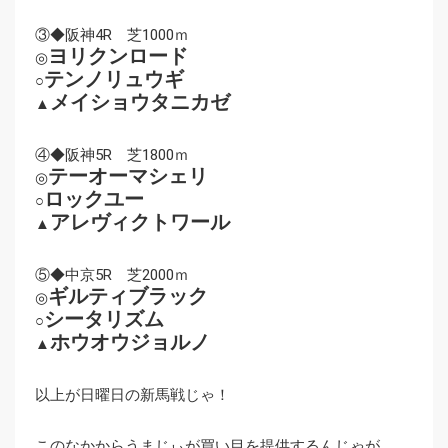
③◆阪神4R 芝1000ｍ
ヨリクンロード
◎
テンノリュウギ
○
メイショウタニカゼ
▲
④◆阪神5R 芝1800ｍ
テーオーマシェリ
◎
ロックユー
○
アレヴィクトワール
▲
⑤◆中京5R 芝2000ｍ
ギルティブラック
◎
シータリズム
○
ホウオウジョルノ
▲
以上が日曜日の新馬戦じゃ！
このなかからうまじぃが買い目を提供するんじゃが…