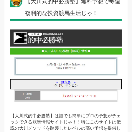
【大川式的中必勝塾】無料予想で毎週
複利的な投資競馬生活じゃ！
【大川式的中必勝塾】は誰でも簡単にプロの予想がチェ
ックできる競馬情報サイトじゃ！！特にこのサイトは伝
説の大川メソッドを踏襲したレベルの高い予想を提供し