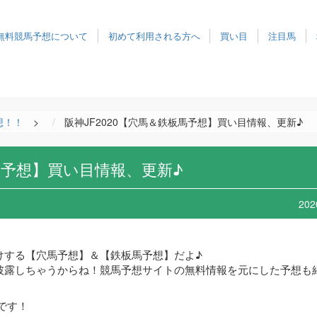
無料競馬予想について
初めて利用される方へ
買い目
注目馬
想！！
>
阪神JF2020【穴馬＆鉄板馬予想】買い目情報、更新♪
板馬予想】買い目情報、更新♪
20
けする【穴馬予想】＆【鉄板馬予想】だよ♪
披露しちゃうからね！競馬予想サイトの無料情報を元にした予想も
です！