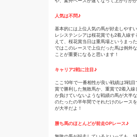
や、案外ペースが速くなって上がりがか
人気は不問♪
基本的には上位人気の馬が好走しやすい
レシステンシアは桜花賞でも2着入線す
えて、桜花賞当日は重馬場というまった
ではこのレースで上位だった馬は例外
ことが重要になると思います！
キャリア2戦に注目♪
ここ10年で一番相性が良い戦績は3戦
賞で勝利した無敗馬か、重賞で2着入線
か負けていないような戦績の馬が大半な
のたったの半年間でそれだけのレース
が大半だよ！
勝ち馬のほとんどが前走OPレース♪
無敗の馬が好走しているといっても、1