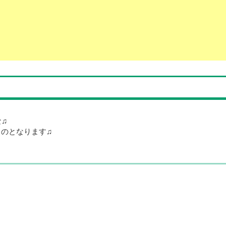
♫
ものとなります♫