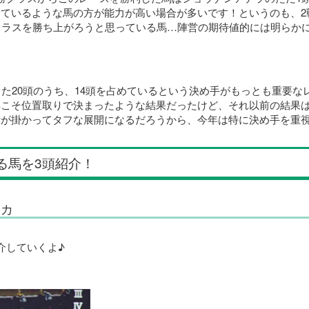
ているような馬の方が能力が高い場合が多いです！というのも、2
クラスを勝ち上がろうと思っている馬…陣営の期待値的には明らか
た20頭のうち、14頭を占めているという決め手がもっとも重要な
こそ位置取りで決まったような結果だったけど、それ以前の結果は
が掛かってタフな展開になるだろうから、今年は特に決め手を重視
る馬を3頭紹介！
ヨカ
介していくよ♪