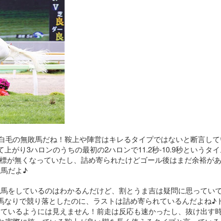
白毛の無敗馬だね！鞍上や陣営はキレるタイプではないと断言して
上がり3ハロンのうちの最初の2ハロンで11.2秒-10.9秒という
に目標が無くなっていたし、詰め寄られたけどゴール後はまだ余裕が
馬だよ♪
馬をしているのはわかるんだけど、割とうま吉は疑問に思っていて
馬なりで競り落としたのに、ラストは詰め寄られているんだよね♪
しているようには見えません！前走は反応も速かったし、抜け出す