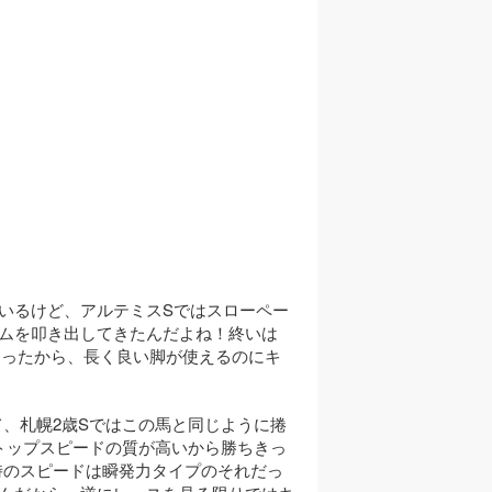
いるけど、アルテミスSではスローペー
タイムを叩き出してきたんだよね！終いは
あったから、長く良い脚が使えるのにキ
、札幌2歳Sではこの馬と同じように捲
トップスピードの質が高いから勝ちきっ
時のスピードは瞬発力タイプのそれだっ