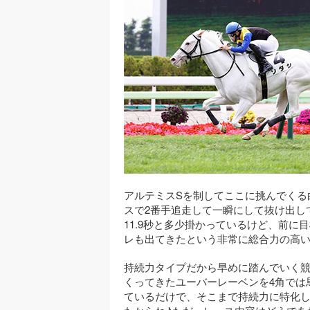
アルテミスSを制してここに挑んでくる
スで2番手追走して一瞬にして抜け出して
11.9秒と多少掛かっているけど、前
レも出てきたという非常に総合力の高い
持続力タイプだから早めに踏んでいく競
くってきたユーバーレーベンを4角では
ているだけで、そこまで持続力に特化