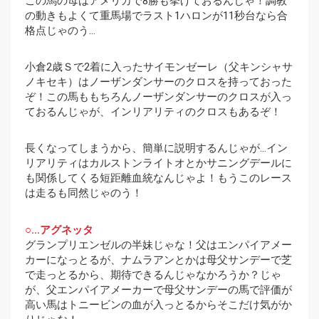
この馬の母はアメリカで8勝も挙げておるんじゃ！調教
の動きもよくて重馬場でラスト1ハロンが11秒台なら合
格点じゃのう…
小倉2歳Ｓで2着に入ったサイモンゼーレ（父キンシャサ
ノキセキ）はノーザンダンサーのクロスを持っておった
ぞ！この馬ももちろんノーザンダンサーのクロスが入っ
ておるんじゃが、インリアリティのクロスもあるぞ！
長くなってしまうから、簡単に説明するんじゃが…イン
リアリティはカルストンライトオとかサニングデールに
も関係してくる短距離血統なんじゃよ！もうこのレース
は走るも同然じゃのう！
○…アグネッタ
グランプリエンゼルの半妹じゃな！父はエンパイアメー
カーになっとるが、ナムラアンとかは母父サンデーで芝
で走っとるから、期待できるんじゃなかろうか？じゃ
が、父エンパイアメーカーで母父サンデーの馬で評価が
高い馬はトニービンの血が入っとるからそこだけ気がか