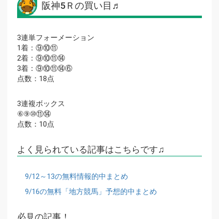
阪神5Ｒの買い目♬
3連単フォーメーション
1着：⑨⑩⑪
2着：⑨⑩⑪⑭
3着：⑨⑩⑪⑭⑥
点数：18点
3連複ボックス
⑥⑨⑩⑪⑭
点数：10点
よく見られている記事はこちらです♫
9/12～13の無料情報的中まとめ
9/16の無料「地方競馬」予想的中まとめ
必見の記事！