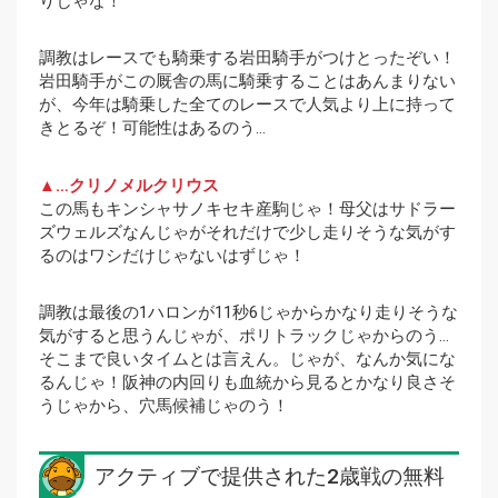
りじゃな！
調教はレースでも騎乗する岩田騎手がつけとったぞい！
岩田騎手がこの厩舎の馬に騎乗することはあんまりない
が、今年は騎乗した全てのレースで人気より上に持って
きとるぞ！可能性はあるのう…
▲…クリノメルクリウス
この馬もキンシャサノキセキ産駒じゃ！母父はサドラー
ズウェルズなんじゃがそれだけで少し走りそうな気がす
るのはワシだけじゃないはずじゃ！
調教は最後の1ハロンが11秒6じゃからかなり走りそうな
気がすると思うんじゃが、ポリトラックじゃからのう…
そこまで良いタイムとは言えん。じゃが、なんか気にな
るんじゃ！阪神の内回りも血統から見るとかなり良さそ
うじゃから、穴馬候補じゃのう！
アクティブで提供された2歳戦の無料