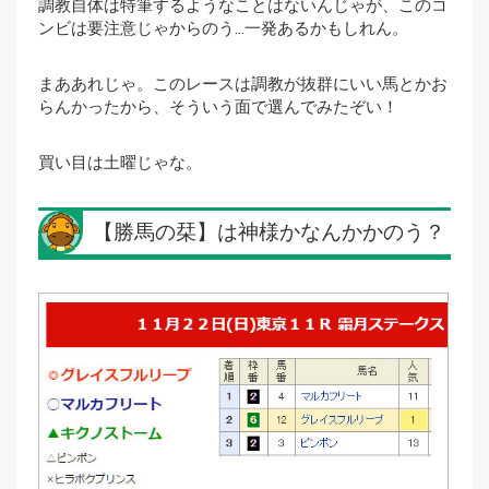
調教自体は特筆するようなことはないんじゃが、このコ
ンビは要注意じゃからのう…一発あるかもしれん。
まああれじゃ。このレースは調教が抜群にいい馬とかお
らんかったから、そういう面で選んでみたぞい！
買い目は土曜じゃな。
【勝馬の栞】は神様かなんかかのう？