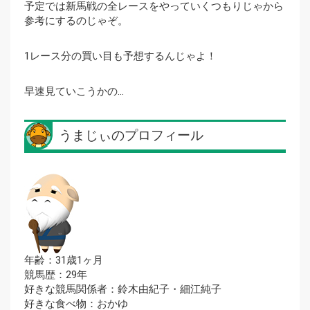
予定では新馬戦の全レースをやっていくつもりじゃから
参考にするのじゃぞ。
1レース分の買い目も予想するんじゃよ！
早速見ていこうかの…
うまじぃのプロフィール
年齢：31歳1ヶ月
競馬歴：29年
好きな競馬関係者：鈴木由紀子・細江純子
好きな食べ物：おかゆ