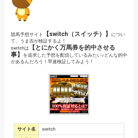
【switch（スイッチ）】
競馬予想サイト
につい
て、うま吉が検証するよ！
【とにかく万馬券を的中させる
switchは
事】
を追求した予想を配信しているみたい♪どんな的中
があるんだろう！早速検証してみよう！
サイト名
switch