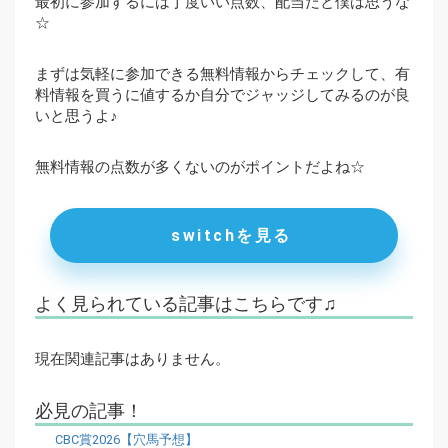
最初に参加するには丁度いい点数、配当だと僕は思うな
☆
まずは気軽に参加できる無料情報からチェックして、有
料情報を買うに値するか自分でジャッジしてみるのが良
いと思うよ♪
無料情報の点数が多くないのがポイントだよね☆
switchを見る
よく見られている記事はこちらです♫
現在関連記事はありません。
必見の記事！
CBC賞2026【穴馬予想】