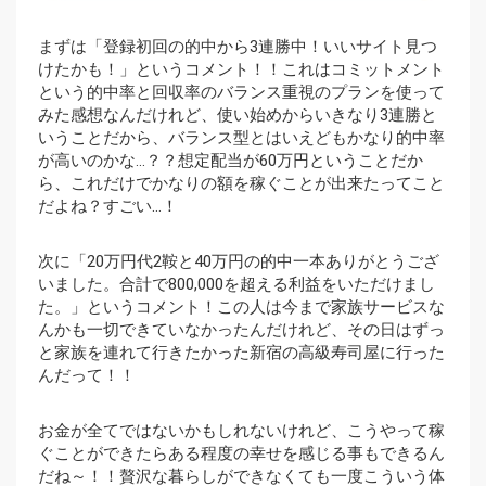
まずは「登録初回の的中から3連勝中！いいサイト見つ
けたかも！」というコメント！！これはコミットメント
という的中率と回収率のバランス重視のプランを使って
みた感想なんだけれど、使い始めからいきなり3連勝と
いうことだから、バランス型とはいえどもかなり的中率
が高いのかな…？？想定配当が60万円ということだか
ら、これだけでかなりの額を稼ぐことが出来たってこと
だよね？すごい…！
次に「20万円代2鞍と40万円の的中一本ありがとうござ
いました。合計で800,000を超える利益をいただけまし
た。」というコメント！この人は今まで家族サービスな
んかも一切できていなかったんだけれど、その日はずっ
と家族を連れて行きたかった新宿の高級寿司屋に行った
んだって！！
お金が全てではないかもしれないけれど、こうやって稼
ぐことができたらある程度の幸せを感じる事もできるん
だね～！！贅沢な暮らしができなくても一度こういう体