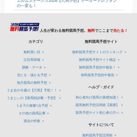
エルムステークス2026【穴馬予想】テーオードレフォン
の一変も！
人生が変わる無料競馬予想。
無料
でここまで
当たる！
カテゴリ
無料競馬予想サイト
無料買い目
無料競馬予想サイトのランキング
注目馬情報
無料競馬予想サイト検証
調教・データ
無料競馬予想的中報告！
当たる・儲かる予想
有料競馬予想的中報告
地方競馬の無料予想
ヘルプ・ガイド
うま吉の今週の【穴馬】予想！！
初心者向け競馬の基礎知識！
うまじぃの【新馬戦診断・予想】
競馬無料予想活用術【基礎】
うま子の複勝1点予想
競馬予想サイト初心者の方へ
その他の競馬記事
過去の特集
サイトについて
無料競馬予想活用術