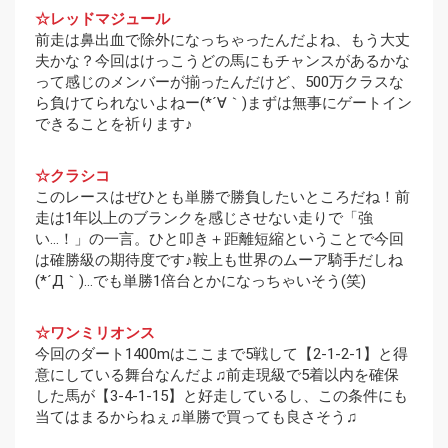
☆レッドマジュール
前走は鼻出血で除外になっちゃったんだよね、もう大丈
夫かな？今回はけっこうどの馬にもチャンスがあるかな
って感じのメンバーが揃ったんだけど、500万クラスな
ら負けてられないよねー(*´∀｀)まずは無事にゲートイン
できることを祈ります♪
☆クラシコ
このレースはぜひとも単勝で勝負したいところだね！前
走は1年以上のブランクを感じさせない走りで「強
い…！」の一言。ひと叩き＋距離短縮ということで今回
は確勝級の期待度です♪鞍上も世界のムーア騎手だしね
(*´Д｀)…でも単勝1倍台とかになっちゃいそう(笑)
☆ワンミリオンス
今回のダート1400mはここまで5戦して【2-1-2-1】と得
意にしている舞台なんだよ♫前走現級で5着以内を確保
した馬が【3-4-1-15】と好走しているし、この条件にも
当てはまるからねぇ♫単勝で買っても良さそう♫