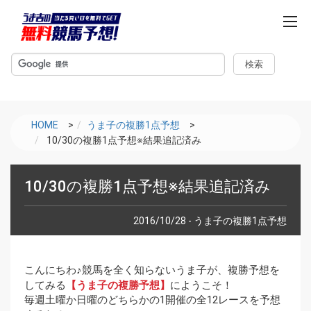
m
e
n
u
HOME
>
うま子の複勝1点予想
>
10/30の複勝1点予想※結果追記済み
10/30の複勝1点予想※結果追記済み
2016/10/28 - うま子の複勝1点予想
こんにちわ♪競馬を全く知らないうま子が、複勝予想を
してみる
【うま子の複勝予想】
にようこそ！
毎週土曜か日曜のどちらかの1開催の全12レースを予想