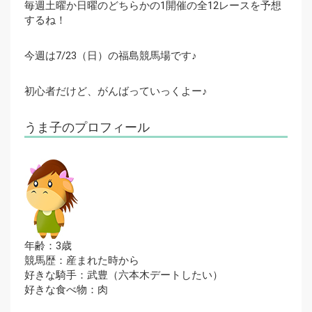
毎週土曜か日曜のどちらかの1開催の全12レースを予想
するね！
今週は7/23（日）の福島競馬場です♪
初心者だけど、がんばっていっくよー♪
うま子のプロフィール
年齢：3歳
競馬歴：産まれた時から
好きな騎手：武豊（六本木デートしたい）
好きな食べ物：肉