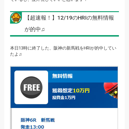
【超速報！】12/19のHRIの無料情報
が的中♫
本日13時に終了した、阪神の新馬戦をHRIが的中してい
たよ♫