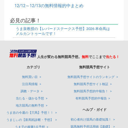
12/12～12/13の無料情報的中まとめ
必見の記事！
うま泉教授の【レパードステークス予想】2026 本命馬は
メルカントゥールです！
人生が変わる無料競馬予想。
無料
でここまで
当たる！
カテゴリ
無料競馬予想サイト
無料買い目
無料競馬予想サイトのランキング
注目馬情報
無料競馬予想サイト検証
調教・データ
無料競馬予想的中報告！
当たる・儲かる予想
有料競馬予想的中報告
地方競馬の無料予想
ヘルプ・ガイド
うま吉の今週の【穴馬】予想！！
初心者向け競馬の基礎知識！
うまじぃの【新馬戦診断・予想】
競馬無料予想活用術【基礎】
うま子の複勝1点予想