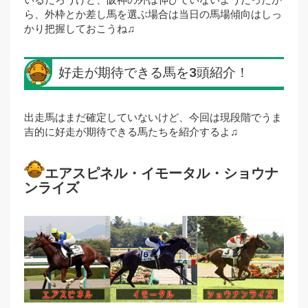
いるだろうけど、阪神の外は伸びていないようだったか
ら、外枠とか差し馬を選ぶ場合は当日の馬場傾向はしっ
かり把握しておこうね♫
好走が期待できる馬を3頭紹介！
出走馬はまだ確定していないけど、今回は現段階でうま
吉的に好走が期待できる馬たちを紹介するよ♫
エアスピネル・イモータル・ショウナ
ンライズ