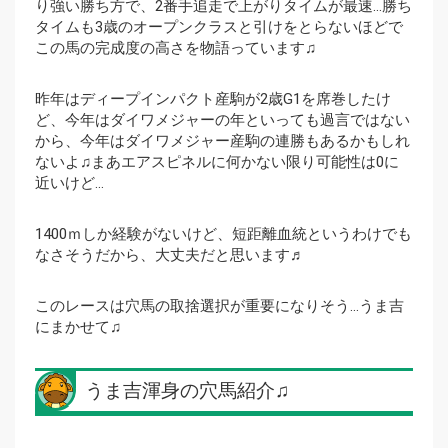
り強い勝ち方で、2番手追走で上がりタイムが最速…勝ち
タイムも3歳のオープンクラスと引けをとらないほどで
この馬の完成度の高さを物語っています♫
昨年はディープインパクト産駒が2歳G1を席巻したけ
ど、今年はダイワメジャーの年といっても過言ではない
から、今年はダイワメジャー産駒の連勝もあるかもしれ
ないよ♫まあエアスピネルに何かない限り可能性は0に
近いけど…
1400ｍしか経験がないけど、短距離血統というわけでも
なさそうだから、大丈夫だと思います♬
このレースは穴馬の取捨選択が重要になりそう…うま吉
にまかせて♫
うま吉渾身の穴馬紹介♫