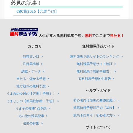
必見の記事！
CBC賞2026【穴馬予想】
人生が変わる無料競馬予想。
無料
でここまで
当たる！
カテゴリ
無料競馬予想サイト
無料買い目
無料競馬予想サイトのランキング
注目馬情報
無料競馬予想サイト検証
調教・データ
無料競馬予想的中報告！
当たる・儲かる予想
有料競馬予想的中報告
地方競馬の無料予想
ヘルプ・ガイド
うま吉の今週の【穴馬】予想！！
初心者向け競馬の基礎知識！
うまじぃの【新馬戦診断・予想】
競馬無料予想活用術【基礎】
うま子の複勝1点予想
競馬予想サイト初心者の方へ
その他の競馬記事
過去の特集
サイトについて