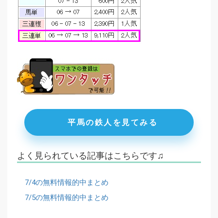
平馬の鉄人を見てみる
よく見られている記事はこちらです♫
7/4の無料情報的中まとめ
7/5の無料情報的中まとめ