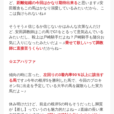
ど、
距離短縮の今回はかなり期待出来る
と思います♫安
田厩舎もこの馬はかなり溺愛しているみたいだから、こ
こは負けられないね♬
そうそう♬信じるか信じないかはみんな次第なんだけ
ど…安田調教師はこの馬でG1をとるって意気込んでいる
みたいだし、鞍上は戸崎騎手だよね？戸崎騎手も随分お
気に入りになったみたいだよ～♫
乗せて欲しいって調教
師に直接言うくらい
だからね～
☆エアハリファ
傾向の時に言った、
左回りの3着内率90％以上に該当す
る馬
です♫今年の根岸Sを勝利した馬で、今回のプロキ
オンSに出走を予定している大半の馬を蹴散らした実力
馬だよ～♪
休み明けだけど、前走の根岸Sの時もそうだったし脚質
が【差し】っていうのも魅力的だよね～♫直線の長い東