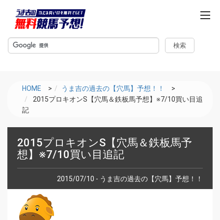
m
e
n
u
HOME
>
うま吉の過去の【穴馬】予想！！
>
2015プロキオンS【穴馬＆鉄板馬予想】※7/10買い目追
記
2015プロキオンS【穴馬＆鉄板馬予
想】※7/10買い目追記
2015/07/10 - うま吉の過去の【穴馬】予想！！