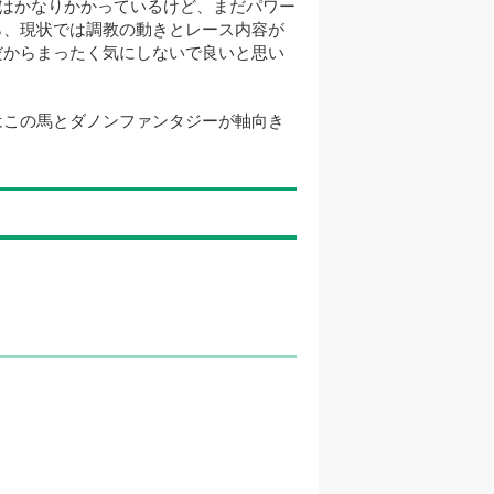
♪時計はかなりかかっているけど、まだパワー
ら、現状では調教の動きとレース内容が
だからまったく気にしないで良いと思い
はこの馬とダノンファンタジーが軸向き