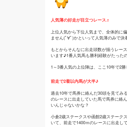
人気薄の好走が目立つレース♬
上位人気から下位人気まで、全体的に偏
ません(ﾟ∀ﾟ)かといって人気薄のみ
もとからそんなに出走頭数が揃うレース
います♪1番人気馬も勝利経験がたった
1～3番人気の上位陣は、ここ10年で
前走で2着以内馬が大半♪
過去10年で馬券に絡んだ30頭を見てみ
のレースに出走していた馬で馬券に絡ん
いんじゃないかな？
小倉2歳ステークスや函館2歳ステークス
いて、前走で1400ｍのレースに出走