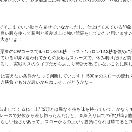
でそこまでいい動きを見せていなかったし、仕上げて来ている印象
良い脚を使って勝利と着差以上に強い競馬をしていたと思います♪
当大きいよ！
東のCWコースで6ハロン84.6秒、ラスト1ハロン12.3秒を強め
ている印象♪追われてからの反応もスムーズで、休み明けだけど前
るし、実戦向きのタイプだからあまり時計が出ていないことに関し
トとは言えない条件かなって判断しています！1500ｍのスローの流
発力勝負でも分が悪いからね…そこがどうかな～
出走してくるね！上記2頭とは異なる持ち味を持っていて、かなり
6秒となったレースで好位から差し切ったんだけど、直線入り口での伸び
らしい軽さがあって。スローからの上がり勝負になれば勝てると判