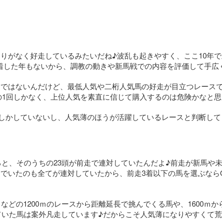
りがなく好走しているみたいだね♪波乱も起きやすく、ここ10年
で決着した年もないから、調教の動きや新馬戦での内容を評価して手
ではないんだけど、最低人気や二桁人気馬の好走が目立つレースで
の1回しかなく、上位人気を素直に信じて購入するのは危険かなと
2勝しかしていないし、人気薄のほうが活躍しているレースと判断して
ると、そのうちの23頭が前走で連対していたんだよ♪前走が新馬や未
でいたのも全てが連対していたから、前走3着以下の馬を選ぶなら
などの1200ｍのレースから距離延長で挑んでくる馬や、1600ｍ
していた馬は案外凡走しています♪だからこそ人気薄になりやすくて