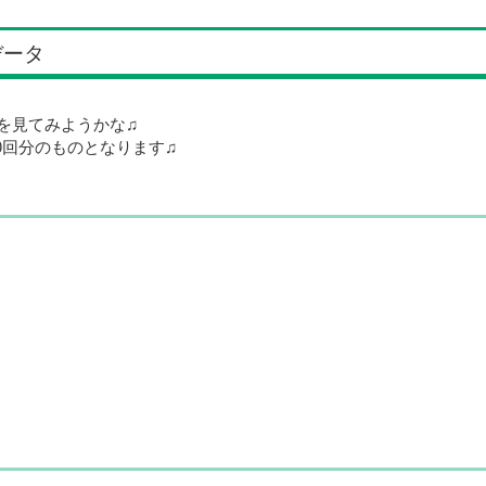
データ
を見てみようかな♫
0回分のものとなります♫