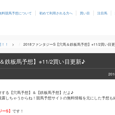
無料競馬予想について
初めて利用される方へ
買い目
注目馬
想！！
>
2018ファンタジーS【穴馬＆鉄板馬予想】※11/2買い目更
＆鉄板馬予想】※11/2買い目更新♪
20
けする【穴馬予想】＆【鉄板馬予想】だよ♪
披露しちゃうからね！競馬予想サイトの無料情報を元にした予想も
ジーS】
です！