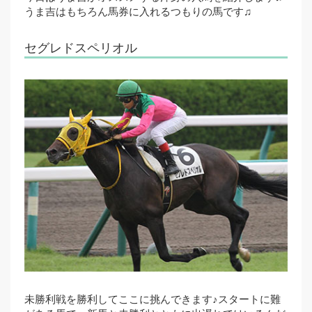
うま吉はもちろん馬券に入れるつもりの馬です♫
セグレドスペリオル
未勝利戦を勝利してここに挑んできます♪スタートに難