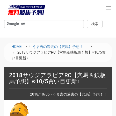
m
e
n
u
HOME
>
うま吉の過去の【穴馬】予想！！
>
2018サウジアラビアRC【穴馬＆鉄板馬予想】※10/5買
い目更新♪
2018サウジアラビアRC【穴馬＆鉄板
馬予想】※10/5買い目更新♪
2018/10/05 - うま吉の過去の【穴馬】予想！！