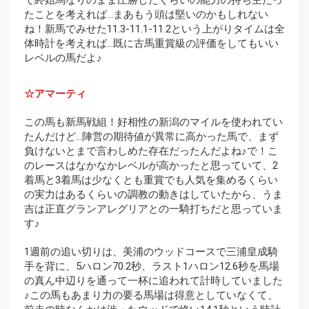
で終始馬なりのまま圧勝したくらいの能力の持ち主だっ
たことを考えれば…まあもう頭は堅いのかもしれない
ね！新馬でみせた11.3-11.1-11.2という上がりタイムは全
体時計を考えれば…既に古馬重賞級の評価をしてもいい
レベルの馬だよ♪
☆アマーティ
この馬も新馬戦組！好相性の新潟のマイルを使われてい
たんだけど…陣営の期待値が異常に高かった馬で、まず
負けないとまで言わしめた存在だったんだよね♪で！こ
のレースはなかなかレベルが高かったと思っていて、2
着馬と3着馬は少なくとも重賞でも人気を集めるくらい
の実力はあるくらいの調教の動きはしていたから、うま
吉は正直グランアレグリアとの一騎打ちだと思っていま
す♪
1週前の追い切りは、美浦のウッドコースで三浦皇成騎
手を背に、5ハロン70.2秒、ラスト1ハロン12.6秒を馬場
の真ん中辺りを通って一杯に追われて計時していました
♪この馬もあまり力の要る馬場は得意としていなくて、