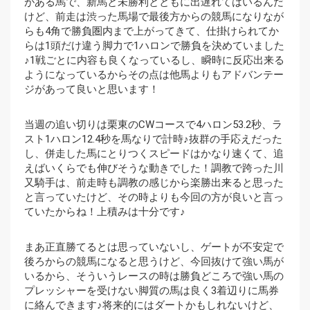
がある馬で、新馬と未勝利とともに出遅れてはいるんだ
けど、前走は渋った馬場で最後方からの競馬になりなが
らも4角で勝負圏内まで上がってきて、仕掛けられてか
らは1頭だけ違う脚力で1ハロンで勝負を決めていました
♪1戦ごとに内容も良くなっているし、瞬時に反応出来る
ようになっているからその点は他馬よりもアドバンテー
ジがあって良いと思います！
当週の追い切りは栗東のCWコースで4ハロン53.2秒、ラ
スト1ハロン12.4秒を馬なりで計時♪抜群の手応えだった
し、併走した馬にとりつくスピードはかなり速くて、追
えばいくらでも伸びそうな動きでした！調教で跨った川
又騎手は、前走時も調教の感じから楽勝出来ると思った
と言っていたけど、その時よりも今回の方が良いと言っ
ていたからね！上積みは十分です♪
まあ正直勝てるとは思っていないし、ゲートが不安定で
後ろからの競馬になると思うけど、今回抜けて強い馬が
いるから、そういうレースの時は勝負どころで強い馬の
プレッシャーを受けない脚質の馬は良く3着辺りに馬券
に絡んできます♪将来的にはダートかもしれないけど、