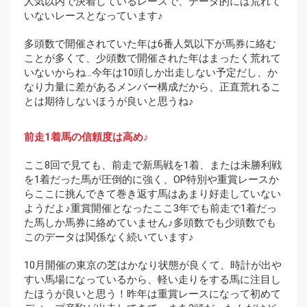
人気以内で決着しているレースで、データ的には荒れて
いないレースとなっています♪
多頭数で開催されていた年は6番人気以下が馬券に絡む
ことが多くて、少頭数で開催された年はまったく荒れて
いないからね…今年は10頭しか出走しない予定だし、か
なり力量に差があるメンバー構成だから、正直荒れるこ
とは期待しないほうが良いと思うね♪
前走1着馬の信頼度は高め♪
ここ8回で見ても、前走で新馬戦を1着、または未勝利戦
を1着だった馬が圧倒的に強く、OP特別や重賞レースか
らここに挑んできて巻き返す馬はあまり好走していない
ようだよ♪重賞開催となったここ3年でも前走で1着だっ
た馬しか馬券に絡めていません♪多頭数でも少頭数でも
このデータは関係なく続いています♪
10月開催の東京の芝はかなり状態が良くて、時計が出や
すい馬場になっているから、軽い走りをする馬に注目し
たほうが良いと思う！昨年は重賞レースになって初めて