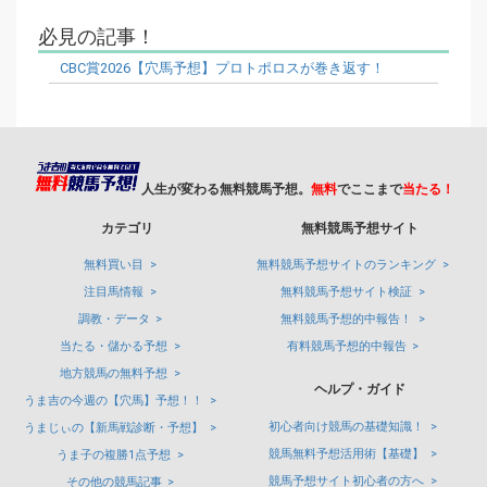
必見の記事！
CBC賞2026【穴馬予想】プロトポロスが巻き返す！
人生が変わる無料競馬予想。
無料
でここまで
当たる！
カテゴリ
無料競馬予想サイト
無料買い目
無料競馬予想サイトのランキング
注目馬情報
無料競馬予想サイト検証
調教・データ
無料競馬予想的中報告！
当たる・儲かる予想
有料競馬予想的中報告
地方競馬の無料予想
ヘルプ・ガイド
うま吉の今週の【穴馬】予想！！
初心者向け競馬の基礎知識！
うまじぃの【新馬戦診断・予想】
競馬無料予想活用術【基礎】
うま子の複勝1点予想
競馬予想サイト初心者の方へ
その他の競馬記事