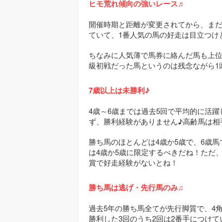
ヒモ荒れ傾向の強いレース♬
開催時期と距離が変更されてから、まだ
ていて、1番人気の馬の好走は目立つけ
ちなみに人気薄で馬券に絡んだ馬も上位
級初戦だった馬というのは残念ながら1
7歳以上は未勝利♪
4歳～6歳までは過去5回で平均的に活
ず、勝利経験がありません♪高齢馬は相
勝ち馬のほとんどは4歳か5歳で、6歳
は4歳か5歳に限定するべきだね！ただ
賞で好走経験がないとね！
勝ち馬は逃げ・先行馬のみ♫
過去5年の勝ち馬全てが先行脚質で、4
勝利した3回のうち2回は2番手につけ