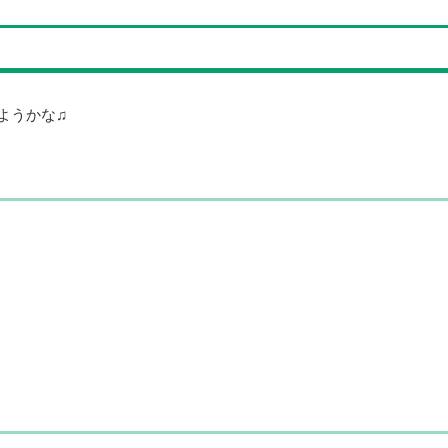
ようかな♫