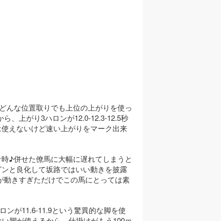
どんな位置取りでも上位の上がりを使っ
3ハロンが12.0-12.3-12.5秒
は使えないけど速い上がりをマーク出来
に計時♪併せた僚馬に大幅に遅れてしまうと
グンと良化して坂路ではいい動きを披露
が動きすぎただけでこの馬にとっては素
11.6-11.9という驚異的な脚を使
い脚が使えるから、仕掛けがもう100ｍ