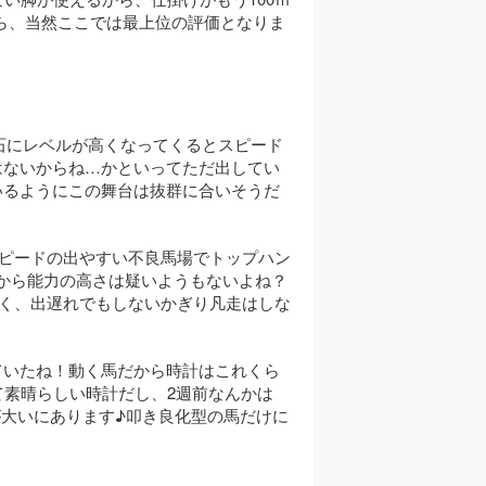
ら、当然ここでは最上位の評価となりま
石にレベルが高くなってくるとスピード
はないからね…かといってただ出してい
いるようにこの舞台は抜群に合いそうだ
ピードの出やすい不良馬場でトップハン
だから能力の高さは疑いようもないよね？
なく、出遅れでもしないかぎり凡走はしな
していたね！動く馬だから時計はこれくら
て素晴らしい時計だし、2週前なんかは
が大いにあります♪叩き良化型の馬だけに