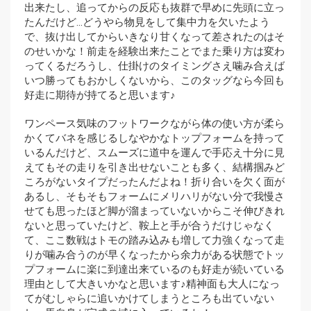
出来たし、追ってからの反応も抜群で早めに先頭に立っ
たんだけど…どうやら物見をして集中力を欠いたよう
で、抜け出してからいきなり甘くなって差されたのはそ
のせいかな！前走を経験出来たことでまた乗り方は変わ
ってくるだろうし、仕掛けのタイミングさえ噛み合えば
いつ勝ってもおかしくないから、このタッグなら今回も
好走に期待が持てると思います♪
ワンペース気味のフットワークながら体の使い方が柔ら
かくてバネを感じるしなやかなトップフォームを持って
いるんだけど、スムーズに道中を運んで手応え十分に見
えてもその走りを引き出せないことも多く、結構掴みど
ころがないタイプだったんだよね！折り合いを欠く面が
あるし、そもそもフォームにメリハリがない分で我慢さ
せても思ったほど脚が溜まっていないからこそ伸びきれ
ないと思っていたけど、鞍上と手が合うだけじゃなく
て、ここ数戦はトモの踏み込みも増して力強くなって走
りが噛み合うのが早くなったから余力がある状態でトッ
プフォームに楽に到達出来ているのも好走が続いている
理由として大きいかなと思います♪精神面も大人になっ
てがむしゃらに追いかけてしまうところも出ていない