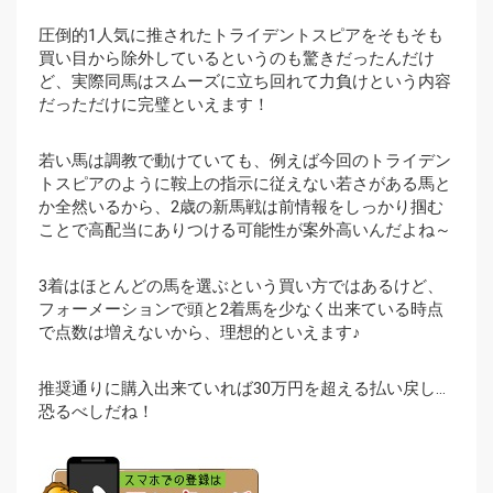
圧倒的1人気に推されたトライデントスピアをそもそも
買い目から除外しているというのも驚きだったんだけ
ど、実際同馬はスムーズに立ち回れて力負けという内容
だっただけに完璧といえます！
若い馬は調教で動けていても、例えば今回のトライデン
トスピアのように鞍上の指示に従えない若さがある馬と
か全然いるから、2歳の新馬戦は前情報をしっかり掴む
ことで高配当にありつける可能性が案外高いんだよね～
3着はほとんどの馬を選ぶという買い方ではあるけど、
フォーメーションで頭と2着馬を少なく出来ている時点
で点数は増えないから、理想的といえます♪
推奨通りに購入出来ていれば30万円を超える払い戻し…
恐るべしだね！