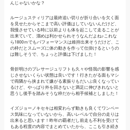
んじゃないかな？
ルージュスティリアは最終追い切りが折り合いを欠く面
を見せたからそこまで高い評価はしていないんだけど、
我慢させている時に以前よりも体を起こして走ることが
出来ていて、溜めは利かせられそうなんだよね♪これな
ら1800ｍでもパフォーマンスは維持出来そうだけど、こ
の枠だとスムーズに体の動きを作って仕掛けるというの
は難しそうで、ちょっと評価は下げました！
骨折明けのプレサージュリフトも久々や怪我の影響を感
じさせないくらい状態は良いです！行きたがる面もマシ
で両隣から挟まれて嫌がる素振りもだいぶ良くなってい
るけど、やっぱり外を回さないと満足に伸びきれないと
思うし後手を踏みそうな枠だから相手候補としました！
イズジョーノキセキは相変わらず動きも良くてワンペー
ス気味になっていないから、高いレベルで自分の走りは
出来ると思います！昨年の覇者だし前走も不利を受けて
もある程度の内容でまとめていたから、ここも引き続き