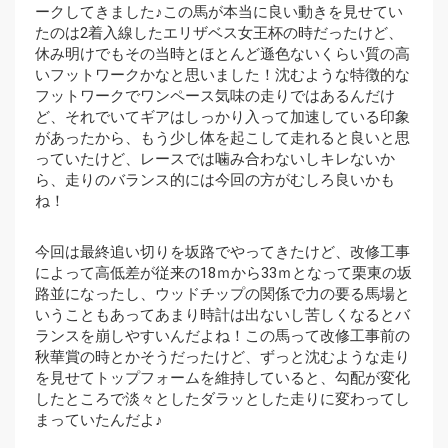
ークしてきました♪この馬が本当に良い動きを見せてい
たのは2着入線したエリザベス女王杯の時だったけど、
休み明けでもその当時とほとんど遜色ないくらい質の高
いフットワークかなと思いました！沈むような特徴的な
フットワークでワンペース気味の走りではあるんだけ
ど、それでいてギアはしっかり入って加速している印象
があったから、もう少し体を起こして走れると良いと思
っていたけど、レースでは噛み合わないしキレないか
ら、走りのバランス的には今回の方がむしろ良いかも
ね！
今回は最終追い切りを坂路でやってきたけど、改修工事
によって高低差が従来の18ｍから33ｍとなって栗東の坂
路並になったし、ウッドチップの関係で力の要る馬場と
いうこともあってあまり時計は出ないし苦しくなるとバ
ランスを崩しやすいんだよね！この馬って改修工事前の
秋華賞の時とかそうだったけど、ずっと沈むような走り
を見せてトップフォームを維持していると、勾配が変化
したところで淡々としたダラッとした走りに変わってし
まっていたんだよ♪