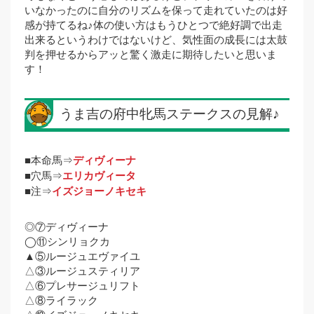
いなかったのに自分のリズムを保って走れていたのは好
感が持てるね♪体の使い方はもうひとつで絶好調で出走
出来るというわけではないけど、気性面の成長には太鼓
判を押せるからアッと驚く激走に期待したいと思いま
す！
うま吉の府中牝馬ステークスの見解♪
■本命馬⇒
ディヴィーナ
■穴馬⇒
エリカヴィータ
■注⇒
イズジョーノキセキ
◎⑦ディヴィーナ
◯⑪シンリョクカ
▲⑤ルージュエヴァイユ
△③ルージュスティリア
△⑥プレサージュリフト
△⑧ライラック