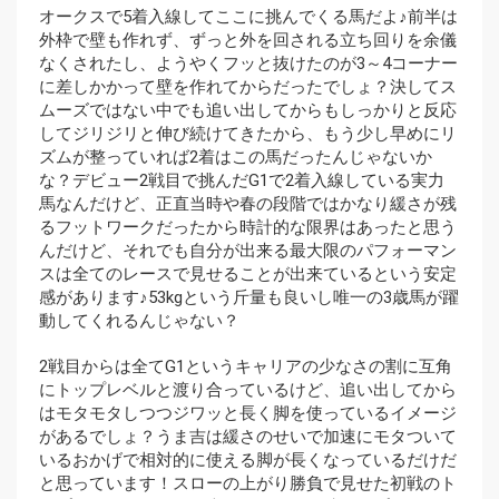
オークスで5着入線してここに挑んでくる馬だよ♪前半は
外枠で壁も作れず、ずっと外を回される立ち回りを余儀
なくされたし、ようやくフッと抜けたのが3～4コーナー
に差しかかって壁を作れてからだったでしょ？決してス
ムーズではない中でも追い出してからもしっかりと反応
してジリジリと伸び続けてきたから、もう少し早めにリ
ズムが整っていれば2着はこの馬だったんじゃないか
な？デビュー2戦目で挑んだG1で2着入線している実力
馬なんだけど、正直当時や春の段階ではかなり緩さが残
るフットワークだったから時計的な限界はあったと思う
んだけど、それでも自分が出来る最大限のパフォーマン
スは全てのレースで見せることが出来ているという安定
感があります♪53kgという斤量も良いし唯一の3歳馬が躍
動してくれるんじゃない？
2戦目からは全てG1というキャリアの少なさの割に互角
にトップレベルと渡り合っているけど、追い出してから
はモタモタしつつジワッと長く脚を使っているイメージ
があるでしょ？うま吉は緩さのせいで加速にモタついて
いるおかげで相対的に使える脚が長くなっているだけだ
と思っています！スローの上がり勝負で見せた初戦のト