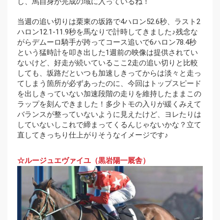
し、馬自身が完成の域に入っているね！
当週の追い切りは栗東の坂路で4ハロン52.6秒、ラスト2
ハロン12.1-11.9秒を馬なりで計時してきました♪残念な
がらデムーロ騎手が跨ってコース追いで6ハロン78.4秒
という猛時計を叩き出した1週前の映像は提供されてい
ないけど、好走が続いているここ2走の追い切りと比較
しても、坂路だといつも加速しきってからは淡々と走っ
てしまう箇所が必ずあったのに、今回はトップスピード
を出しきっていない加速段階の走りを維持したままこの
ラップを刻んできました！多少トモの入りが緩くみえて
バランスが整っていないように見えたけど、ヨレたりは
していないしこれで締まってくるんじゃないかな？立て
直してきっちり仕上がりそうなイメージです♪
☆ルージュエヴァイユ（黒岩陽一厩舎）