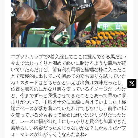
エプソムカップで2着入線してここに挑んでくる馬だよ♪
今まではじっくりと溜めて終いに賭けるような競馬が続
いていたんだけど、前有利な馬場と極端な枠に入ったこ
とで積極的に出していく初めての立ち回りを試していた
ね！スタートはどちらかといえば出負け気味だったし、
位置を取るのにかなり脚を使っているイメージだったけ
ど、今までずっと我慢させてきたこともあって早めに収
まりがついて、手応え十分に直線に向けていました！極
端にペースが落ち着いていたわけでもないし、前半に脚
を使っている分もあって流石に終いはジリジリだったけ
ど、レースに幅が出た上にしっかりと賞金も加算できた
素晴らしい内容だったんじゃないかな？しかもまだパフ
ォーマンスが上がりそうなんだよね♪