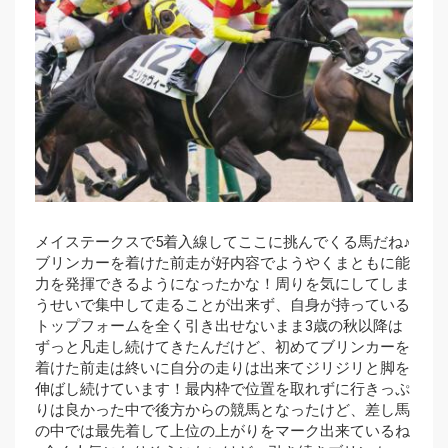
メイステークスで5着入線してここに挑んでくる馬だね♪
ブリンカーを着けた前走が好内容でようやくまともに能
力を発揮できるようになったかな！周りを気にしてしま
うせいで集中して走ることが出来ず、自身が持っている
トップフォームを全く引き出せないまま3歳の秋以降は
ずっと凡走し続けてきたんだけど、初めてブリンカーを
着けた前走は終いに自分の走りは出来てジリジリと脚を
伸ばし続けています！最内枠で位置を取れずに行きっぷ
りは良かった中で後方からの競馬となったけど、差し馬
の中では最先着して上位の上がりをマーク出来ているね