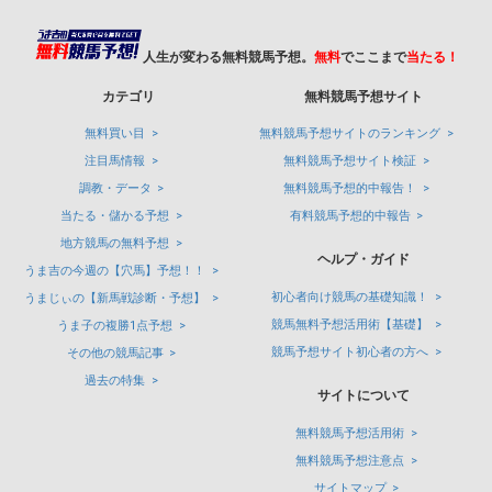
人生が変わる無料競馬予想。
無料
でここまで
当たる！
カテゴリ
無料競馬予想サイト
無料買い目
無料競馬予想サイトのランキング
注目馬情報
無料競馬予想サイト検証
調教・データ
無料競馬予想的中報告！
当たる・儲かる予想
有料競馬予想的中報告
地方競馬の無料予想
ヘルプ・ガイド
うま吉の今週の【穴馬】予想！！
初心者向け競馬の基礎知識！
うまじぃの【新馬戦診断・予想】
競馬無料予想活用術【基礎】
うま子の複勝1点予想
競馬予想サイト初心者の方へ
その他の競馬記事
過去の特集
サイトについて
無料競馬予想活用術
無料競馬予想注意点
サイトマップ