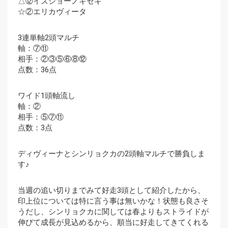
△⑫イズジョーノキセキ
☆②エリカヴィータ
3連単軸2頭マルチ
軸：⑦⑪
相手：②③⑤⑥⑧⑫
点数：36点
ワイド1頭軸流し
軸：②
相手：⑤⑦⑪
点数：3点
ディヴィーナとシンリョクカの2頭軸マルチで勝負しま
す♪
当週の追い切りまでみて好走3頭として紹介したから、
印上位については特に言う事は無いかな！状態も良さそ
うだし、シンリョクカに関しては春よりもストライドが
伸びて成長が見込めるから、順当に好走してきてくれる