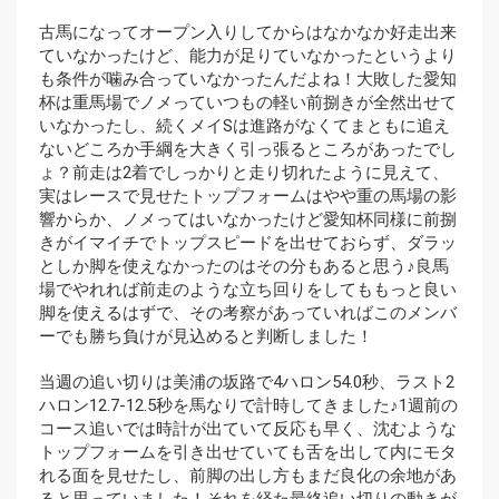
古馬になってオープン入りしてからはなかなか好走出来
ていなかったけど、能力が足りていなかったというより
も条件が噛み合っていなかったんだよね！大敗した愛知
杯は重馬場でノメっていつもの軽い前捌きが全然出せて
いなかったし、続くメイSは進路がなくてまともに追え
ないどころか手綱を大きく引っ張るところがあったでし
ょ？前走は2着でしっかりと走り切れたように見えて、
実はレースで見せたトップフォームはやや重の馬場の影
響からか、ノメってはいなかったけど愛知杯同様に前捌
きがイマイチでトップスピードを出せておらず、ダラッ
としか脚を使えなかったのはその分もあると思う♪良馬
場でやれれば前走のような立ち回りをしてももっと良い
脚を使えるはずで、その考察があっていればこのメンバ
ーでも勝ち負けが見込めると判断しました！
当週の追い切りは美浦の坂路で4ハロン54.0秒、ラスト2
ハロン12.7-12.5秒を馬なりで計時してきました♪1週前の
コース追いでは時計が出ていて反応も早く、沈むような
トップフォームを引き出せていても舌を出して内にモタ
れる面を見せたし、前脚の出し方もまだ良化の余地があ