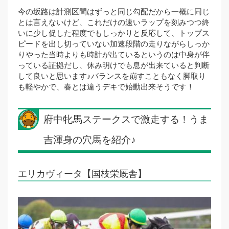
今の坂路は計測区間はずっと同じ勾配だから一概に同じ
とは言えないけど、これだけの速いラップを刻みつつ終
いに少し促した程度でもしっかりと反応して、トップス
ピードを出し切っていない加速段階の走りながらしっか
りやった当時よりも時計が出ているというのは中身が伴
っている証拠だし、休み明けでも息が出来ていると判断
して良いと思います♪バランスを崩すこともなく脚取り
も軽やかで、春とは違うデキで始動出来そうです！
府中牝馬ステークスで激走する！うま
吉渾身の穴馬を紹介♪
エリカヴィータ【国枝栄厩舎】