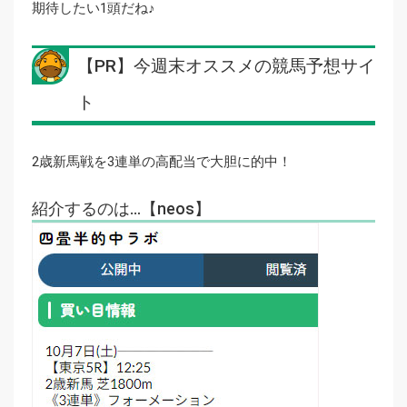
期待したい1頭だね♪
【PR】今週末オススメの競馬予想サイ
ト
2歳新馬戦を3連単の高配当で大胆に的中！
紹介するのは…【neos】