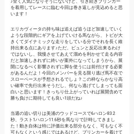
♪全く人気になりそうにないけど、引き続きブリンカー
を着用してレースに臨む今回は巻き返しが見込めると思
います！
エリカヴィータの持ち味は追えば追うほど加速していく
ような段階的にギアを上げていける馬ながら、トビが大
きくてダイナミックな走りをしている分でそれを長く維
持出来る点にあります♪ただ、ピュンと反応出来るわけ
ではないし、我慢させてあえて溜めを利かせて走る内容
だと加速しきれずに終いが案外になってしまうから、展
開になるべく影響されずに脚を使うには前付けする必要
があるんだよ！今回のメンバーを見る限り逃げ馬不在で
スローペースが予想されるでしょ？この枠ならかなり高
い確率で先行出来そうだし、何なら逃げてしまっても面
白いと思います！きっちり仕上がっていれば展開含めて
勝ち負けに期待しても良い1頭だね♪
当週の追い切りは美浦のウッドコースで6ハロン83.2
秒、ラスト1ハロン11.6秒を馬なりで計時してきまし
た！動き自体は特に評価出来る部分もなく、可もなく不
可もなくという感じではあるけど、ブリンカーを着けて