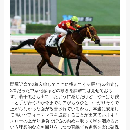
関屋記念で2着入線してここに挑んでくる馬だね♪前走は
2着だった中京記念ほどの動きを調教では見せておら
ず、若干硬さも出ていたように感じたけど、やっぱり鞍
上と手が合うのか今までギアがもうひとつ上がりそうで
上がらなかった面が改善されているから、本当に安定し
て高いパフォーマンスを披露することが出来ています！
スローの上がり勝負で好位の内めを取って脚を溜めると
いう理想的な立ち回りをしつつ直線でも進路を楽に確保