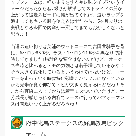
ップフォームは、軽い走りをするキレ味タイプというイ
メージだったからね♪緩さが解消してストライドの質が
上がって追走スピードに幅が出てくれば、速いラップを
追走してもキレる脚を使えるはずだから、5ヶ月ぶりの
実戦となる今回で内容が一変してきてもおかしくないと
思うよ！
当週の追い切りは美浦のウッドコースで吉田豊騎手を背
に、6ハロン85.0秒、ラスト1ハロン11.5秒を馬なりで計
時してきました♪時計的な変化はないんだけど、オーク
ス当時と比べるとトモの力強さは若干増しているかな！
そう大きく変化しているというわけではないけど、コー
ナーを走っている時は特に顕著にパワフルになっている
から完歩が良く伸びてトビが大きく見えるほどだね！そ
こから直線に入ってからは若干モタついていたけど、十
分成長が感じられる内容でレースに行ってパフォーマン
スは間違いなく上がるだろうね！
府中牝馬ステークスの好調教馬ピック
アップ♪