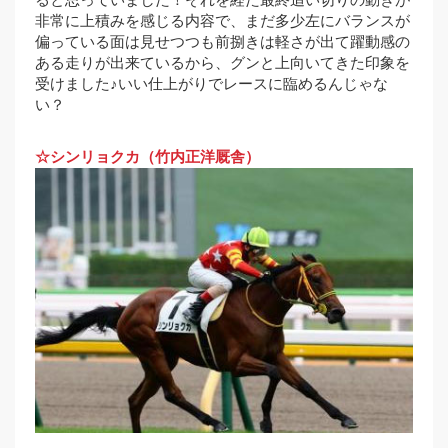
ると思っていました！それを経た最終追い切りの動きが
非常に上積みを感じる内容で、まだ多少左にバランスが
偏っている面は見せつつも前捌きは軽さが出て躍動感の
ある走りが出来ているから、グンと上向いてきた印象を
受けました♪いい仕上がりでレースに臨めるんじゃな
い？
☆シンリョクカ（竹内正洋厩舎）