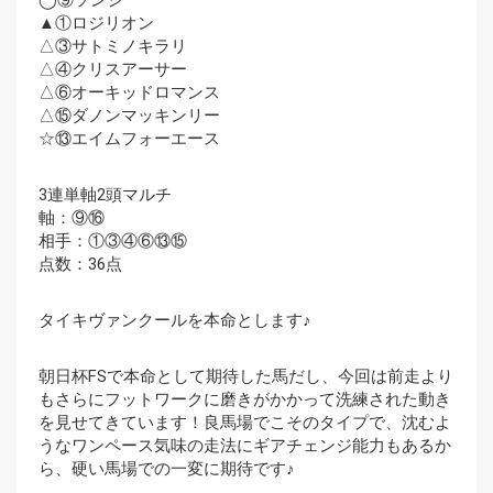
▲①ロジリオン
△③サトミノキラリ
△④クリスアーサー
△⑥オーキッドロマンス
△⑮ダノンマッキンリー
☆⑬エイムフォーエース
3連単軸2頭マルチ
軸：⑨⑯
相手：①③④⑥⑬⑮
点数：36点
タイキヴァンクールを本命とします♪
朝日杯FSで本命として期待した馬だし、今回は前走より
もさらにフットワークに磨きがかかって洗練された動き
を見せてきています！良馬場でこそのタイプで、沈むよ
うなワンペース気味の走法にギアチェンジ能力もあるか
ら、硬い馬場での一変に期待です♪