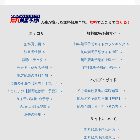
人生が変わる無料競馬予想。
無料
でここまで
当たる！
カテゴリ
無料競馬予想サイト
無料買い目
無料競馬予想サイトのランキング
注目馬情報
無料競馬予想サイト検証
調教・データ
無料競馬予想的中報告！
当たる・儲かる予想
有料競馬予想的中報告
地方競馬の無料予想
ヘルプ・ガイド
うま吉の今週の【穴馬】予想！！
初心者向け競馬の基礎知識！
うまじぃの【新馬戦診断・予想】
競馬無料予想活用術【基礎】
うま子の複勝1点予想
競馬予想サイト初心者の方へ
その他の競馬記事
過去の特集
サイトについて
無料競馬予想活用術
無料競馬予想注意点