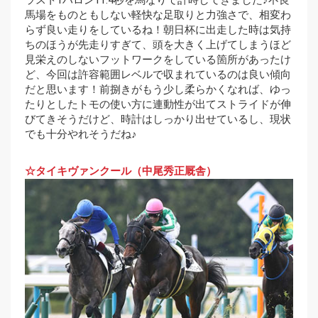
ラスト1ハロン11.4秒を馬なりで計時してきました♪不良
馬場をものともしない軽快な足取りと力強さで、相変わ
らず良い走りをしているね！朝日杯に出走した時は気持
ちのほうが先走りすぎて、頭を大きく上げてしまうほど
見栄えのしないフットワークをしている箇所があったけ
ど、今回は許容範囲レベルで収まれているのは良い傾向
だと思います！前捌きがもう少し柔らかくなれば、ゆっ
たりとしたトモの使い方に連動性が出てストライドが伸
びてきそうだけど、時計はしっかり出せているし、現状
でも十分やれそうだね♪
☆タイキヴァンクール（中尾秀正厩舎）