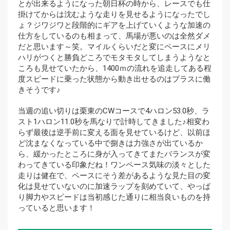
とが出来るようになった朝日杯の時から、レースでも仕
掛けてからは沈むような走りを見せるようになったでし
ょ？ジワジワと段階的にギアを上げていくような加速の
仕方をしているのも相まって、馬場が悪いのは全然ダメ
だと思います～笑。マイルくらいだと変にペースにメリ
ハリがつくと勝負どころでモタモタしてしまうようなと
ころも見せていたから、1400ｍの流れを追走してある程
度スピードに乗った状態から動き出せるのはプラスに働
きそうです♪
当週の追い切りは栗東のCWコースで4ハロン53.0秒、ラ
スト1ハロン11.0秒を馬なりで計時してきました♪相変わ
らず最後は逆手前に変える面を見せているけど、以前ほ
ど沈まなくなっている中で捌きは力強さが出ているか
ら、緩かったところに身が入ってきてまたバランスが変
わってきている印象だね！ワンペース気味の淡々とした
走りは健在で、ペースにそう差があるような見た目の変
化は見せていないのに加速ラップを刻めていて、やっぱ
り脚力やスピードは当初感じた通りに相当良いものを持
っていると思います！