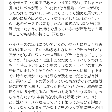
きを作っていく最中であっという間に交わしてしまった
脚力はレベルが違っていたね♪そう極端にペースが遅か
ったわけではないし、やっぱりじっくり溜めた馬でない
と終いに反応出来ないような淡々とした流れだったか
ら、あのペースで競馬をしたのに最後の1ハロンだけ本
気で走ったような仕掛けで勝っているのが圧巻だよ！当
然ここでも期待が持てる1頭だね♪
ハイペースの流れについていくのがやっとに見えた昇級
初戦は追い出してから動ききれないせいで思ったほどギ
アが上がらずにワンペース気味にダラッと走ってしまっ
たけど、前走のように道中になだめてメリハリをつけて
あげた時はギアチェンジ型のようなストライドの変化を
見せていました！そこからトップフォームに移行するま
でに時間が掛かったのは緩さが残るせいだとは思うけ
ど、高いスピードの質を持っているおかげでその加速段
階の脚ですら周りとは違った脚色だったから、結果的に
長く良い脚を使えるのに瞬発力もあるという印象になっ
ちゃうんだよね♪本質的な持ち味は断定は出来ないけ
ど、速いペースを追走していても追ってからひと脚使え
るようなそんなタイプかな！道中のラップ的に中京の14