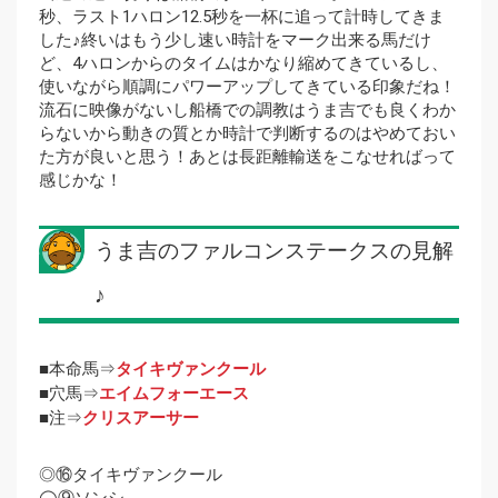
秒、ラスト1ハロン12.5秒を一杯に追って計時してきま
した♪終いはもう少し速い時計をマーク出来る馬だけ
ど、4ハロンからのタイムはかなり縮めてきているし、
使いながら順調にパワーアップしてきている印象だね！
流石に映像がないし船橋での調教はうま吉でも良くわか
らないから動きの質とか時計で判断するのはやめておい
た方が良いと思う！あとは長距離輸送をこなせればって
感じかな！
うま吉のファルコンステークスの見解
♪
■本命馬⇒
タイキヴァンクール
■穴馬⇒
エイムフォーエース
■注⇒
クリスアーサー
◎⑯タイキヴァンクール
◯⑨ソンシ