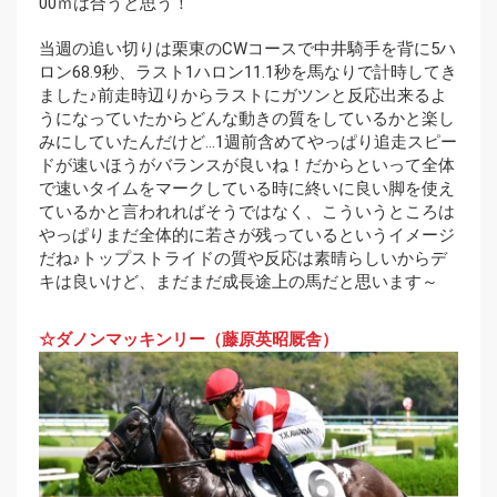
00ｍは合うと思う！
当週の追い切りは栗東のCWコースで中井騎手を背に5ハ
ロン68.9秒、ラスト1ハロン11.1秒を馬なりで計時してき
ました♪前走時辺りからラストにガツンと反応出来るよ
うになっていたからどんな動きの質をしているかと楽し
みにしていたんだけど…1週前含めてやっぱり追走スピー
ドが速いほうがバランスが良いね！だからといって全体
で速いタイムをマークしている時に終いに良い脚を使え
ているかと言われればそうではなく、こういうところは
やっぱりまだ全体的に若さが残っているというイメージ
だね♪トップストライドの質や反応は素晴らしいからデ
キは良いけど、まだまだ成長途上の馬だと思います～
☆ダノンマッキンリー（藤原英昭厩舎）