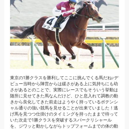
東京の1勝クラスを勝利してここに挑んでくる馬だね♪デ
ビュー当時から陣営からは緩さがある上に気持ちにも幼
さがあるとのことで、実際にレースでもそういう挙動は
随所に見せてきた馬なんだけど、ひと息入れて調教の動
きから良化してきた前走はようやく持っているポテンシ
ャル通りの強い競馬を見せることが出来ていました！逃
げ馬を見つつ仕掛けのタイミングを持ったままで待って
いた次走で1勝クラスを突破するスパークリシャール
を、ジワッと動かしながらトップフォームまでの体の動