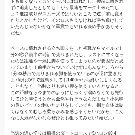
トも良くなって五分くらいには出れたし、極端に離され
ずに追走したとしても上がり最速をマーク出来たでし
ょ？進路取りがスムーズではないところで逆手前に変え
たりとかしたけど、そのロスさえなければ勝ち負けして
いたんじゃないかな？重賞でもやれる決め手がありそう
だね♪
ペースに慣れさせる立ち回りをした初戦からマイルで1
分33秒台前半の時計で走りきれたし、ラストに甘くなっ
たのは距離や一気に脚を使ってしまったのが要因だと思
っています！前半からついていけずにあんなところから
1分33秒台で走りきれる脚を使っているのが逆に驚きだ
よ♪流れの中で競馬をしても1400ｍなら終いに甘くなる
こともなく、当時よりも速い脚を使えているとなると、
この距離なら今までのようにじっくり溜めなくても先行
してひと脚使うとかも全然やれそうなんだよね！小気味
の良いピッチの利いた走りをしていても、捌き自体は硬
くはなくてむしろ柔らかみを感じるくらいだから、こん
なに人気がないならぜひとも狙ってみたい1頭だよ♪
当週の追い切りは船橋のダートコースで5ハロン68.4