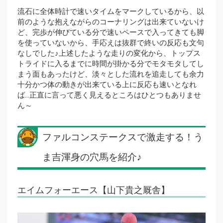
流石に全体時計で速いタイムをマークしているから、以
前のような抱えながらのコーナリングは出来ていないけ
ど、完歩が伸びている分で速いペースで入ってきても脚
を使っていないから、手応えは抜群で終いの反応も文句
なしでした♪上述したような走りの変化から、トップス
トライドに入るまでに時間が掛かる分でモタモタしてし
まう面もあったけど、淡々とした流れを追走しても余力
十分かつ体の動きが出来ている上に反応も速いとなれ
ば…正直に言って悪く見えるところはひとつもありませ
ん～
ファルコンステークスで激走する！う
ま吉渾身の穴馬を紹介♪
エイムフォーエース【山下貴之厩舎】