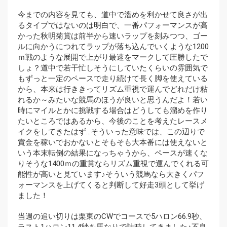
今までの内容を見ても、道中で溜めを利かせて良さが出
るタイプではないのは明白で、一番パフォーマンスが高
かった秋明菊賞は前半から速いラップを刻みつつ、ゴー
ルに向かうにつれてラップが落ち込んでいくような1200
ｍ戦のような展開で上がり最速をマークして圧勝したで
しょ？道中で若干忙しそうにしていたくらいの雰囲気で
もずっと一定のペースで走り続けて長く脚を使えている
から、本来は行ききってリズム重視で運んでどれだけ粘
れるか～みたいな競馬のほうが良いと思うんだよ！若い
時にマイルとかに挑戦する場合はどうしても溜めを作り
たいところではあるから、今後のことを考えたレースメ
イクをしてきたはず…そういった意味では、この辺りで
賞金を稼いでおかないとそもそも大本番には使えないと
いう本末転倒の結果になっちゃうから、ペースが速くな
りそうな1400ｍの重賞ならリズム重視で運んでくれる可
能性が高いと見ています♪そういう競馬なら大きくパフ
ォーマンスを上げてくると判断して好走3頭として挙げ
ました！
当週の追い切りは栗東のCWでコースで5ハロン66.9秒、