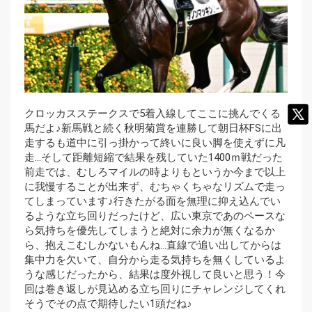
クロッカスステークスで5着入線してここに挑んでくる
馬だよ♪新馬戦と続く秋明菊賞を連勝して朝日杯FSに出
走するも道中に引っ掛かって終いに良い脚を使えずに凡
走…そして距離短縮で結果を残していた1400ｍ戦だった
前走では、むしろマイルの時よりもというか今まで以上
に我慢することが出来ず、むちゃくちゃなリズムで走っ
てしまっています♪行きたがる面を無理に抑え込んでい
るような立ち回りだったけど、広い東京であのペースな
ら気持ちを優先してしまうと絶対に余力が無くなるか
ら、抱えこむしかないもんね…直線で追い出してからは
集中力を欠いて、自分から走る気持ちを無くしているよ
うな感じだったから、結果は度外視して良いと思う！今
回は巻き返しが見込める立ち回りにチャレンジしてくれ
そうでその点で期待したい1頭だね♪