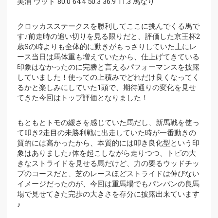
美浦 ウッド 80.0 64.4 50.3 36.9 11.3 馬なり
クロッカスステークスを勝利してここに挑んでくる馬で
す♪前走時の追い切りを見る限りだと、評価した京王杯2
歳Sの時よりも全体的に動きがもっさりしていた上にレ
ース当日は馬体重も増えていたから、仕上げてきている
印象はなかったのに完勝と言えるパフォーマンスを披露
していました！使っての上積みでどれだけ良くなってく
るかと楽しみにしていた1頭で、期待通りの変化を見せ
てきた今回はトップ評価となりました！
もともとトモの緩さを感じていた馬だし、新馬戦を使っ
て叩き2走目の未勝利戦に出走していた時が一番動きの
質的には高かったから、本質的には叩き良化型という印
象はありました♪体を起こしながら走りつつ、トビの大
きなストライドを見せる馬だけど、力の要るウッドチッ
プのコースだと、芝のレースほどストライドは伸びない
イメージだったのが、今回は重馬場でもパンパンの良馬
場で見せてきた完歩の大きさを存分に披露出来ています
♪