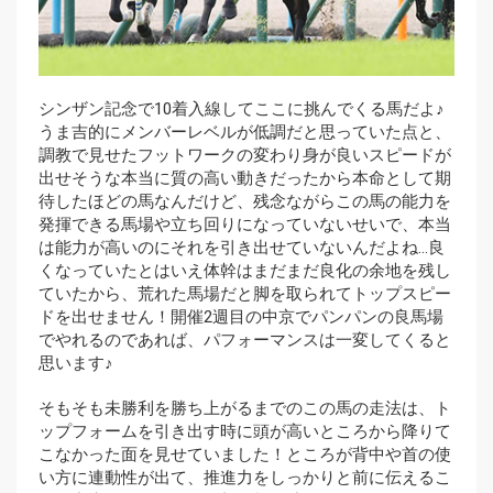
シンザン記念で10着入線してここに挑んでくる馬だよ♪
うま吉的にメンバーレベルが低調だと思っていた点と、
調教で見せたフットワークの変わり身が良いスピードが
出せそうな本当に質の高い動きだったから本命として期
待したほどの馬なんだけど、残念ながらこの馬の能力を
発揮できる馬場や立ち回りになっていないせいで、本当
は能力が高いのにそれを引き出せていないんだよね…良
くなっていたとはいえ体幹はまだまだ良化の余地を残し
ていたから、荒れた馬場だと脚を取られてトップスピー
ドを出せません！開催2週目の中京でパンパンの良馬場
でやれるのであれば、パフォーマンスは一変してくると
思います♪
そもそも未勝利を勝ち上がるまでのこの馬の走法は、ト
ップフォームを引き出す時に頭が高いところから降りて
こなかった面を見せていました！ところが背中や首の使
い方に連動性が出て、推進力をしっかりと前に伝えるこ