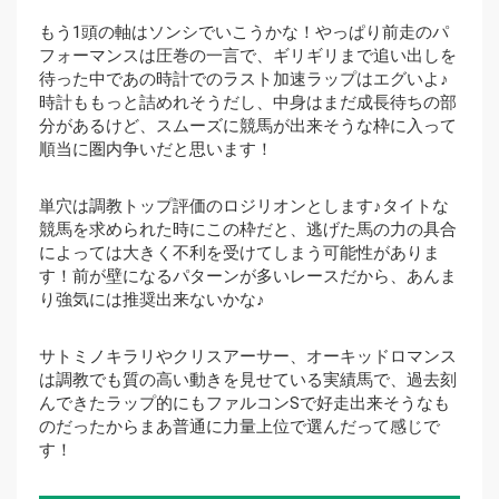
もう1頭の軸はソンシでいこうかな！やっぱり前走のパ
フォーマンスは圧巻の一言で、ギリギリまで追い出しを
待った中であの時計でのラスト加速ラップはエグいよ♪
時計ももっと詰めれそうだし、中身はまだ成長待ちの部
分があるけど、スムーズに競馬が出来そうな枠に入って
順当に圏内争いだと思います！
単穴は調教トップ評価のロジリオンとします♪タイトな
競馬を求められた時にこの枠だと、逃げた馬の力の具合
によっては大きく不利を受けてしまう可能性がありま
す！前が壁になるパターンが多いレースだから、あんま
り強気には推奨出来ないかな♪
サトミノキラリやクリスアーサー、オーキッドロマンス
は調教でも質の高い動きを見せている実績馬で、過去刻
んできたラップ的にもファルコンSで好走出来そうなも
のだったからまあ普通に力量上位で選んだって感じで
す！