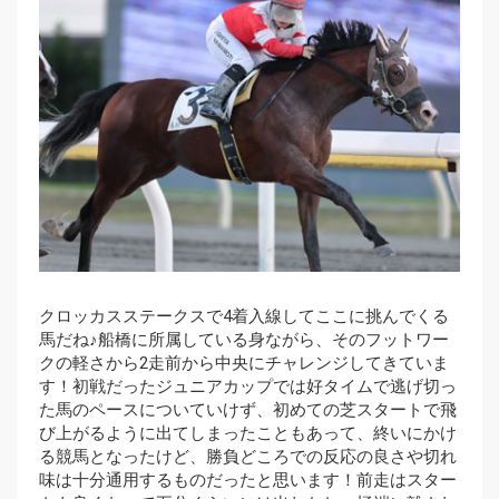
クロッカスステークスで4着入線してここに挑んでくる
馬だね♪船橋に所属している身ながら、そのフットワー
クの軽さから2走前から中央にチャレンジしてきていま
す！初戦だったジュニアカップでは好タイムで逃げ切っ
た馬のペースについていけず、初めての芝スタートで飛
び上がるように出てしまったこともあって、終いにかけ
る競馬となったけど、勝負どころでの反応の良さや切れ
味は十分通用するものだったと思います！前走はスター