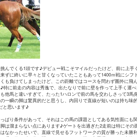
挑んでくる1頭です♪デビュー戦こそマイルだったけど、前に上手
来ずに終いに早々と甘くなっていたこともあって1400ｍ戦にシフト
しくも負けてしまったけど、この距離ではコースを問わず圏外に飛
♪特に前走の内容は秀逸で、出たなりで前に壁を作って上手く運べ
も他馬と違いすぎて、たった1ハロンで前の馬を交わしさって3馬
この一瞬の脚は驚異的だと思うし、内回りで直線が短いのは持ち味
だと思います♪
やっぱり条件があって、それはこの馬の課題としてある気性面にも
脚は溜まらない点にあります♪ゲートを出過ぎた2走前は特にその
実はなかったせいで、直線で見せるフットワークの質が勝った未勝