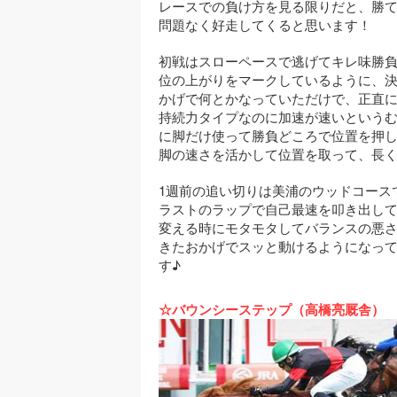
レースでの負け方を見る限りだと、勝て
問題なく好走してくると思います！
初戦はスローペースで逃げてキレ味勝負
位の上がりをマークしているように、
かげで何とかなっていただけで、正直
持続力タイプなのに加速が速いという
に脚だけ使って勝負どころで位置を押し
脚の速さを活かして位置を取って、長く
1週前の追い切りは美浦のウッドコースで
ラストのラップで自己最速を叩き出し
変える時にモタモタしてバランスの悪
きたおかげでスッと動けるようになっ
す♪
☆バウンシーステップ（高橋亮厩舎）