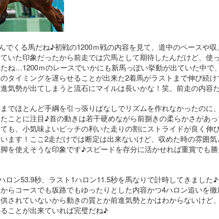
挑んでくる馬だね♪初戦の1200ｍ戦の内容を見て、道中のペースや
していた印象だったから前走では穴馬として期待したんだけど、使
たね…1200ｍのレースでいかにも新馬っぽい挙動が出ていた中で
のタイミングを遅らせることが出来た2着馬がラストまで伸び続け
前進気勢が出てしまうと流石にマイルは長いかな！笑。前走の内容
までほとんど手綱を引っ張りぱなしでリズムを作れなかったのに、
たことに注目♪首の動きは若干硬めながら前捌きの柔らかさがあっ
しても、小気味よいピッチの利いた走りの割にストライドが良く伸
います！ここ2走だけでは断定は出来ないけど、収めた時の雰囲気
脚を使えそうな印象です♪スピードを存分に活かせれば重賞でも勝
ハロン53.9秒、ラスト1ハロン11.5秒を馬なりで計時してきました
からコースでも坂路でもゆったりとした内容かつ4ハロン追いを徹
提供されていないから動きの質とか前進気勢とかはわからないけど
ることが出来ていれば完璧だね♪