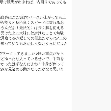
形で競馬が出来れば、内回りであっても
自身はここ3戦でペースが上がっても上
がら割りと反応良くスピードに乗れるお
思うんだよ！走法的には長く脚を使える
を受けた上に大味に仕掛けたことで無駄
は秀逸で巻き返しての僅差だからね♪二の
勝っていてもおかしくないくらいだよ♪
りでマークしてきました♪終い重点だから
ほどゆったり入っているせいで、手前を
なかったはずなんだよね！中身が伴って
積みが見込める動きだったかなと思いま