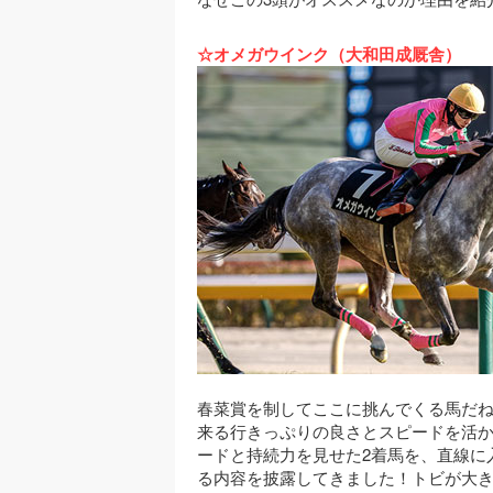
☆オメガウインク（大和田成厩舎）
春菜賞を制してここに挑んでくる馬だね
来る行きっぷりの良さとスピードを活か
ードと持続力を見せた2着馬を、直線に
る内容を披露してきました！トビが大