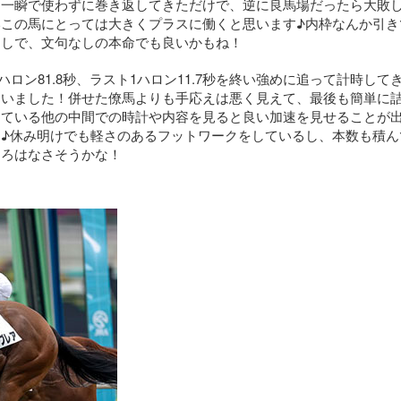
を一瞬で使わずに巻き返してきただけで、逆に良馬場だったら大敗
この馬にとっては大きくプラスに働くと思います♪内枠なんか引き
るしで、文句なしの本命でも良いかもね！
ハロン81.8秒、ラスト1ハロン11.7秒を終い強めに追って計時し
ていました！併せた僚馬よりも手応えは悪く見えて、最後も簡単に
っている他の中間での時計や内容を見ると良い加速を見せることが
♪休み明けでも軽さのあるフットワークをしているし、本数も積ん
ころはなさそうかな！