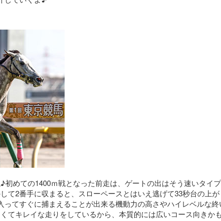
♪初めての1400ｍ戦となった前走は、ゲートの出はそう速いタイ
して2番手に収まると、スローペースとはいえ逃げて33秒台の上が
入ってすぐに捕まえることが出来る機動力の高さやハイレベルな終
きくてキレイな走りをしているから、本質的には広いコース向きか