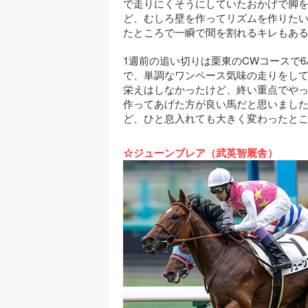
で走りにくそうにしていたおかげで脚
ど、むしろ壁を作ってリズムを作りたい
たところで一瞬で間を割れるキレもあ
1週前の追い切りは栗東のCWコースで6
で、単調なワンペース気味の走りをし
栄えはしなかったけど、終い重点でや
作ってあげた方が良い馬だと思いました
ど、ひと息入れても大きく変わったと
☆ジューンブレア（武英智厩舎）