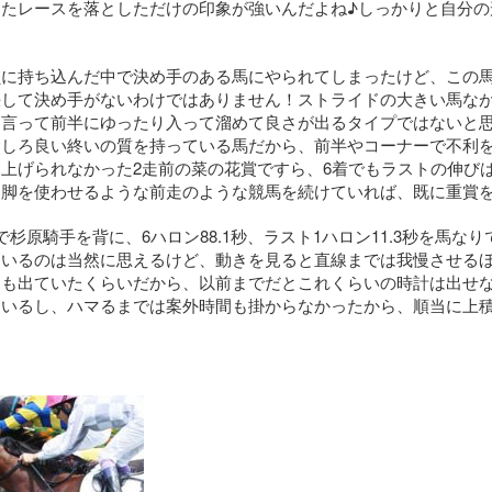
たレースを落としただけの印象が強いんだよね♪しっかりと自分の
に持ち込んだ中で決め手のある馬にやられてしまったけど、この馬
決して決め手がないわけではありません！ストライドの大きい馬な
に言って前半にゆったり入って溜めて良さが出るタイプではないと
むしろ良い終いの質を持っている馬だから、前半やコーナーで不利
上げられなかった2走前の菜の花賞ですら、6着でもラストの伸び
脚を使わせるような前走のような競馬を続けていれば、既に重賞を
杉原騎手を背に、6ハロン88.1秒、ラスト1ハロン11.3秒を馬な
ているのは当然に思えるけど、動きを見ると直線までは我慢させる
さも出ていたくらいだから、以前までだとこれくらいの時計は出せ
ているし、ハマるまでは案外時間も掛からなかったから、順当に上