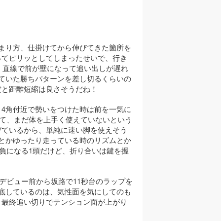
収まり方、仕掛けてから伸びてきた箇所を
ってピリッとしてしまったせいで、行き
、直線で前が壁になって追い出しが遅れ
ていた勝ちパターンを差し切るくらいの
だと距離短縮は良さそうだね！
4角付近で勢いをつけた時は前を一気に
て、まだ体を上手く使えていないという
びているから、単純に速い脚を使えそう
とかゆったり走っている時のリズムとか
負になる1頭だけど、折り合いは鍵を握
♪デビュー前から坂路で11秒台のラップを
底しているのは、気性面を気にしてのも
、最終追い切りでテンション面が上がり