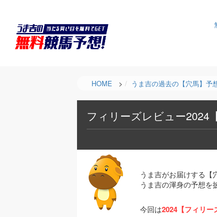
HOME
>
うま吉の過去の【穴馬】予
フィリーズレビュー202
うま吉がお届けする【
うま吉の渾身の予想を
今回は
2024【フィリ