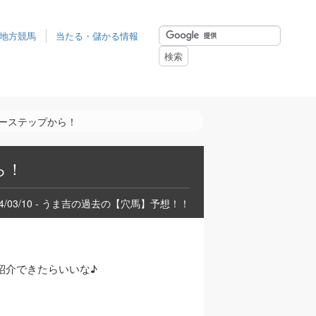
地方競馬
当たる・儲かる情報
シーステップから！
ら！
24/03/10 - うま吉の過去の【穴馬】予想！！
紹介できたらいいな♪