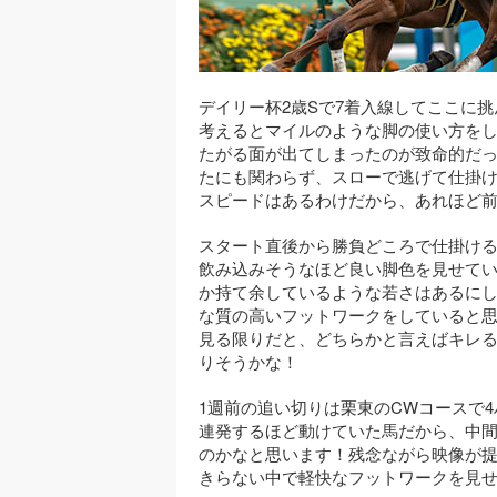
デイリー杯2歳Sで7着入線してここに
考えるとマイルのような脚の使い方を
たがる面が出てしまったのが致命的だっ
たにも関わらず、スローで逃げて仕掛け
スピードはあるわけだから、あれほど
スタート直後から勝負どころで仕掛ける
飲み込みそうなほど良い脚色を見せてい
か持て余しているような若さはあるに
な質の高いフットワークをしていると思
見る限りだと、どちらかと言えばキレる
りそうかな！
1週前の追い切りは栗東のCWコースで4
連発するほど動けていた馬だから、中間
のかなと思います！残念ながら映像が
きらない中で軽快なフットワークを見せ