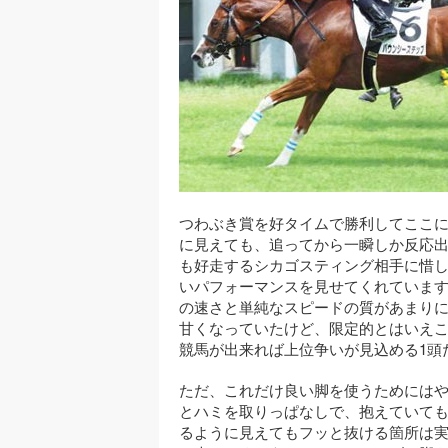
つわぶき賞を好タイムで勝利してここに
に見えても、追ってから一瞬しか反応出
も好走するシカゴスティング相手に惜
いパフォーマンスを見せてくれています
の速さと単純なスピードの質があまりに
甘くなっていたけど、限定的とはいえ
競馬が出来れば上位争いが見込める1頭
ただ、これだけ良い脚を使うためには
とハミを取りっぱなしで、抱えていても
るように見えてもフッと抜ける箇所は