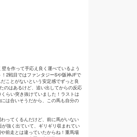
く壁を作って手応え良く運べているよう
！2戦目ではファンタジーSや阪神JFで
んだことがないという安定感でずっと良
たのはあるけど、追い出してからの反応
身くらい突き抜けていました！ラストは
的には合いそうだから、この馬も自分の
関わってくるんだけど、前に馬がいない
面が強く出ていて、ギリギリ収まれてい
利や前走とは違っていたからね！重馬場