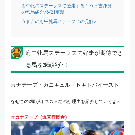
府中牝馬ステークスで激走する！うま吉渾身
の穴馬紹介♪6/21更新
うま吉の府中牝馬ステークスの見解♪
府中牝馬ステークスで好走が期待でき
る馬を3頭紹介！
カナテープ・カニキュル・セキトバイースト
なぜこの3頭がオススメなのか理由を紹介していくよ♪
☆カナテープ（堀宣行厩舎）