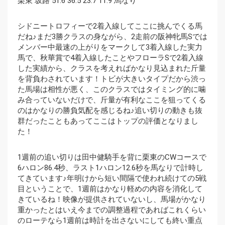
栗東 坂路 51.6 36.5 23.7 11.9 馬なり
シドニートロフィーで2着入線してここに挑んでくる馬
だね♪まだ3勝クラスの身ながら、2走前の阪神牝馬Sでは
メンバー中最速の上がりをマークして3着入線した実力
馬で、秋華賞で4着入線したことやフローラSで2着入線
した実績から、クラスを考えればかなり見込まれた斤量
を背負わされています！トビが大きいタイプだから渋っ
た馬場は相性が悪く、このクラスではタイミング的に噛
み合っていないだけで、斤量が有利なここを狙ってくる
のはかなりの勝負気配を感じるね♪追い切りの動きも抜
群だったこともあってここはトップの評価となりまし
た！
1週前の追い切りは田中健騎手を背に栗東のCWコースで
6ハロン86.4秒、ラスト1ハロン12.6秒を馬なりで計時し
てきています♪年明けから短い間隔で使われ続けての5戦
目ということで、1週前はかなり軽めの内容を消化して
きているね！映像が提供されていないし、馬場がかなり
重かったとはいえ今までの調整過程であればこれくらい
のローテなら1週前は時計を出さないにしても終い重点