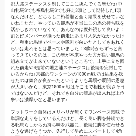
都大路ステークスを制してここに挑んでくる馬だね♪中
山牝馬Sでも福島牝馬Sでも好走3頭として期待した1頭
なんだけど、どちらも二桁着順と全く結果を残せていな
いね！ただ、やっている競馬が本当にこの馬の持ち味を
活かしきれていなくて、あんなのは度外視して良いよ！
割と好メンバーが揃った前走はあまり人気がなかったけ
ど、稍重の馬場でペースや隊列が向いたとしてもあれく
らいは走れるとは思っていました！3歳時からずっと言
ってきているのは、この馬が本来やった方が良い競馬の
組み立てが出来ていないというところで、上手に立ち回
れた前走や4走前の壇之浦ステークスは後続を完封して
いるからね♪京都のワンターンの1800ｍ戦では結果を残
せたのは舞台が良かったというよりも馬場や展開の恩恵
が大きいから、東京1800ｍ戦はそこまで相性が良さそう
ではないんだけど、それでも自分の競馬が出来れば上位
争いは濃厚かなと思います♪
フットワーク自体はメリハリが無くてワンペース気味で
単調な走りをしているんだけど、長く良い脚を持続でき
る牝馬らしからぬ持ち味を武器に、後続に脚を使わせる
ような逃げをうつか、先行して早めにスパートして4角