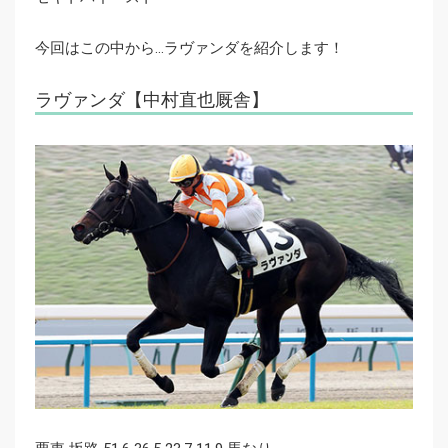
今回はこの中から…ラヴァンダを紹介します！
ラヴァンダ【中村直也厩舎】