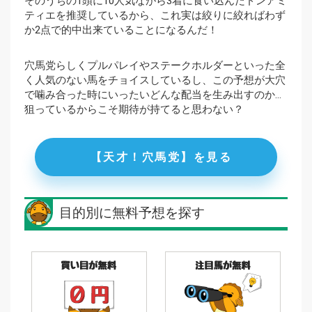
そのうちの1頭に10人気ながら3着に食い込んだドンアミ
ティエを推奨しているから、これ実は絞りに絞ればわず
か2点で的中出来ていることになるんだ！
穴馬党らしくプルパレイやステークホルダーといった全
く人気のない馬をチョイスしているし、この予想が大穴
で噛み合った時にいったいどんな配当を生み出すのか…
狙っているからこそ期待が持てると思わない？
【天才！穴馬党】を見る
目的別に無料予想を探す