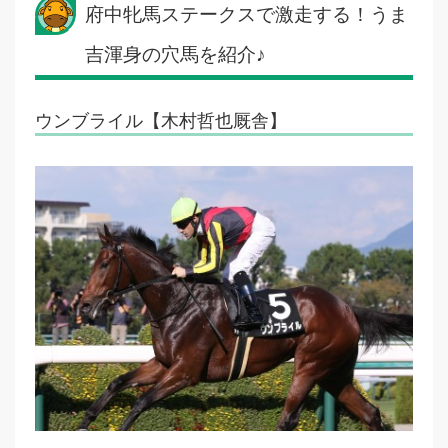
府中牝馬ステークスで激走する！うま
吉渾身の穴馬を紹介♪
ウンブライル【木村哲也厩舎】