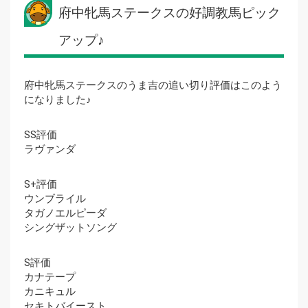
府中牝馬ステークスの好調教馬ピック
アップ♪
府中牝馬ステークスのうま吉の追い切り評価はこのよう
になりました♪
SS評価
ラヴァンダ
S+評価
ウンブライル
タガノエルピーダ
シングザットソング
S評価
カナテープ
カニキュル
セキトバイースト