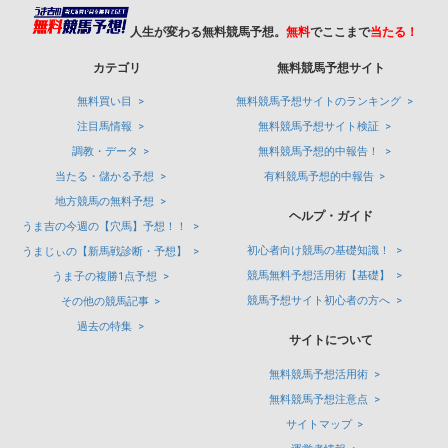
人生が変わる無料競馬予想。
無料
でここまで
当たる！
カテゴリ
無料競馬予想サイト
無料買い目
無料競馬予想サイトのランキング
注目馬情報
無料競馬予想サイト検証
調教・データ
無料競馬予想的中報告！
当たる・儲かる予想
有料競馬予想的中報告
地方競馬の無料予想
ヘルプ・ガイド
うま吉の今週の【穴馬】予想！！
初心者向け競馬の基礎知識！
うまじぃの【新馬戦診断・予想】
競馬無料予想活用術【基礎】
うま子の複勝1点予想
競馬予想サイト初心者の方へ
その他の競馬記事
過去の特集
サイトについて
無料競馬予想活用術
無料競馬予想注意点
サイトマップ