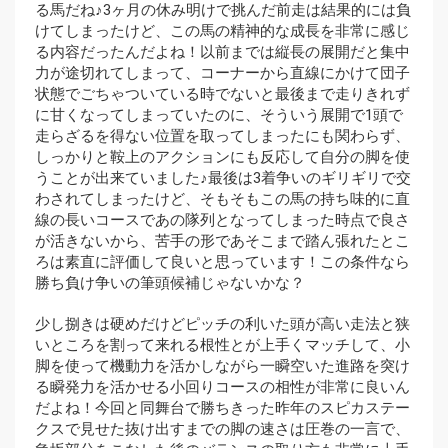
る馬だね♪3ヶ月の休み明けで挑んだ前走は結果的には負
けてしまったけど、この馬の精神的な成長を非常に感じ
る内容だったんだよね！以前までは縦長の展開だと集中
力が途切れてしまって、コーナーから直線にかけて団子
状態でごちゃついている時でないと最後まで走りきれず
に甘くなってしまっていたのに、そういう展開で1頭で
走らざるを得ない位置を取ってしまったにも関わらず、
しっかりと鞍上のアクションにも反応して自分の脚を使
うことが出来ていました♪最後は3着争いのギリギリで交
わされてしまったけど、そもそもこの馬の持ち味的に直
線の長いコースであの隊列となってしまった時点で良さ
が活きないから、苦手の形であそこまで踏ん張れたとこ
ろは素直に評価して良いと思っています！この条件なら
勝ち負け争いの筆頭候補じゃないかな？
少し捌きは硬めだけどピッチの利いた頭が高い走法と狭
いところを割って来れる根性とが上手くマッチして、小
脚を使って機動力を活かしながら一瞬空いた進路を突け
る瞬発力を活かせる小回りコースの相性が非常に良いん
だよね！今回と同舞台で勝ちきった昨年のスピカステー
クスで見せた抜け出すまでの脚の速さは圧巻の一言で、