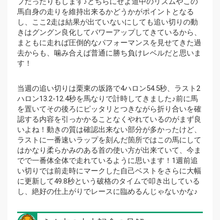
プだったりもします♪どちらにせよ道中のリズムやこの
馬自身の走りを維持出来るかどうかがポイントとなる
し、ここ2走は結果が出ていないにしても追い切りの動
きはグングン良化してパワーアップしてきているから、
まともに走れば圧倒的なパフォーマンスを見せてきた過
去からも、噛み合えば普通に勝ち負けレベルだと思いま
す！
当週の追い切りは栗東の坂路で4ハロン54.5秒、ラスト2
ハロン13.2-12.4秒を馬なりで計時してきました♪前に馬
を置いてその後ろにピッタリとつきながら折り合いを確
認する内容を引っかかることなくやれているのがまず良
いよね！動きの質は確認出来ない部分が多かったけど、
ラストに一番速いラップを刻んだ箇所ではこの馬にして
はかなり柔らかみのある首の使い方が出来ていて、今ま
でで一番体全体で走れているように思います！1週前追
い切りでは前走時にマークした自己ベストをさらに大幅
に更新して49.8秒という破格のタイムで叩き出している
し、絶好の仕上がりでレースに臨めるんじゃないかな♪