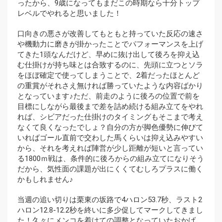
ったから、9歳になってもまだこの時期なら十分トップ
レベルでやれると思いました！
口向きの悪さが改善してもともと持っていた反応の速さ
や機動力に磨きが掛かったことでパフォーマンスを上げ
てきた1頭なんだけど、早めに抜け出して後ろを抑え込
む仕掛けが持ち味とは合致するのに、先頭に立つとソラ
をほぼ確定で使ってしまうことで、2着だったほとんど
の重賞がそれさえ無ければ勝っていたような内容ばかり
となっています♪ただ、前走のように後ろの位置で前を
目標にしながら最後まで差を詰め続ける組み立てをやれ
れば、シビアだった仕掛けのタイミングもそこまで考え
なくて良くなったでしょ？自分の方が脚色優勢に伸びて
いればゴール直前で交わした馬くらいは抑え込みやすい
から、それを考えれば陣営が少し距離が短いと言ってい
る1800ｍ戦は、条件的に後ろからの組み立てになりそう
だから、気性面の課題が出にくくてむしろプラスに働く
かもしれません♪
当週の追い切りは栗東の坂路で4ハロン53.7秒、ラスト2
ハロン12.8-12.2秒を終いに多少促してマークしてきまし
た！久々にメンコを着けての調整となっていたおかげ