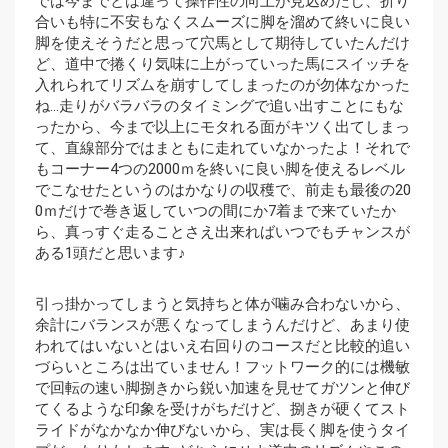
では今までとは違って操作性の向上が見込めたし、折り
合いも特に不安もなくスムーズに脚を溜めて終いに良い
脚を使えそうだと思って穴馬として期待していたんだけ
ど、道中で捲くり気味に上がっていった馬にスイッチを
入れられてリズムを崩すしてしまったのが勿体なかった
ね…走りがバラバラのタイミングで追い出すことにもな
ったから、今まで以上にモタれる面がキツく出てしまっ
て、直線部分ではまともに走れていなかったよ！それで
もコーナー4つの2000ｍを終いに良い脚を使えるレベル
でこなせたというのはかなりの収穫で、前走も最後の20
0ｍだけで巻き返していつの間にか7着まで来ていたか
ら、真っすぐ走ることさえ出来ればいつでもチャンスが
ある1頭だと思います♪
引っ掛かってしまうと気持ちと体が噛み合わないから、
余計にバランスが悪くなってしまうんだけど、あまり使
われてはいないとはいえ右回りのコースだと比較的追い
づらいところは出ていません！フットワーク的には機敏
で回転の速い脚捌きから鋭い加速を見せてガツンと伸び
てくるような印象を受けがちだけど、捌きが硬くてスト
ライドがなかなか伸びないから、実は長く脚を使うタイ