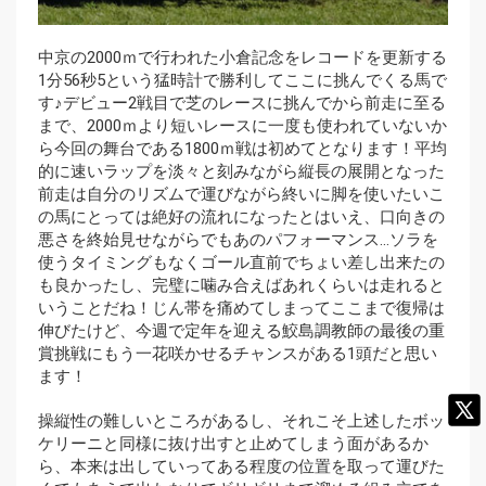
中京の2000ｍで行われた小倉記念をレコードを更新する
1分56秒5という猛時計で勝利してここに挑んでくる馬で
す♪デビュー2戦目で芝のレースに挑んでから前走に至る
まで、2000ｍより短いレースに一度も使われていないか
ら今回の舞台である1800ｍ戦は初めてとなります！平均
的に速いラップを淡々と刻みながら縦長の展開となった
前走は自分のリズムで運びながら終いに脚を使いたいこ
の馬にとっては絶好の流れになったとはいえ、口向きの
悪さを終始見せながらでもあのパフォーマンス…ソラを
使うタイミングもなくゴール直前でちょい差し出来たの
も良かったし、完璧に噛み合えばあれくらいは走れると
いうことだね！じん帯を痛めてしまってここまで復帰は
伸びたけど、今週で定年を迎える鮫島調教師の最後の重
賞挑戦にもう一花咲かせるチャンスがある1頭だと思い
ます！
操縦性の難しいところがあるし、それこそ上述したボッ
ケリーニと同様に抜け出すと止めてしまう面があるか
ら、本来は出していってある程度の位置を取って運びた