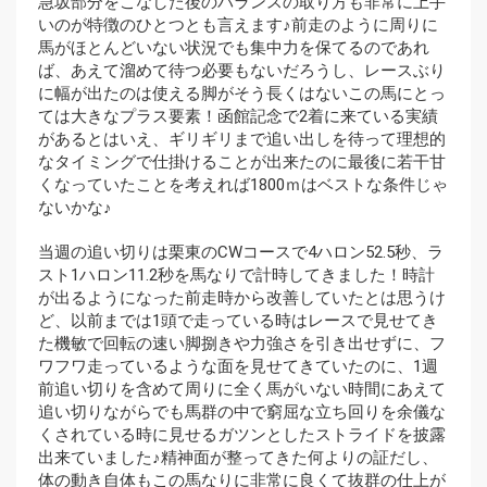
急坂部分をこなした後のバランスの取り方も非常に上手
いのが特徴のひとつとも言えます♪前走のように周りに
馬がほとんどいない状況でも集中力を保てるのであれ
ば、あえて溜めて待つ必要もないだろうし、レースぶり
に幅が出たのは使える脚がそう長くはないこの馬にとっ
ては大きなプラス要素！函館記念で2着に来ている実績
があるとはいえ、ギリギリまで追い出しを待って理想的
なタイミングで仕掛けることが出来たのに最後に若干甘
くなっていたことを考えれば1800ｍはベストな条件じゃ
ないかな♪
当週の追い切りは栗東のCWコースで4ハロン52.5秒、ラ
スト1ハロン11.2秒を馬なりで計時してきました！時計
が出るようになった前走時から改善していたとは思うけ
ど、以前までは1頭で走っている時はレースで見せてき
た機敏で回転の速い脚捌きや力強さを引き出せずに、フ
ワフワ走っているような面を見せてきていたのに、1週
前追い切りを含めて周りに全く馬がいない時間にあえて
追い切りながらでも馬群の中で窮屈な立ち回りを余儀な
くされている時に見せるガツンとしたストライドを披露
出来ていました♪精神面が整ってきた何よりの証だし、
体の動き自体もこの馬なりに非常に良くて抜群の仕上が