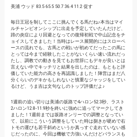
美浦 ウッド 83.5 65.5 50.7 36.4 11.2 促す
毎日王冠を制してここに挑んでくる馬だね♪本当はマイ
ルチャンピオンシップに出走を予定していたんだけど、
蹄の炎症により回避となっての復帰初戦で中山記念をチ
ョイスしてきました！当時はレース展開的にはスローペ
ースの流れでも、古馬との戦いが初めてだったこの馬に
とっては今まで経験したことがないくらい速い流れだっ
たし、調教での動きを見てもお世辞にもデキが良いとは
言えない中でキッチリと結果を出したのは、もともと評
価していた能力の高さを再認識しました！陣営はまだ八
分くらいのデキかもしれないと慎重なジャッジをしてい
るけど、うま吉は文句なしのトップ評価だよ♪
1週前の追い切りは美浦の坂路で4ハロン52.3秒、ラスト
2ハロン12.8-11.9秒を終いに強めに追ってマークしてき
ました！1週前までは坂路オンリーでの調整となってい
て、以前にこういう調整をしていた時は捌きが硬めで右
トモの運びも若干斜めというか真っすぐ走れていない感
じだったのに、今回は機敏で力強いんだけどバランスも