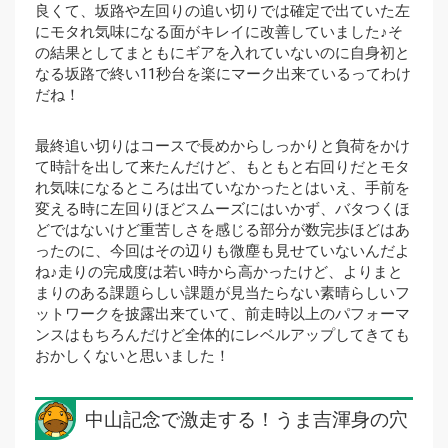
良くて、坂路や左回りの追い切りでは確定で出ていた左
にモタれ気味になる面がキレイに改善していました♪そ
の結果としてまともにギアを入れていないのに自身初と
なる坂路で終い11秒台を楽にマーク出来ているってわけ
だね！
最終追い切りはコースで長めからしっかりと負荷をかけ
て時計を出して来たんだけど、もともと右回りだとモタ
れ気味になるところは出ていなかったとはいえ、手前を
変える時に左回りほどスムーズにはいかず、バタつくほ
どではないけど重苦しさを感じる部分が数完歩ほどはあ
ったのに、今回はその辺りも微塵も見せていないんだよ
ね♪走りの完成度は若い時から高かったけど、よりまと
まりのある課題らしい課題が見当たらない素晴らしいフ
ットワークを披露出来ていて、前走時以上のパフォーマ
ンスはもちろんだけど全体的にレベルアップしてきても
おかしくないと思いました！
中山記念で激走する！うま吉渾身の穴