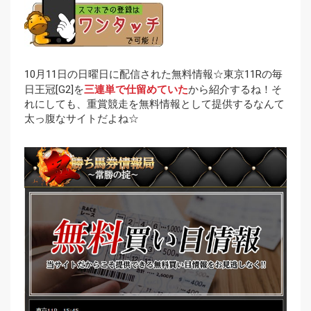
10月11日の日曜日に配信された無料情報☆東京11Rの毎
日王冠[G2]を
三連単で仕留めていた
から紹介するね！そ
れにしても、重賞競走を無料情報として提供するなんて
太っ腹なサイトだよね☆