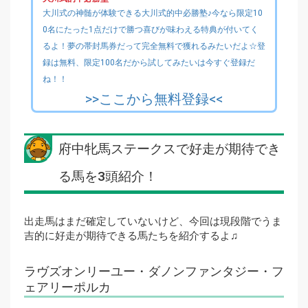
大川式の神髄が体験できる大川式的中必勝塾♪今なら限定10
0名にたった1点だけで勝つ喜びが味わえる特典が付いてく
るよ！夢の帯封馬券だって完全無料で獲れるみたいだよ☆登
録は無料、限定100名だから試してみたいは今すぐ登録だ
ね！！
>>ここから無料登録<<
府中牝馬ステークスで好走が期待でき
る馬を3頭紹介！
出走馬はまだ確定していないけど、今回は現段階でうま
吉的に好走が期待できる馬たちを紹介するよ♫
ラヴズオンリーユー・ダノンファンタジー・フ
ェアリーポルカ