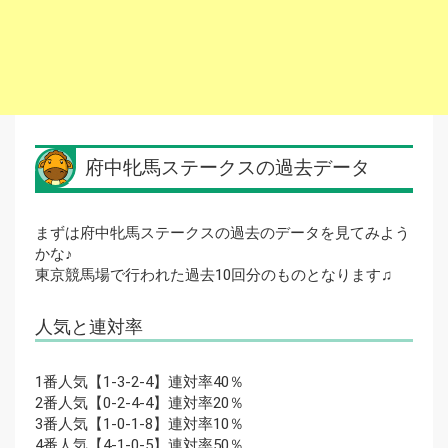
府中牝馬ステークスの過去データ
まずは府中牝馬ステークスの過去のデータを見てみよう
かな♪
東京競馬場で行われた過去10回分のものとなります♫
人気と連対率
1番人気【1-3-2-4】連対率40％
2番人気【0-2-4-4】連対率20％
3番人気【1-0-1-8】連対率10％
4番人気【4-1-0-5】連対率50％