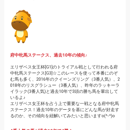
府中牝馬ステークス、過去10年の傾向♪
エリザベス女王杯[G1]のトライアル戦として行われる府
中牝馬ステークス[G3]☆このレースを使って本番にのぞ
む馬も多く、2016年のクイーンズリング（3番人気）、2
018年のリスグラシュー（3番人気）、昨年のラッキーラ
イラック(3番人気)と過去10年で3頭の勝ち馬を輩出して
いるよ♪
エリザベス女王杯を占う上で重要な一戦となる府中牝馬
ステークス！過去10年のデータを基にどんな馬が好走す
るのか、その傾向を紐解いてみたいと思いますo(^-^)o