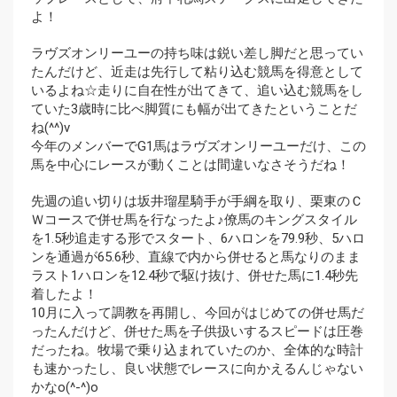
よ！
ラヴズオンリーユーの持ち味は鋭い差し脚だと思ってい
たんだけど、近走は先行して粘り込む競馬を得意として
いるよね☆走りに自在性が出てきて、追い込む競馬をし
ていた3歳時に比べ脚質にも幅が出てきたということだ
ね(^^)v
今年のメンバーでG1馬はラヴズオンリーユーだけ、この
馬を中心にレースが動くことは間違いなさそうだね！
先週の追い切りは坂井瑠星騎手が手綱を取り、栗東のＣ
Ｗコースで併せ馬を行なったよ♪僚馬のキングスタイル
を1.5秒追走する形でスタート、6ハロンを79.9秒、5ハロ
ンを通過が65.6秒、直線で内から併せると馬なりのまま
ラスト1ハロンを12.4秒で駆け抜け、併せた馬に1.4秒先
着したよ！
10月に入って調教を再開し、今回がはじめての併せ馬だ
ったんだけど、併せた馬を子供扱いするスピードは圧巻
だったね。牧場で乗り込まれていたのか、全体的な時計
も速かったし、良い状態でレースに向かえるんじゃない
かなo(^-^)o