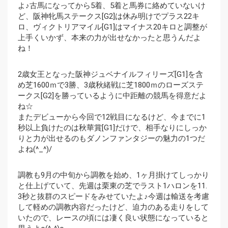
よ♪古馬になってから5着、5着と馬券に絡めていないけ
ど、阪神牝馬ステークス[G2]は休み明けでプラス22キ
ロ、ヴィクトリアマイル[G1]はマイナス20キロと調整が
上手くいかず、本来の力が出せなかったと思うんだよ
ね！
2歳女王となった阪神ジュベナイルフィリーズ[G1]を含
め芝1600ｍで3勝、3歳秋緒戦に芝1800ｍのローズステ
ークス[G2]を勝っているように中距離の競馬を得意だよ
ね☆
またデビューから今回で12戦目になるけど、今までに1
秒以上負けたのは秋華賞[G1]だけで、相手なりにしっか
りと力が出せるのもダノンファンタジーの魅力の1つだ
よね(^_^)/
調教も9月の中旬から調教を始め、1ヶ月掛けてしっかり
と仕上げていて、先週は栗東の芝でラスト1ハロンを11.
3秒と抜群のスピードをみせていたよ♪今週は輸送を考慮
して軽めの調教内容だったけど、迫力のある走りをして
いたので、レースの頃には凄く良い状態になっていると