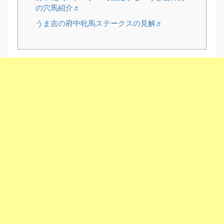
の穴馬紹介♬
うま吉の府中牝馬ステークスの見解♬