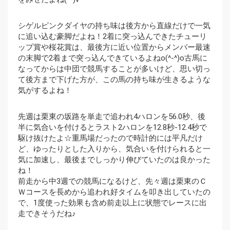
シゲルピンクダイヤの持ち味は後方から直線だけで一気
に追い込む豪脚だよね！2着に突っ込んできたチューリ
ップ賞や桜花賞は、最後方に近い位置からメンバー最速
の末脚で2着まで突っ込んできているよねo(^-^)o古馬に
なってからは中団で競馬することが多いけど、思い切っ
て後方まで下げた方が、この馬の持ち味が生きるような
気がするよね！
先週は栗東の坂路を単走で追われ4ハロンを56.0秒、後
半に気合いを付けるとラスト2ハロンを12.8秒-12.4秒で
駆け抜けたよ☆重馬場だったので時計的には平凡だけ
ど、ゆったりとした入りから、気合いを付けられると一
気に加速し、最後までしっかり伸びていたのは良かった
ね！
前走から中3週での競馬になるけど、先々週は栗東のＣ
Ｗコースを長めから追われ好タイムを叩き出していたの
で、1度使った効果も含め前走以上に状態でレースに出
走できそうだね♪