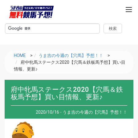
m
e
n
u
HOME
>
うま吉の今週の【穴馬】予想！！
>
府中牝馬ステークス2020【穴馬＆鉄板馬予想】買い目
情報、更新♪
府中牝馬ステークス2020【穴馬＆鉄
板馬予想】買い目情報、更新♪
2020/10/16 - うま吉の今週の【穴馬】予想！！