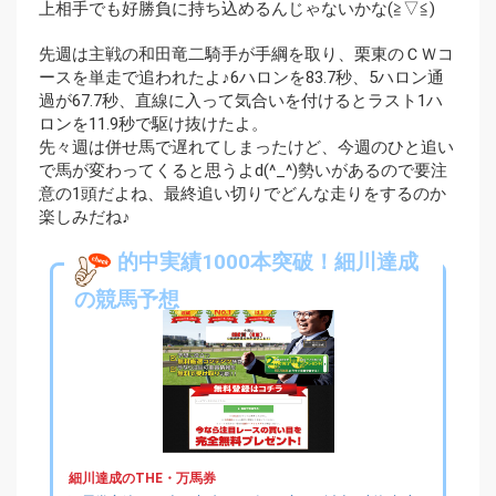
上相手でも好勝負に持ち込めるんじゃないかな(≧▽≦)
先週は主戦の和田竜二騎手が手綱を取り、栗東のＣＷコ
ースを単走で追われたよ♪6ハロンを83.7秒、5ハロン通
過が67.7秒、直線に入って気合いを付けるとラスト1ハ
ロンを11.9秒で駆け抜けたよ。
先々週は併せ馬で遅れてしまったけど、今週のひと追い
で馬が変わってくると思うよd(^_^)勢いがあるので要注
意の1頭だよね、最終追い切りでどんな走りをするのか
楽しみだね♪
的中実績1000本突破！細川達成
の競馬予想
細川達成のTHE・万馬券